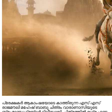
പ്രേക്ഷകർ ആകാംഷയോടെ കാത്തിരുന്ന എസ് എസ്
രാജമൗലി മഹേഷ് ബാബു ചിത്രം വാരാണാസിയുടെ
ബ്രഹ്മാണ്ഡ ട്രയ്ലർ റിലീസായി. ചിത്രത്തിൽ രുദ്ര എന്ന