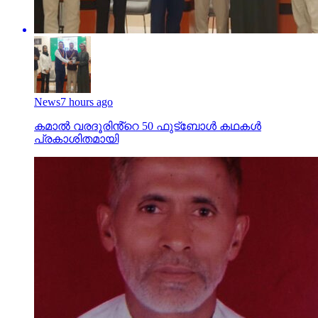
News
7 hours ago
കമാൽ വരദൂരിൻ്റെ 50 ഫുട്ബോൾ കഥകൾ
പ്രകാശിതമായി