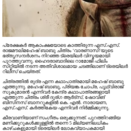
പ്രേക്ഷകര്‍ ആകാംക്ഷയോടെ കാത്തിരുന്ന എസ്.എസ്.
രാജമൗലിമഹേഷ് ബാബു ചിത്രം ‘വാരണാസി’യുടെ
ഭര്തൃസന്ദര്‍ശനം നിറഞ്ഞ ട്രെയിലര്‍ വിസ്മയമായി
പുറത്തുവന്നു. ഹൈദരാബാദിലെ റാമോജി ഫിലിം
സിറ്റിയില്‍ നടന്ന അതിവിശാലമായ ചടങ്ങിലാണ് ട്രെയിലര്‍
റിലീസ് ചെയ്തത്.
ചിത്രത്തില്‍ രുദ്ര എന്ന കഥാപാത്രമായി മഹേഷ് ബാബു
എത്തുന്നു. മഹേഷ് ബാബു, പ്രിയങ്ക ചോപ്ര, പൃഥ്വിരാജ്
സുകുമാരന്‍ എന്നിവര്‍ കേന്ദ്ര കഥാപാത്രങ്ങളായി
എത്തുന്ന ചിത്രം ശ്രീ ദുര്ഗ ആര്‍ട്‌സ്, ഷോവിങ്
ബിസിനസ് ബാനറുകളില്‍ കെ. എല്‍. നാരായണ,
എസ്.എസ്. കര്‍ത്തികേയ എന്നിവര്‍ നിര്‍മ്മിക്കുന്നു.
കീരവാണിയാണ് സംഗീതം ഒരുക്കുന്നത്. പുറത്തിറങ്ങിയ
മണിക്കൂറുകള്‍ക്കുള്ളില്‍ തന്നെ 5 മില്യണിലധികം
കാഴ്ചകളുമായി ട്രെയിലര്‍ ലോകവ്യാപകമായി