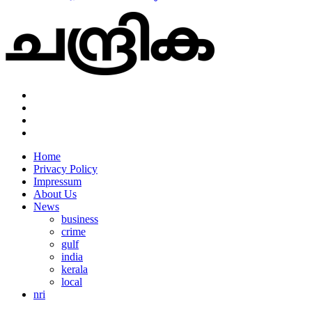
Home
Privacy Policy
Impressum
About Us
News
business
crime
gulf
india
kerala
local
nri