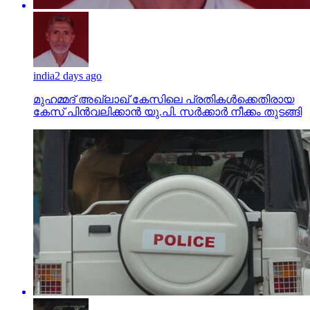
india
2 days ago
മുഹമ്മദ് അഖ്‌ലാഖ് കേസിലെ പ്രതികള്‍ക്കെതിരായ
കേസ് പിന്‍വലിക്കാന്‍ യു.പി. സര്‍ക്കാര്‍ നീക്കം തുടങ്ങി