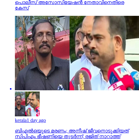
പൊലീസ് അസോസിയേഷന്‍ നേതാവിനെതിരെ
കേസ്
kerala
1 day ago
ബിഎല്‍ഒയുടെ മരണം; അനീഷ് ജീവനൊടുക്കിയത്
സിപിഎം ഭീഷണിയെ തുടര്‍ന്ന്; രജിത് നാറാത്ത്