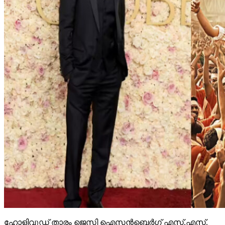
ഹോളിവുഡ് താരം ജെസി ഐസന്‍ബെര്‍ഗ് എസ്.എസ്.