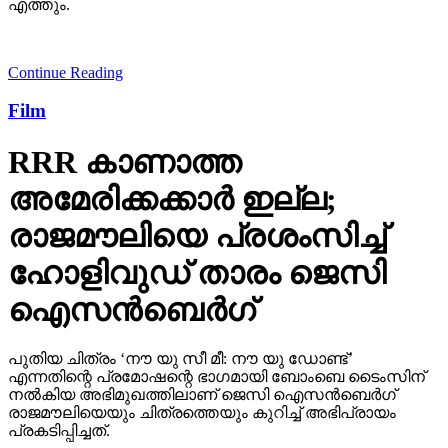
എത്തും.
Continue Reading
Film
RRR കാണാത്ത
അമേരിക്കക്കാര്‍ ഇല്ല;
രാജമൗലിയെ പ്രശംസിച്ച്
ഹോളിവുഡ് താരം ജെസി
ഐസന്‍ബെര്‍ഗ്
പുതിയ ചിത്രം ‘നൗ യു സീ മീ: നൗ യു ഡോണ്ട്’
എന്നതിന്റെ പ്രമോഷന്റെ ഭാഗമായി ബോംബെ ടൈംസിന്
നല്‍കിയ അഭിമുഖത്തിലാണ് ജെസി ഐസന്‍ബെര്‍ഗ്
രാജമൗലിയെയും ചിത്രത്തെയും കുറിച്ച് അഭിപ്രായം
പ്രകടിപ്പിച്ചത്.