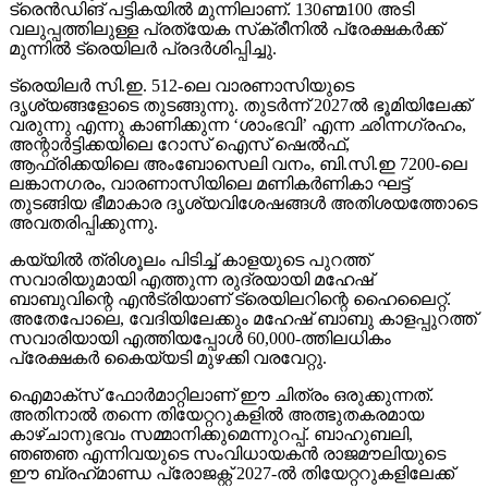
ട്രെന്‍ഡിങ് പട്ടികയില്‍ മുന്നിലാണ്. 130ണ്മ100 അടി
വലുപ്പത്തിലുള്ള പ്രത്യേക സ്‌ക്രീനില്‍ പ്രേക്ഷകര്‍ക്ക്
മുന്നില്‍ ട്രെയിലര്‍ പ്രദര്‍ശിപ്പിച്ചു.
ട്രെയിലര്‍ സി.ഇ. 512-ലെ വാരണാസിയുടെ
ദൃശ്യങ്ങളോടെ തുടങ്ങുന്നു. തുടര്‍ന്ന് 2027ല്‍ ഭൂമിയിലേക്ക്
വരുന്നു എന്നു കാണിക്കുന്ന ‘ശാംഭവി’ എന്ന ഛിന്നഗ്രഹം,
അന്റാര്‍ട്ടിക്കയിലെ റോസ് ഐസ് ഷെല്‍ഫ്,
ആഫ്രിക്കയിലെ അംബോസെലി വനം, ബി.സി.ഇ 7200-ലെ
ലങ്കാനഗരം, വാരണാസിയിലെ മണികര്‍ണികാ ഘട്ട്
തുടങ്ങിയ ഭീമാകാര ദൃശ്യവിശേഷങ്ങള്‍ അതിശയത്തോടെ
അവതരിപ്പിക്കുന്നു.
കയ്യില്‍ ത്രിശൂലം പിടിച്ച് കാളയുടെ പുറത്ത്
സവാരിയുമായി എത്തുന്ന രുദ്രയായി മഹേഷ്
ബാബുവിന്റെ എന്‍ട്രിയാണ് ട്രെയിലറിന്റെ ഹൈലൈറ്റ്.
അതേപോലെ, വേദിയിലേക്കും മഹേഷ് ബാബു കാളപ്പുറത്ത്
സവാരിയായി എത്തിയപ്പോള്‍ 60,000-ത്തിലധികം
പ്രേക്ഷകര്‍ കൈയ്യടി മുഴക്കി വരവേറ്റു.
ഐമാക്‌സ് ഫോര്‍മാറ്റിലാണ് ഈ ചിത്രം ഒരുക്കുന്നത്.
അതിനാല്‍ തന്നെ തിയേറ്ററുകളില്‍ അത്ഭുതകരമായ
കാഴ്ചാനുഭവം സമ്മാനിക്കുമെന്നുറപ്പ്. ബാഹുബലി,
ഞഞഞ എന്നിവയുടെ സംവിധായകന്‍ രാജമൗലിയുടെ
ഈ ബ്രഹ്‌മാണ്ഡ പ്രോജക്റ്റ് 2027-ല്‍ തിയേറ്ററുകളിലേക്ക്