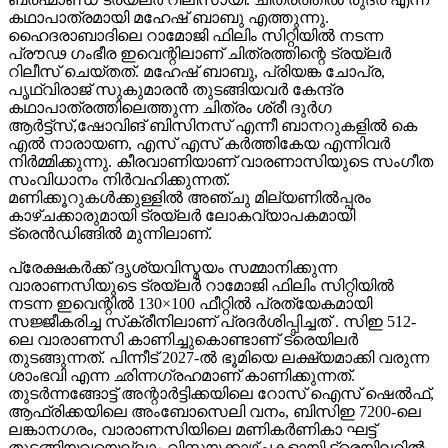
കഥാപാത്രമായി മഹേഷ് ബാബു എത്തുന്നു.
ഹൈദരാബാദിലെ റാമോജി ഫിലിം സിറ്റിയിൽ നടന്ന
പ്രൗഢ ഗംഭീര ഇവെന്റിലാണ് ചിത്രത്തിന്റെ ട്രയ്ലർ
റിലീസ് ചെയ്തത്. മഹേഷ് ബാബു, പ്രിയങ്ക ചോപ്ര,
പൃഥ്വിരാജ് സുകുമാരൻ തുടങ്ങിയവർ കേന്ദ്ര
കഥാപാത്രത്തിലെത്തുന്ന ചിത്രം ശ്രീ ദുർഗ
ആർട്ട്സ്,ഷോവിങ് ബിസിനസ് എന്നീ ബാനറുകളിൽ കെ
എൽ നാരായണ, എസ് എസ് കർത്തികേയ എന്നിവർ
നിർമ്മിക്കുന്നു. കീരവാണിയാണ് വാരണാസിയുടെ സംഗീത
സംവിധാനം നിർവഹിക്കുന്നത്.
മണിക്കൂറുകൾക്കുള്ളിൽ അഞ്ചു മില്യണിൽപ്പരം
കാഴ്ചക്കാരുമായി ട്രയ്ലർ ലോകവ്യാപകമായി
ട്രെൻഡിങ്ങിൽ മുന്നിലാണ്.
പ്രേക്ഷകർക്ക് ദൃശ്യവിസ്മയം സമ്മാനിക്കുന്ന
വാരാണസിയുടെ ട്രയ്ലർ റാമോജി ഫിലിം സിറ്റിയിൽ
നടന്ന ഇവെന്റിൽ 130×100 ഫീറ്റിൽ പ്രത്യേകമായി
സജ്ജീകരിച്ച സ്‌ക്രീനിലാണ് പ്രദർശിപ്പിച്ചത് . സിഇ 512-
ലെ വാരാണസി കാണിച്ചുകൊണ്ടാണ് ട്രെയിലര്‍
തുടങ്ങുന്നത്. പിന്നീട് 2027-ല്‍ ഭൂമിയെ ലക്ഷ്യമാക്കി വരുന്ന
ശാംഭവി എന്ന ഛിന്നഗ്രഹമാണ് കാണിക്കുന്നത്.
തുടര്‍ന്നങ്ങോട്ട് അന്റാര്‍ട്ടിക്കയിലെ റോസ് ഐസ് ഷെല്‍ഫ്,
ആഫ്രിക്കയിലെ അംബോസെലി വനം, ബിസിഇ 7200-ലെ
ലങ്കാനഗരം, വാരാണസിയിലെ മണികര്‍ണികാ ഘട്ട്
തുടങ്ങിയവയെല്ലാം വിസ്മയക്കാഴ്ചകളായി ട്രെയിലറില്‍