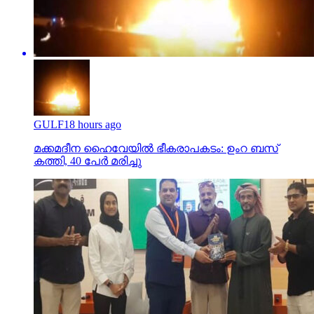
GULF
18 hours ago
മക്കമദീന ഹൈവേയില്‍ ഭീകരാപകടം: ഉംറ ബസ്
കത്തി, 40 പേര്‍ മരിച്ചു