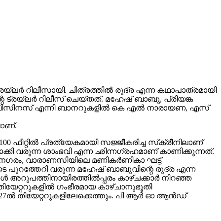
ലർ റിലീസായി. ചിത്രത്തിൽ രുദ്ര എന്ന കഥാപാത്രമായി
 ട്രയ്ലർ റിലീസ് ചെയ്തത്. മഹേഷ് ബാബു, പ്രിയങ്ക
വിങ് ബിസിനസ് എന്നീ ബാനറുകളിൽ കെ എൽ നാരായണ, എസ്
ാണ്.
00 ഫീറ്റിൽ പ്രത്യേകമായി സജ്ജീകരിച്ച സ്‌ക്രീനിലാണ്
യമാക്കി വരുന്ന ശാംഭവി എന്ന ഛിന്നഗ്രഹമാണ് കാണിക്കുന്നത്.
കാനഗരം, വാരാണസിയിലെ മണികര്‍ണികാ ഘട്ട്
 പുറത്തേറി വരുന്ന മഹേഷ് ബാബുവിന്റെ രുദ്ര എന്ന
 അറുപത്തിനായിരത്തിൽപ്പരം കാഴ്ചക്കാർ നിറഞ്ഞ
ിയേറ്ററുകളില്‍ ഗംഭീരമായ കാഴ്ചാനുഭൂതി
27ൽ തിയേറ്ററുകളിലേക്കെത്തും. പി ആർ ഓ ആൻഡ്