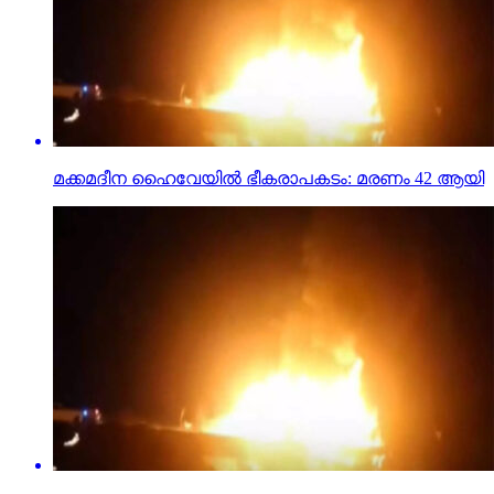
മക്കമദീന ഹൈവേയില്‍ ഭീകരാപകടം: മരണം 42 ആയി