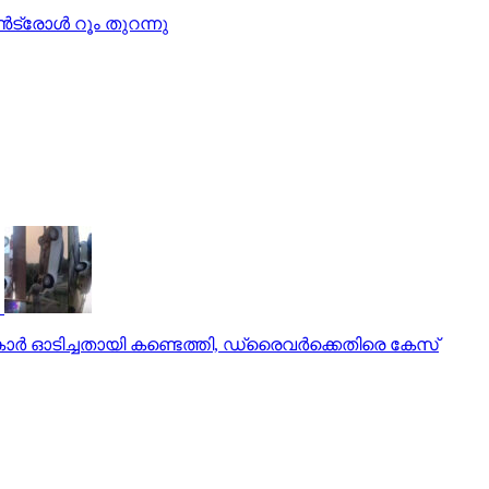
്‍ട്രോള്‍ റൂം തുറന്നു
ർ ഓടിച്ചതായി കണ്ടെത്തി, ഡ്രൈവർക്കെതിരെ കേസ്