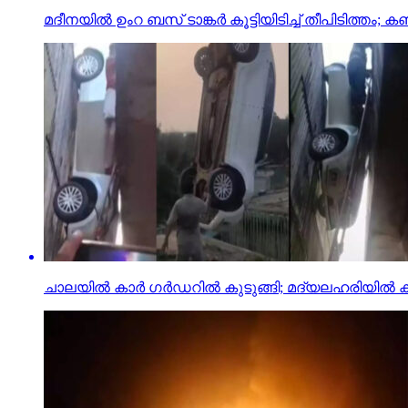
മദീനയില്‍ ഉംറ ബസ് ടാങ്കര്‍ കൂട്ടിയിടിച്ച് തീപിടിത്തം; കണ
ചാലയിൽ കാർ ഗർഡറിൽ കുടുങ്ങി; മദ്യലഹരിയിൽ കാ