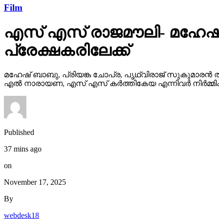
Film
എസ് എസ് രാജമൗലി- മഹേഷ്
പ്രേക്ഷകരിലേക്ക്
മഹേഷ് ബാബു, പ്രിയങ്ക ചോപ്ര, പൃഥ്വിരാജ് സുകുമാരൻ ത
എൽ നാരായണ, എസ് എസ് കർത്തികേയ എന്നിവർ നിർമ്മിക്ക
Published
37 mins ago
on
November 17, 2025
By
webdesk18