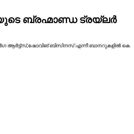
ടെ ബ്രഹ്മാണ്ഡ ട്രയ്ലർ
ീ ദുർഗ ആർട്ട്സ്,ഷോവിങ് ബിസിനസ് എന്നീ ബാനറുകളിൽ കെ