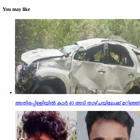
You may like
അതിരപ്പിള്ളിയില്‍ കാര്‍ 40 അടി താഴ്ചയിലേക്ക് മറിഞ്ഞ് എട്