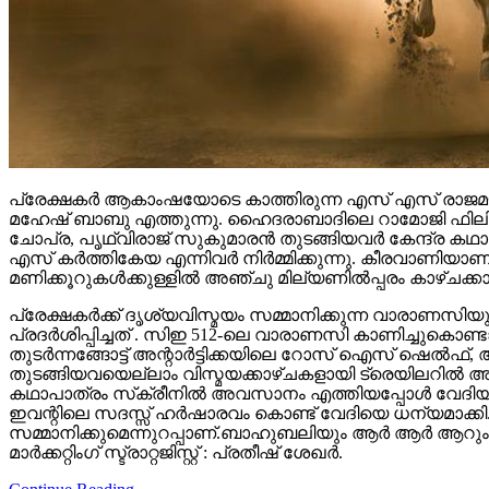
പ്രേക്ഷകർ ആകാംഷയോടെ കാത്തിരുന്ന എസ് എസ് രാജമൗലി
മഹേഷ് ബാബു എത്തുന്നു. ഹൈദരാബാദിലെ റാമോജി ഫിലിം സി
ചോപ്ര, പൃഥ്വിരാജ് സുകുമാരൻ തുടങ്ങിയവർ കേന്ദ്ര ക
എസ് കർത്തികേയ എന്നിവർ നിർമ്മിക്കുന്നു. കീരവാണിയ
മണിക്കൂറുകൾക്കുള്ളിൽ അഞ്ചു മില്യണിൽപ്പരം കാഴ്ചക്ക
പ്രേക്ഷകർക്ക് ദൃശ്യവിസ്മയം സമ്മാനിക്കുന്ന വാരാണസിയുട
പ്രദർശിപ്പിച്ചത് . സിഇ 512-ലെ വാരാണസി കാണിച്ചുകൊണ്ടാണ്
തുടര്‍ന്നങ്ങോട്ട് അന്റാര്‍ട്ടിക്കയിലെ റോസ് ഐസ് ഷെ
തുടങ്ങിയവയെല്ലാം വിസ്മയക്കാഴ്ചകളായി ട്രെയിലറില്‍ 
കഥാപാത്രം സ്‌ക്രീനിൽ അവസാനം എത്തിയപ്പോൾ വേദിയി
ഇവന്റിലെ സദസ്സ് ഹർഷാരവം കൊണ്ട് വേദിയെ ധന്യമാക്കി. 
സമ്മാനിക്കുമെന്നുറപ്പാണ്.ബാഹുബലിയും ആർ ആർ ആറും 
മാർക്കറ്റിംഗ് സ്ട്രാറ്റജിസ്റ്റ് : പ്രതീഷ് ശേഖർ.