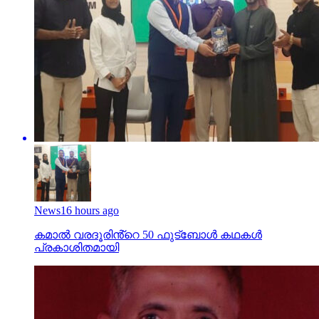
News
16 hours ago
കമാൽ വരദൂരിൻ്റെ 50 ഫുട്ബോൾ കഥകൾ
പ്രകാശിതമായി