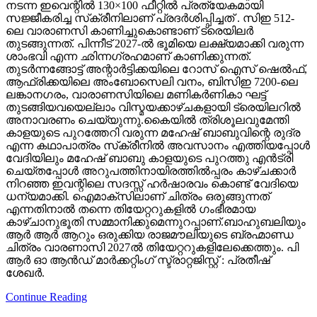
നടന്ന ഇവെന്റിൽ 130×100 ഫീറ്റിൽ പ്രത്യേകമായി
സജ്ജീകരിച്ച സ്‌ക്രീനിലാണ് പ്രദർശിപ്പിച്ചത് . സിഇ 512-
ലെ വാരാണസി കാണിച്ചുകൊണ്ടാണ് ട്രെയിലര്‍
തുടങ്ങുന്നത്. പിന്നീട് 2027-ല്‍ ഭൂമിയെ ലക്ഷ്യമാക്കി വരുന്ന
ശാംഭവി എന്ന ഛിന്നഗ്രഹമാണ് കാണിക്കുന്നത്.
തുടര്‍ന്നങ്ങോട്ട് അന്റാര്‍ട്ടിക്കയിലെ റോസ് ഐസ് ഷെല്‍ഫ്,
ആഫ്രിക്കയിലെ അംബോസെലി വനം, ബിസിഇ 7200-ലെ
ലങ്കാനഗരം, വാരാണസിയിലെ മണികര്‍ണികാ ഘട്ട്
തുടങ്ങിയവയെല്ലാം വിസ്മയക്കാഴ്ചകളായി ട്രെയിലറില്‍
അനാവരണം ചെയ്യുന്നു.കൈയില്‍ ത്രിശൂലവുമേന്തി
കാളയുടെ പുറത്തേറി വരുന്ന മഹേഷ് ബാബുവിന്റെ രുദ്ര
എന്ന കഥാപാത്രം സ്‌ക്രീനിൽ അവസാനം എത്തിയപ്പോൾ
വേദിയിലും മഹേഷ് ബാബു കാളയുടെ പുറത്തു എൻട്രി
ചെയ്തപ്പോൾ അറുപത്തിനായിരത്തിൽപ്പരം കാഴ്ചക്കാർ
നിറഞ്ഞ ഇവന്റിലെ സദസ്സ് ഹർഷാരവം കൊണ്ട് വേദിയെ
ധന്യമാക്കി. ഐമാക്‌സിലാണ് ചിത്രം ഒരുങ്ങുന്നത്
എന്നതിനാല്‍ തന്നെ തിയേറ്ററുകളില്‍ ഗംഭീരമായ
കാഴ്ചാനുഭൂതി സമ്മാനിക്കുമെന്നുറപ്പാണ്.ബാഹുബലിയും
ആർ ആർ ആറും ഒരുക്കിയ രാജമൗലിയുടെ ബ്രഹ്മാണ്ഡ
ചിത്രം വാരണാസി 2027ൽ തിയേറ്ററുകളിലേക്കെത്തും. പി
ആർ ഓ ആൻഡ് മാർക്കറ്റിംഗ് സ്ട്രാറ്റജിസ്റ്റ് : പ്രതീഷ്
ശേഖർ.
Continue Reading