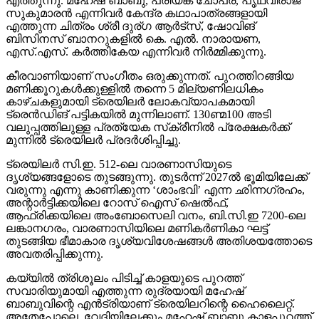
എത്തുന്നു. മഹേഷ് ബാബു, പ്രിയങ്ക ചോപ്ര, പൃഥ്വിരാജ്
സുകുമാരന്‍ എന്നിവര്‍ കേന്ദ്ര കഥാപാത്രങ്ങളായി
എത്തുന്ന ചിത്രം ശ്രീ ദുര്ഗ ആര്‍ട്‌സ്, ഷോവിങ്
ബിസിനസ് ബാനറുകളില്‍ കെ. എല്‍. നാരായണ,
എസ്.എസ്. കര്‍ത്തികേയ എന്നിവര്‍ നിര്‍മ്മിക്കുന്നു.
കീരവാണിയാണ് സംഗീതം ഒരുക്കുന്നത്. പുറത്തിറങ്ങിയ
മണിക്കൂറുകള്‍ക്കുള്ളില്‍ തന്നെ 5 മില്യണിലധികം
കാഴ്ചകളുമായി ട്രെയിലര്‍ ലോകവ്യാപകമായി
ട്രെന്‍ഡിങ് പട്ടികയില്‍ മുന്നിലാണ്. 130ണ്മ100 അടി
വലുപ്പത്തിലുള്ള പ്രത്യേക സ്‌ക്രീനില്‍ പ്രേക്ഷകര്‍ക്ക്
മുന്നില്‍ ട്രെയിലര്‍ പ്രദര്‍ശിപ്പിച്ചു.
ട്രെയിലര്‍ സി.ഇ. 512-ലെ വാരണാസിയുടെ
ദൃശ്യങ്ങളോടെ തുടങ്ങുന്നു. തുടര്‍ന്ന് 2027ല്‍ ഭൂമിയിലേക്ക്
വരുന്നു എന്നു കാണിക്കുന്ന ‘ശാംഭവി’ എന്ന ഛിന്നഗ്രഹം,
അന്റാര്‍ട്ടിക്കയിലെ റോസ് ഐസ് ഷെല്‍ഫ്,
ആഫ്രിക്കയിലെ അംബോസെലി വനം, ബി.സി.ഇ 7200-ലെ
ലങ്കാനഗരം, വാരണാസിയിലെ മണികര്‍ണികാ ഘട്ട്
തുടങ്ങിയ ഭീമാകാര ദൃശ്യവിശേഷങ്ങള്‍ അതിശയത്തോടെ
അവതരിപ്പിക്കുന്നു.
കയ്യില്‍ ത്രിശൂലം പിടിച്ച് കാളയുടെ പുറത്ത്
സവാരിയുമായി എത്തുന്ന രുദ്രയായി മഹേഷ്
ബാബുവിന്റെ എന്‍ട്രിയാണ് ട്രെയിലറിന്റെ ഹൈലൈറ്റ്.
അതേപോലെ, വേദിയിലേക്കും മഹേഷ് ബാബു കാളപ്പുറത്ത്