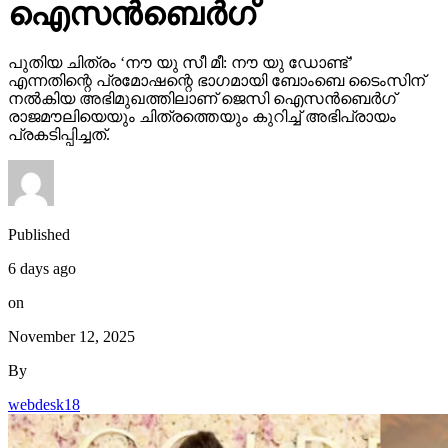
ഐസന്‍ബെര്‍ഗ്
പുതിയ ചിത്രം ‘നൗ യു സീ മീ: നൗ യു ഡോണ്ട്’
എന്നതിന്റെ പ്രമോഷന്റെ ഭാഗമായി ബോംബെ ടൈംസിന്
നല്‍കിയ അഭിമുഖത്തിലാണ് ജെസി ഐസന്‍ബെര്‍ഗ്
രാജമൗലിയെയും ചിത്രത്തെയും കുറിച്ച് അഭിപ്രായം
പ്രകടിപ്പിച്ചത്.
Published
6 days ago
on
November 12, 2025
By
webdesk18