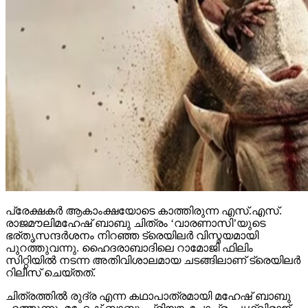
പ്രേക്ഷകര്‍ ആകാംക്ഷയോടെ കാത്തിരുന്ന എസ്.എസ്.
രാജമൗലിമഹേഷ് ബാബു ചിത്രം ‘വാരണാസി’യുടെ
ഭര്തൃസന്ദര്‍ശനം നിറഞ്ഞ ട്രെയിലര്‍ വിസ്മയമായി
പുറത്തുവന്നു. ഹൈദരാബാദിലെ റാമോജി ഫിലിം
സിറ്റിയില്‍ നടന്ന അതിവിശാലമായ ചടങ്ങിലാണ് ട്രെയിലര്‍
റിലീസ് ചെയ്തത്.
ചിത്രത്തില്‍ രുദ്ര എന്ന കഥാപാത്രമായി മഹേഷ് ബാബു