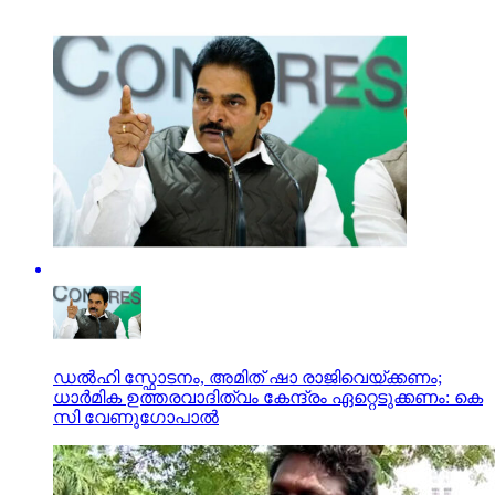
ഡൽഹി സ്ഫോടനം, അമിത് ഷാ രാജിവെയ്ക്കണം;
ധാർമിക ഉത്തരവാദിത്വം കേന്ദ്രം ഏറ്റെടുക്കണം: കെ
സി വേണുഗോപാൽ