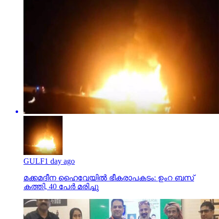
GULF
1 day ago
മക്കമദീന ഹൈവേയില്‍ ഭീകരാപകടം: ഉംറ ബസ്
കത്തി, 40 പേര്‍ മരിച്ചു