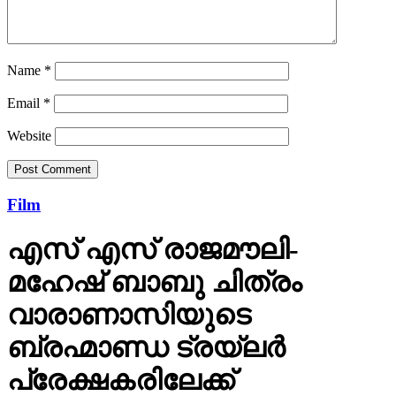
Name
*
Email
*
Website
Film
എസ് എസ് രാജമൗലി-
മഹേഷ് ബാബു ചിത്രം
വാരാണാസിയുടെ
ബ്രഹ്മാണ്ഡ ട്രയ്ലർ
പ്രേക്ഷകരിലേക്ക്