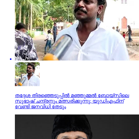
തദ്ദേശ തിരഞ്ഞെടുപ്പിൽ‌ മഞ്ഞുമ്മൽ ബോയ്സിലെ
സുഭാഷ് ചന്ദ്രനും മത്സരിക്കുന്നു; യുഡിഎഫിന്
വേണ്ടി ജനവിധി തേടും