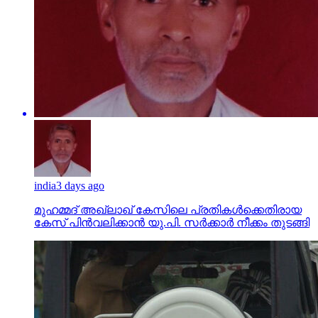
india
3 days ago
മുഹമ്മദ് അഖ്‌ലാഖ് കേസിലെ പ്രതികള്‍ക്കെതിരായ
കേസ് പിന്‍വലിക്കാന്‍ യു.പി. സര്‍ക്കാര്‍ നീക്കം തുടങ്ങി