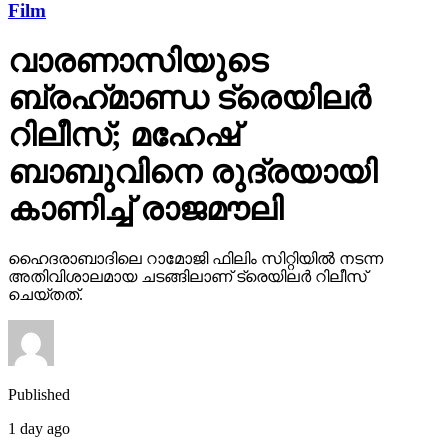
Film
വാരണാസിയുടെ
ബ്രഹ്‌മാണ്ഡ ട്രെയിലര്‍
റിലീസ്; മഹേഷ്
ബാബുവിനെ രുദ്രയായി
കാണിച്ച് രാജമൗലി
ഹൈദരാബാദിലെ റാമോജി ഫിലിം സിറ്റിയില്‍ നടന്ന
അതിവിശാലമായ ചടങ്ങിലാണ് ട്രെയിലര്‍ റിലീസ്
ചെയ്തത്.
Published
1 day ago