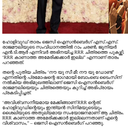
ഹോളിവുഡ് താരം ജെസി ഐസന്‍ബെര്‍ഗ് എസ്.എസ്.
രാജമൗലിയുടെ സംവിധാനത്തില്‍ റാം ചരണ്‍, ജൂനിയര്‍
എന്‍.ടി.ആര്‍ എന്നിവര്‍ അഭിനയിച്ച RRR ചിത്രത്തെ പുകഴ്ത്തി.
‘RRR കാണാത്ത അമേരിക്കക്കാര്‍ ഇല്ല” എന്നാണ് താരം
പറഞ്ഞത്.
തന്റെ പുതിയ ചിത്രം ‘നൗ യു സീ മീ: നൗ യു ഡോണ്ട്’
എന്നതിന്റെ പ്രമോഷന്റെ ഭാഗമായി ബോംബെ ടൈംസിന്
നല്‍കിയ അഭിമുഖത്തിലാണ് ജെസി ഐസന്‍ബെര്‍ഗ്
രാജമൗലിയെയും ചിത്രത്തെയും കുറിച്ച് അഭിപ്രായം
പ്രകടിപ്പിച്ചത്.
‘അവിശ്വസനീയമായ മേക്കിങ്ങാണ് RRR ന്റെത്.
ഹോളിവുഡിന്റെയും ഇന്ത്യന്‍ സിനിമയുടെയും
ശൈലിയുടെ അതുല്യമായ സംയോജനമാണ് ആ ചിത്രം.
RRR കാണാത്ത അമേരിക്കക്കാര്‍ ഇല്ലെന്നതാണ് എന്റെ
വിശ്വാസം,” – ജെസി ഐസന്‍ബെര്‍ഗ് പറഞ്ഞു.