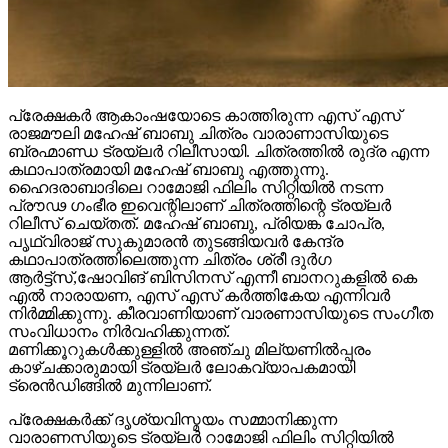
പ്രേക്ഷകർ ആകാംഷയോടെ കാത്തിരുന്ന എസ് എസ്
രാജമൗലി മഹേഷ് ബാബു ചിത്രം വാരാണാസിയുടെ
ബ്രഹ്മാണ്ഡ ട്രയ്ലർ റിലീസായി. ചിത്രത്തിൽ രുദ്ര എന്ന
കഥാപാത്രമായി മഹേഷ് ബാബു എത്തുന്നു.
ഹൈദരാബാദിലെ റാമോജി ഫിലിം സിറ്റിയിൽ നടന്ന
പ്രൗഢ ഗംഭീര ഇവെന്റിലാണ് ചിത്രത്തിന്റെ ട്രയ്ലർ
റിലീസ് ചെയ്തത്. മഹേഷ് ബാബു, പ്രിയങ്ക ചോപ്ര,
പൃഥ്വിരാജ് സുകുമാരൻ തുടങ്ങിയവർ കേന്ദ്ര
കഥാപാത്രത്തിലെത്തുന്ന ചിത്രം ശ്രീ ദുർഗ
ആർട്ട്സ്,ഷോവിങ് ബിസിനസ് എന്നീ ബാനറുകളിൽ കെ
എൽ നാരായണ, എസ് എസ് കർത്തികേയ എന്നിവർ
നിർമ്മിക്കുന്നു. കീരവാണിയാണ് വാരണാസിയുടെ സംഗീത
സംവിധാനം നിർവഹിക്കുന്നത്.
മണിക്കൂറുകൾക്കുള്ളിൽ അഞ്ചു മില്യണിൽപ്പരം
കാഴ്ചക്കാരുമായി ട്രയ്ലർ ലോകവ്യാപകമായി
ട്രെൻഡിങ്ങിൽ മുന്നിലാണ്.
പ്രേക്ഷകർക്ക് ദൃശ്യവിസ്മയം സമ്മാനിക്കുന്ന
വാരാണസിയുടെ ട്രയ്ലർ റാമോജി ഫിലിം സിറ്റിയിൽ