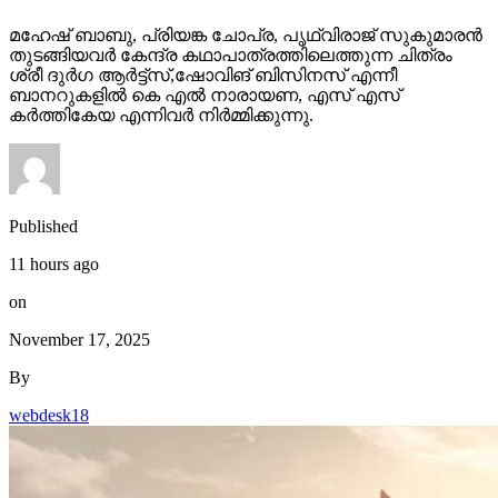
മഹേഷ് ബാബു, പ്രിയങ്ക ചോപ്ര, പൃഥ്വിരാജ് സുകുമാരൻ
തുടങ്ങിയവർ കേന്ദ്ര കഥാപാത്രത്തിലെത്തുന്ന ചിത്രം
ശ്രീ ദുർഗ ആർട്ട്സ്,ഷോവിങ് ബിസിനസ് എന്നീ
ബാനറുകളിൽ കെ എൽ നാരായണ, എസ് എസ്
കർത്തികേയ എന്നിവർ നിർമ്മിക്കുന്നു.
Published
11 hours ago
on
November 17, 2025
By
webdesk18