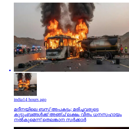
india
14 hours ago
മദീനയിലെ ബസ് അപകടം; മരിച്ചവരുടെ
കുടുംബങ്ങള്‍ക്ക് അഞ്ച് ലക്ഷം വീതം ധനസഹായം
നല്‍കുമെന്ന് തെലങ്കാന സര്‍ക്കാര്‍