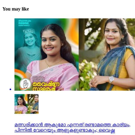
You may like
മത്സരിക്കാന്‍ ആകുമോ എന്നത് രണ്ടാമത്തെ കാര്യം,
പിന്നില്‍ വേറെയും ആളുകളുണ്ടാകും; വൈഷ്ണ