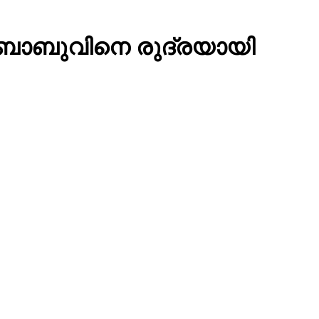
് ബാബുവിനെ രുദ്രയായി