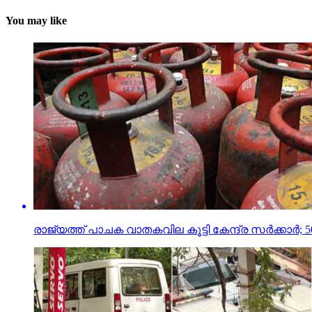
You may like
രാജ്യത്ത് പാചക വാതകവില കൂട്ടി കേന്ദ്ര സര്‍ക്കാര്‍; 50 ര