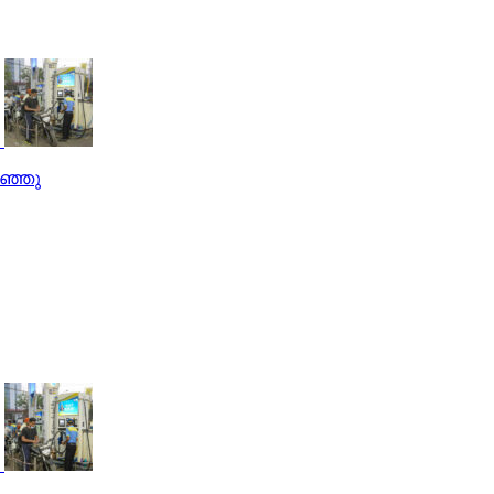
റഞ്ഞു