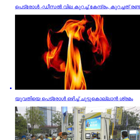
പെട്രോള്‍ -ഡീസല്‍ വില കുറച്ച് കേന്ദ്രം, കുറച്ചത് രണ്
യുവതിയെ പെട്രോൾ ഒഴിച്ച് ചുട്ടുകൊല്ലാൻ ശ്രമം