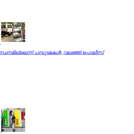
ാതെ ഇന്ധനമില്ലെന്ന് പമ്പുടമകള്‍; വലഞ്ഞ് പൊലീസ്