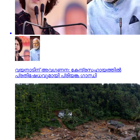
വയനാടിന് അവഗണന: കേന്ദ്രസഹായത്തില്‍
പ്രതിഷേധവുമായി പ്രിയങ്ക ഗാന്ധി