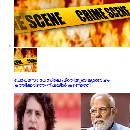
പോക്‌സോ കേസിലെ പ്രതിയുടെ മൃതദേഹം
കത്തിക്കരിഞ്ഞ നിലയില്‍ കണ്ടെത്തി