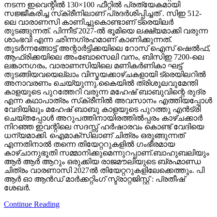
നടന്ന ഇവെന്റിൽ 130×100 ഫീറ്റിൽ പ്രത്യേകമായി
സജ്ജീകരിച്ച സ്‌ക്രീനിലാണ് പ്രദർശിപ്പിച്ചത് . സിഇ 512-
ലെ വാരാണസി കാണിച്ചുകൊണ്ടാണ് ട്രെയിലര്‍
തുടങ്ങുന്നത്. പിന്നീട് 2027-ല്‍ ഭൂമിയെ ലക്ഷ്യമാക്കി വരുന്ന
ശാംഭവി എന്ന ഛിന്നഗ്രഹമാണ് കാണിക്കുന്നത്.
തുടര്‍ന്നങ്ങോട്ട് അന്റാര്‍ട്ടിക്കയിലെ റോസ് ഐസ് ഷെല്‍ഫ്,
ആഫ്രിക്കയിലെ അംബോസെലി വനം, ബിസിഇ 7200-ലെ
ലങ്കാനഗരം, വാരാണസിയിലെ മണികര്‍ണികാ ഘട്ട്
തുടങ്ങിയവയെല്ലാം വിസ്മയക്കാഴ്ചകളായി ട്രെയിലറില്‍
അനാവരണം ചെയ്യുന്നു.കൈയില്‍ ത്രിശൂലവുമേന്തി
കാളയുടെ പുറത്തേറി വരുന്ന മഹേഷ് ബാബുവിന്റെ രുദ്ര
എന്ന കഥാപാത്രം സ്‌ക്രീനിൽ അവസാനം എത്തിയപ്പോൾ
വേദിയിലും മഹേഷ് ബാബു കാളയുടെ പുറത്തു എൻട്രി
ചെയ്തപ്പോൾ അറുപത്തിനായിരത്തിൽപ്പരം കാഴ്ചക്കാർ
നിറഞ്ഞ ഇവന്റിലെ സദസ്സ് ഹർഷാരവം കൊണ്ട് വേദിയെ
ധന്യമാക്കി. ഐമാക്‌സിലാണ് ചിത്രം ഒരുങ്ങുന്നത്
എന്നതിനാല്‍ തന്നെ തിയേറ്ററുകളില്‍ ഗംഭീരമായ
കാഴ്ചാനുഭൂതി സമ്മാനിക്കുമെന്നുറപ്പാണ്.ബാഹുബലിയും
ആർ ആർ ആറും ഒരുക്കിയ രാജമൗലിയുടെ ബ്രഹ്മാണ്ഡ
ചിത്രം വാരണാസി 2027ൽ തിയേറ്ററുകളിലേക്കെത്തും. പി
ആർ ഓ ആൻഡ് മാർക്കറ്റിംഗ് സ്ട്രാറ്റജിസ്റ്റ് : പ്രതീഷ്
ശേഖർ.
Continue Reading