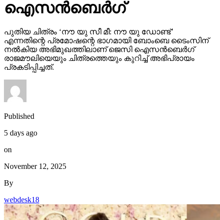
ഐസന്‍ബെര്‍ഗ്
പുതിയ ചിത്രം ‘നൗ യു സീ മീ: നൗ യു ഡോണ്ട്’
എന്നതിന്റെ പ്രമോഷന്റെ ഭാഗമായി ബോംബെ ടൈംസിന്
നല്‍കിയ അഭിമുഖത്തിലാണ് ജെസി ഐസന്‍ബെര്‍ഗ്
രാജമൗലിയെയും ചിത്രത്തെയും കുറിച്ച് അഭിപ്രായം
പ്രകടിപ്പിച്ചത്.
Published
5 days ago
on
November 12, 2025
By
webdesk18