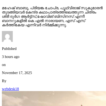
മഹേഷ് ബാബു, പ്രിയങ്ക ചോപ്ര, പൃഥ്വിരാജ് സുകുമാരൻ
തുടങ്ങിയവർ കേന്ദ്ര കഥാപാത്രത്തിലെത്തുന്ന ചിത്രം
ശ്രീ ദുർഗ ആർട്ട്സ്,ഷോവിങ് ബിസിനസ് എന്നീ
ബാനറുകളിൽ കെ എൽ നാരായണ, എസ് എസ്
കർത്തികേയ എന്നിവർ നിർമ്മിക്കുന്നു.
Published
3 hours ago
on
November 17, 2025
By
webdesk18