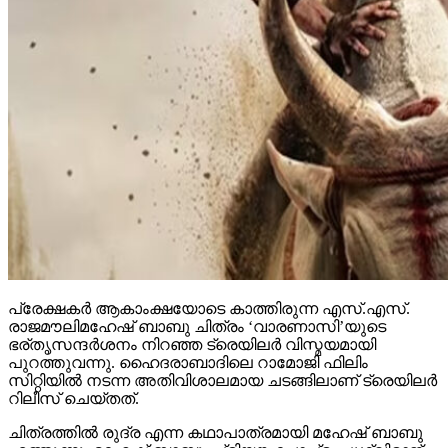
പ്രേക്ഷകര്‍ ആകാംക്ഷയോടെ കാത്തിരുന്ന എസ്.എസ്.
രാജമൗലിമഹേഷ് ബാബു ചിത്രം ‘വാരണാസി’യുടെ
ഭര്തൃസന്ദര്‍ശനം നിറഞ്ഞ ട്രെയിലര്‍ വിസ്മയമായി
പുറത്തുവന്നു. ഹൈദരാബാദിലെ റാമോജി ഫിലിം
സിറ്റിയില്‍ നടന്ന അതിവിശാലമായ ചടങ്ങിലാണ് ട്രെയിലര്‍
റിലീസ് ചെയ്തത്.
ചിത്രത്തില്‍ രുദ്ര എന്ന കഥാപാത്രമായി മഹേഷ് ബാബു