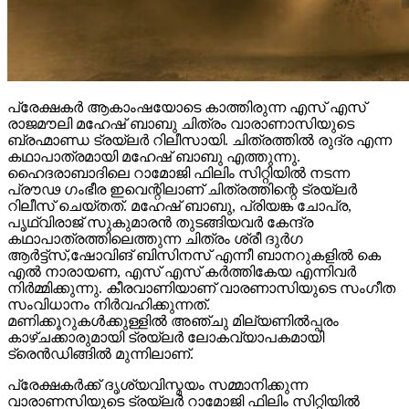
പ്രേക്ഷകർ ആകാംഷയോടെ കാത്തിരുന്ന എസ് എസ്
രാജമൗലി മഹേഷ് ബാബു ചിത്രം വാരാണാസിയുടെ
ബ്രഹ്മാണ്ഡ ട്രയ്ലർ റിലീസായി. ചിത്രത്തിൽ രുദ്ര എന്ന
കഥാപാത്രമായി മഹേഷ് ബാബു എത്തുന്നു.
ഹൈദരാബാദിലെ റാമോജി ഫിലിം സിറ്റിയിൽ നടന്ന
പ്രൗഢ ഗംഭീര ഇവെന്റിലാണ് ചിത്രത്തിന്റെ ട്രയ്ലർ
റിലീസ് ചെയ്തത്. മഹേഷ് ബാബു, പ്രിയങ്ക ചോപ്ര,
പൃഥ്വിരാജ് സുകുമാരൻ തുടങ്ങിയവർ കേന്ദ്ര
കഥാപാത്രത്തിലെത്തുന്ന ചിത്രം ശ്രീ ദുർഗ
ആർട്ട്സ്,ഷോവിങ് ബിസിനസ് എന്നീ ബാനറുകളിൽ കെ
എൽ നാരായണ, എസ് എസ് കർത്തികേയ എന്നിവർ
നിർമ്മിക്കുന്നു. കീരവാണിയാണ് വാരണാസിയുടെ സംഗീത
സംവിധാനം നിർവഹിക്കുന്നത്.
മണിക്കൂറുകൾക്കുള്ളിൽ അഞ്ചു മില്യണിൽപ്പരം
കാഴ്ചക്കാരുമായി ട്രയ്ലർ ലോകവ്യാപകമായി
ട്രെൻഡിങ്ങിൽ മുന്നിലാണ്.
പ്രേക്ഷകർക്ക് ദൃശ്യവിസ്മയം സമ്മാനിക്കുന്ന
വാരാണസിയുടെ ട്രയ്ലർ റാമോജി ഫിലിം സിറ്റിയിൽ