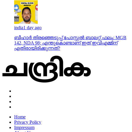
india
1 day ago
ബീഹാർ തിരഞ്ഞെടുപ്പ് പോസ്റ്റൽ ബാലറ്റ് ഫലം: MGB
142, NDA 98; എന്തുകൊണ്ടാണ് ഇത് ഇവിഎമ്മിന്
എതിരായിരിക്കുന്നത്?
Home
Privacy Policy
Impressum