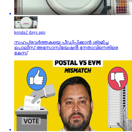
kerala
2 days ago
സഹപ്രവര്‍ത്തകയെ പീഡിപ്പിക്കാന്‍ ശ്രമിച്ച
പൊലീസ് അസോസിയേഷന്‍ നേതാവിനെതിരെ
കേസ്