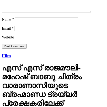
Name
*
Email
*
Website
Film
എസ് എസ് രാജമൗലി-
മഹേഷ് ബാബു ചിത്രം
വാരാണാസിയുടെ
ബ്രഹ്മാണ്ഡ ട്രയ്ലർ
പ്രേക്ഷകരിലേക്ക്