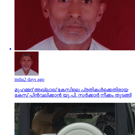
india
2 days ago
മുഹമ്മദ് അഖ്‌ലാഖ് കേസിലെ പ്രതികള്‍ക്കെതിരായ
കേസ് പിന്‍വലിക്കാന്‍ യു.പി. സര്‍ക്കാര്‍ നീക്കം തുടങ്ങി