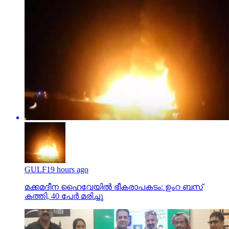
GULF
19 hours ago
മക്കമദീന ഹൈവേയില്‍ ഭീകരാപകടം: ഉംറ ബസ്
കത്തി, 40 പേര്‍ മരിച്ചു