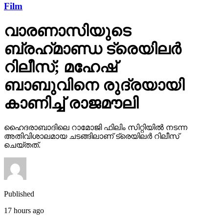
Film
വാരണാസിയുടെ
ബ്രഹ്‌മാണ്ഡ ട്രെയിലര്‍
റിലീസ്; മഹേഷ്
ബാബുവിനെ രുദ്രയായി
കാണിച്ച് രാജമൗലി
ഹൈദരാബാദിലെ റാമോജി ഫിലിം സിറ്റിയില്‍ നടന്ന
അതിവിശാലമായ ചടങ്ങിലാണ് ട്രെയിലര്‍ റിലീസ്
ചെയ്തത്.
Published
17 hours ago