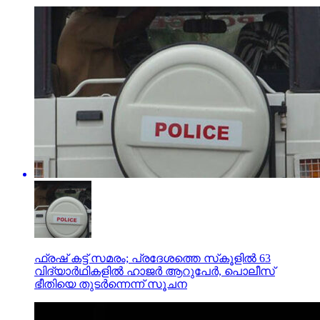
ഫ്രഷ് കട്ട് സമരം; പ്രദേശത്തെ സ്‌കൂളില്‍ 63
വിദ്യാര്‍ഥികളില്‍ ഹാജര്‍ ആറുപേര്‍, പൊലീസ്
ഭീതിയെ തുടര്‍ന്നെന്ന് സൂചന