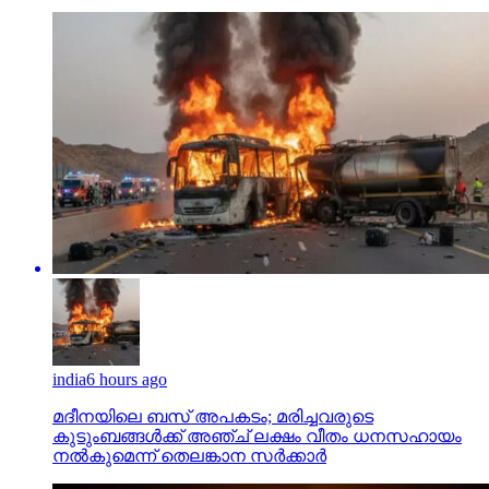
india
6 hours ago
മദീനയിലെ ബസ് അപകടം; മരിച്ചവരുടെ
കുടുംബങ്ങള്‍ക്ക് അഞ്ച് ലക്ഷം വീതം ധനസഹായം
നല്‍കുമെന്ന് തെലങ്കാന സര്‍ക്കാര്‍