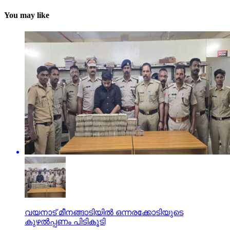
You may like
വയനാട് മീനങ്ങാടിയില്‍ ഒന്നരക്കോടിയുടെ
കുഴല്‍പ്പണം പിടികൂടി