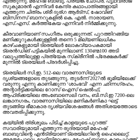
എത്തുന്നു. മഹേഷ് ബാബു, പ്രിയങ്ക ചോപ്ര, പൃഥ്വിരാജ്
സുകുമാരന്‍ എന്നിവര്‍ കേന്ദ്ര കഥാപാത്രങ്ങളായി
എത്തുന്ന ചിത്രം ശ്രീ ദുര്ഗ ആര്‍ട്‌സ്, ഷോവിങ്
ബിസിനസ് ബാനറുകളില്‍ കെ. എല്‍. നാരായണ,
എസ്.എസ്. കര്‍ത്തികേയ എന്നിവര്‍ നിര്‍മ്മിക്കുന്നു.
കീരവാണിയാണ് സംഗീതം ഒരുക്കുന്നത്. പുറത്തിറങ്ങിയ
മണിക്കൂറുകള്‍ക്കുള്ളില്‍ തന്നെ 5 മില്യണിലധികം
കാഴ്ചകളുമായി ട്രെയിലര്‍ ലോകവ്യാപകമായി
ട്രെന്‍ഡിങ് പട്ടികയില്‍ മുന്നിലാണ്. 130ണ്മ100 അടി
വലുപ്പത്തിലുള്ള പ്രത്യേക സ്‌ക്രീനില്‍ പ്രേക്ഷകര്‍ക്ക്
മുന്നില്‍ ട്രെയിലര്‍ പ്രദര്‍ശിപ്പിച്ചു.
ട്രെയിലര്‍ സി.ഇ. 512-ലെ വാരണാസിയുടെ
ദൃശ്യങ്ങളോടെ തുടങ്ങുന്നു. തുടര്‍ന്ന് 2027ല്‍ ഭൂമിയിലേക്ക്
വരുന്നു എന്നു കാണിക്കുന്ന ‘ശാംഭവി’ എന്ന ഛിന്നഗ്രഹം,
അന്റാര്‍ട്ടിക്കയിലെ റോസ് ഐസ് ഷെല്‍ഫ്,
ആഫ്രിക്കയിലെ അംബോസെലി വനം, ബി.സി.ഇ 7200-ലെ
ലങ്കാനഗരം, വാരണാസിയിലെ മണികര്‍ണികാ ഘട്ട്
തുടങ്ങിയ ഭീമാകാര ദൃശ്യവിശേഷങ്ങള്‍ അതിശയത്തോടെ
അവതരിപ്പിക്കുന്നു.
കയ്യില്‍ ത്രിശൂലം പിടിച്ച് കാളയുടെ പുറത്ത്
സവാരിയുമായി എത്തുന്ന രുദ്രയായി മഹേഷ്
ബാബുവിന്റെ എന്‍ട്രിയാണ് ട്രെയിലറിന്റെ ഹൈലൈറ്റ്.
അതേപോലെ, വേദിയിലേക്കും മഹേഷ് ബാബു കാളപ്പുറത്ത്