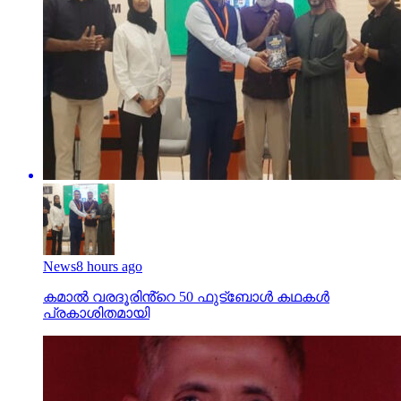
News
8 hours ago
കമാൽ വരദൂരിൻ്റെ 50 ഫുട്ബോൾ കഥകൾ
പ്രകാശിതമായി