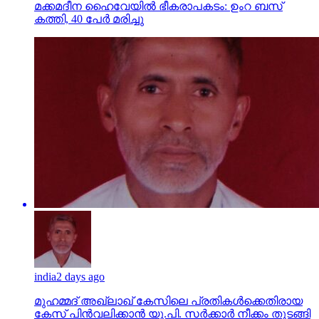
മക്കമദീന ഹൈവേയില്‍ ഭീകരാപകടം: ഉംറ ബസ്
കത്തി, 40 പേര്‍ മരിച്ചു
india
2 days ago
മുഹമ്മദ് അഖ്‌ലാഖ് കേസിലെ പ്രതികള്‍ക്കെതിരായ
കേസ് പിന്‍വലിക്കാന്‍ യു.പി. സര്‍ക്കാര്‍ നീക്കം തുടങ്ങി