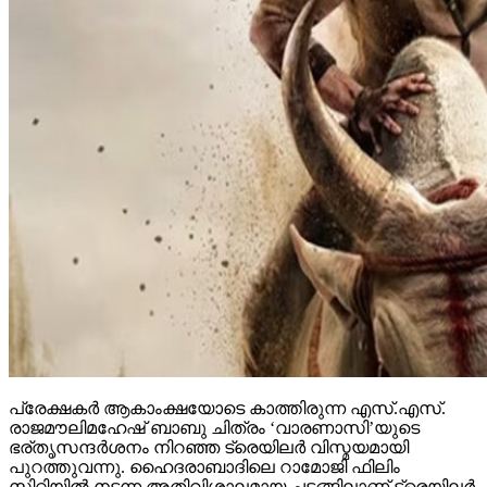
പ്രേക്ഷകര്‍ ആകാംക്ഷയോടെ കാത്തിരുന്ന എസ്.എസ്.
രാജമൗലിമഹേഷ് ബാബു ചിത്രം ‘വാരണാസി’യുടെ
ഭര്തൃസന്ദര്‍ശനം നിറഞ്ഞ ട്രെയിലര്‍ വിസ്മയമായി
പുറത്തുവന്നു. ഹൈദരാബാദിലെ റാമോജി ഫിലിം
സിറ്റിയില്‍ നടന്ന അതിവിശാലമായ ചടങ്ങിലാണ് ട്രെയിലര്‍