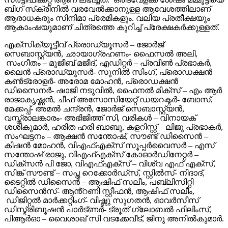
ബിഗ് സ്‌ക്രീനിൽ വരവേൽക്കാനുള്ള ആവേശത്തിലാണ്
ആരാധകരും സിനിമാ പ്രേമികളും. വലിയ പ്രതീക്ഷയും
ആകാംഷയുമാണ് ചിത്രത്തെ കുറിച്ച് പ്രേക്ഷകർക്കുള്ളത്.
എക്സിക്യൂട്ടീവ് പ്രൊഡ്യൂസർ – ജോർജ്
സെബാസ്റ്റ്യൻ, ഛായാഗ്രഹണം- ഫൈസൽ അലി,
സംഗീതം – മുജീബ് മജീദ്, എഡിറ്റർ – പ്രവീൺ പ്രഭാകർ,
ലൈൻ പ്രൊഡ്യൂസർ- സുനിൽ സിംഗ്, പ്രൊഡക്ഷൻ
കൺട്രോളർ- അരോമ മോഹൻ, പ്രൊഡക്ഷൻ
ഡിസൈനർ- ഷാജി നടുവിൽ, ഫൈനൽ മിക്സ് – എം ആർ
രാജാകൃഷ്ണൻ, ചീഫ് അസോസിയേറ്റ് ഡയറക്ടർ- ബോസ്,
മേക്കപ്പ്- അമൽ ചന്ദ്രൻ, ജോർജ് സെബാസ്റ്റ്യൻ,
വസ്ത്രാലങ്കാരം- അഭിജിത്ത് സി, വരികൾ – വിനായക്
ശശികുമാർ, ഹരിത ഹരി ബാബു, കളറിസ്റ്റ് – ലിജു പ്രഭാകർ,
സംഘട്ടനം – ആക്ഷൻ സന്തോഷ്, സൗണ്ട് ഡിസൈൻ –
കിഷൻ മോഹൻ, വിഎഫ്എക്സ് സൂപ്പർവൈസർ – എസ്
സന്തോഷ് രാജു, വിഎഫ്എക്സ് കോഓർഡിനേറ്റർ –
ഡിക്സൻ പി ജോ, വിഎഫ്എക്സ് – വിശ്വ എഫ് എക്സ്,
സിങ്ക് സൗണ്ട് – സപ്ത റെക്കോർഡ്സ്, സ്റ്റിൽസ്- നിദാദ്,
ടൈറ്റിൽ ഡിസൈൻ – ആഷിഫ് സലീം, പബ്ലിസിറ്റി
ഡിസൈൻസ്- ആൻ്റണി സ്റ്റീഫൻ, ആഷിഫ് സലീം,
ഡിജിറ്റൽ മാർക്കറ്റിംഗ്- വിഷ്ണു സുഗതൻ, ഓവർസീസ്
ഡിസ്ട്രിബൂഷൻ പാർട്ണർ- ട്രൂത് ഗ്ലോബൽ ഫിലിംസ്,
പിആർഓ – വൈശാഖ് സി വടക്കേവീട്, ജിനു അനിൽകുമാർ.