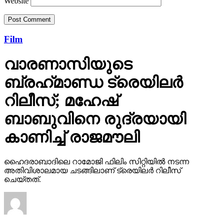
Website
Film
വാരണാസിയുടെ
ബ്രഹ്‌മാണ്ഡ ട്രെയിലര്‍
റിലീസ്; മഹേഷ്
ബാബുവിനെ രുദ്രയായി
കാണിച്ച് രാജമൗലി
ഹൈദരാബാദിലെ റാമോജി ഫിലിം സിറ്റിയില്‍ നടന്ന
അതിവിശാലമായ ചടങ്ങിലാണ് ട്രെയിലര്‍ റിലീസ്
ചെയ്തത്.