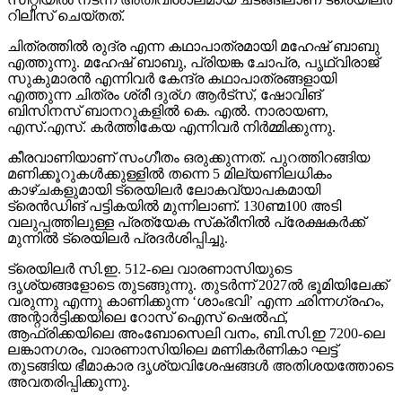
റിലീസ് ചെയ്തത്.
ചിത്രത്തില്‍ രുദ്ര എന്ന കഥാപാത്രമായി മഹേഷ് ബാബു
എത്തുന്നു. മഹേഷ് ബാബു, പ്രിയങ്ക ചോപ്ര, പൃഥ്വിരാജ്
സുകുമാരന്‍ എന്നിവര്‍ കേന്ദ്ര കഥാപാത്രങ്ങളായി
എത്തുന്ന ചിത്രം ശ്രീ ദുര്ഗ ആര്‍ട്‌സ്, ഷോവിങ്
ബിസിനസ് ബാനറുകളില്‍ കെ. എല്‍. നാരായണ,
എസ്.എസ്. കര്‍ത്തികേയ എന്നിവര്‍ നിര്‍മ്മിക്കുന്നു.
കീരവാണിയാണ് സംഗീതം ഒരുക്കുന്നത്. പുറത്തിറങ്ങിയ
മണിക്കൂറുകള്‍ക്കുള്ളില്‍ തന്നെ 5 മില്യണിലധികം
കാഴ്ചകളുമായി ട്രെയിലര്‍ ലോകവ്യാപകമായി
ട്രെന്‍ഡിങ് പട്ടികയില്‍ മുന്നിലാണ്. 130ണ്മ100 അടി
വലുപ്പത്തിലുള്ള പ്രത്യേക സ്‌ക്രീനില്‍ പ്രേക്ഷകര്‍ക്ക്
മുന്നില്‍ ട്രെയിലര്‍ പ്രദര്‍ശിപ്പിച്ചു.
ട്രെയിലര്‍ സി.ഇ. 512-ലെ വാരണാസിയുടെ
ദൃശ്യങ്ങളോടെ തുടങ്ങുന്നു. തുടര്‍ന്ന് 2027ല്‍ ഭൂമിയിലേക്ക്
വരുന്നു എന്നു കാണിക്കുന്ന ‘ശാംഭവി’ എന്ന ഛിന്നഗ്രഹം,
അന്റാര്‍ട്ടിക്കയിലെ റോസ് ഐസ് ഷെല്‍ഫ്,
ആഫ്രിക്കയിലെ അംബോസെലി വനം, ബി.സി.ഇ 7200-ലെ
ലങ്കാനഗരം, വാരണാസിയിലെ മണികര്‍ണികാ ഘട്ട്
തുടങ്ങിയ ഭീമാകാര ദൃശ്യവിശേഷങ്ങള്‍ അതിശയത്തോടെ
അവതരിപ്പിക്കുന്നു.