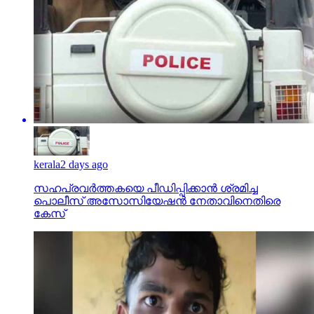
kerala
2 days ago
സഹപ്രവര്‍ത്തകയെ പീഡിപ്പിക്കാന്‍ ശ്രമിച്ച
പൊലീസ് അസോസിയേഷന്‍ നേതാവിനെതിരെ
കേസ്