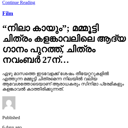
Continue Reading
Film
“നിലാ കായും”; മമ്മൂട്ടി
ചിത്രം കളങ്കാവലിലെ ആദ്യ
ഗാനം പുറത്ത്, ചിത്രം
നവംബർ 27ന്…
ഏഴു മാസത്തെ ഇടവേളക്ക് ശേഷം തീയേറ്ററുകളിൽ
എത്തുന്ന മമ്മൂട്ടി ചിത്രമെന്ന നിലയിൽ വലിയ
ആവേശത്തോടെയാണ് ആരാധകരും സിനിമാ പ്രേമികളും
കളങ്കാവൽ കാത്തിരിക്കുന്നത്.
Published
6 days ago