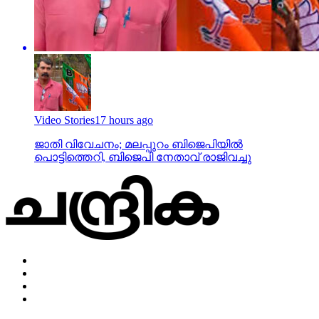
Video Stories
17 hours ago
ജാതി വിവേചനം; മലപ്പുറം ബിജെപിയില്‍
പൊട്ടിത്തെറി, ബിജെപി നേതാവ് രാജിവച്ചു