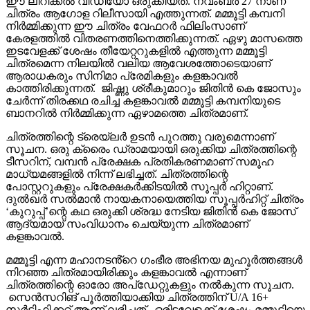
ഈ ലിറിക്കൽ വീഡിയോ ഒരുക്കിയത്. നവംബർ 27 നാണ്
ചിത്രം ആഗോള റിലീസായി എത്തുന്നത്. മമ്മൂട്ടി കമ്പനി
നിർമ്മിക്കുന്ന ഈ ചിത്രം വേഫറർ ഫിലിംസാണ്
കേരളത്തിൽ വിതരണത്തിനെത്തിക്കുന്നത്. ഏഴു മാസത്തെ
ഇടവേളക്ക് ശേഷം തീയേറ്ററുകളിൽ എത്തുന്ന മമ്മൂട്ടി
ചിത്രമെന്ന നിലയിൽ വലിയ ആവേശത്തോടെയാണ്
ആരാധകരും സിനിമാ പ്രേമികളും കളങ്കാവൽ
കാത്തിരിക്കുന്നത്. ജിഷ്ണു ശ്രീകുമാറും ജിതിൻ കെ ജോസും
ചേർന്ന് തിരക്കഥ രചിച്ച കളങ്കാവൽ മമ്മൂട്ടി കമ്പനിയുടെ
ബാനറിൽ നിർമ്മിക്കുന്ന ഏഴാമത്തെ ചിത്രമാണ്.
ചിത്രത്തിന്റെ ട്രെയ്‌ലർ ഉടൻ പുറത്തു വരുമെന്നാണ്
സൂചന. ഒരു ക്രൈം ഡ്രാമയായി ഒരുക്കിയ ചിത്രത്തിന്റെ
ടീസറിന്, വമ്പൻ പ്രേക്ഷക പ്രതികരണമാണ് സമൂഹ
മാധ്യമങ്ങളിൽ നിന്ന് ലഭിച്ചത്. ചിത്രത്തിന്റെ
പോസ്റ്ററുകളും പ്രേക്ഷകർക്കിടയിൽ സൂപ്പർ ഹിറ്റാണ്.
ദുൽഖർ സൽമാൻ നായകനായെത്തിയ സൂപ്പർഹിറ്റ് ചിത്രം
‘കുറുപ്പ്’ന്റെ കഥ ഒരുക്കി ശ്രദ്ധ നേടിയ ജിതിൻ കെ ജോസ്
ആദ്യമായ് സംവിധാനം ചെയ്യുന്ന ചിത്രമാണ്
കളങ്കാവൽ.
മമ്മൂട്ടി എന്ന മഹാനടൻ്റെ ഗംഭീര അഭിനയ മുഹൂർത്തങ്ങൾ
നിറഞ്ഞ ചിത്രമായിരിക്കും കളങ്കാവൽ എന്നാണ്
ചിത്രത്തിന്റെ ഓരോ അപ്‌ഡേറ്റുകളും നൽകുന്ന സൂചന.
സെൻസറിങ് പൂർത്തിയാക്കിയ ചിത്രത്തിന് U/A 16+
സർട്ടിഫിക്കറ്റ് ആണ് ലഭിച്ചത്. ഒരിടവേളക്ക് ശേഷം മമ്മൂട്ടിയെ