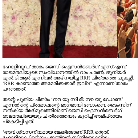
ഹോളിവുഡ് താരം ജെസി ഐസന്‍ബെര്‍ഗ് എസ്.എസ്.
രാജമൗലിയുടെ സംവിധാനത്തില്‍ റാം ചരണ്‍, ജൂനിയര്‍
എന്‍.ടി.ആര്‍ എന്നിവര്‍ അഭിനയിച്ച RRR ചിത്രത്തെ പുകഴ്ത്തി.
‘RRR കാണാത്ത അമേരിക്കക്കാര്‍ ഇല്ല” എന്നാണ് താരം
പറഞ്ഞത്.
തന്റെ പുതിയ ചിത്രം ‘നൗ യു സീ മീ: നൗ യു ഡോണ്ട്’
എന്നതിന്റെ പ്രമോഷന്റെ ഭാഗമായി ബോംബെ ടൈംസിന്
നല്‍കിയ അഭിമുഖത്തിലാണ് ജെസി ഐസന്‍ബെര്‍ഗ്
രാജമൗലിയെയും ചിത്രത്തെയും കുറിച്ച് അഭിപ്രായം
പ്രകടിപ്പിച്ചത്.
‘അവിശ്വസനീയമായ മേക്കിങ്ങാണ് RRR ന്റെത്.
ഹോളിവുഡിന്റെയും ഇന്ത്യന്‍ സിനിമയുടെയും