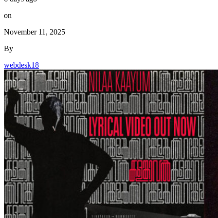
on
November 11, 2025
By
webdesk18