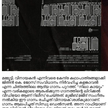
മമ്മൂട്ടി, വിനായകൻ എന്നിവരെ കേന്ദ്ര കഥാപാത്രങ്ങളാക്കി
ജിതിൻ കെ. ജോസ് സംവിധാനം നിർവഹിച്ച കളങ്കാവൽ
എന്ന ചിത്രത്തിലെ ആദ്യ ഗാനം പുറത്ത്. “നിലാ കായും”
എന്ന വരികളോടെ ആരംഭിക്കുന്ന ഗാനത്തിന്റെ ലിറിക്കൽ
വീഡിയോ ആണ് റിലീസ് ചെയ്തത്. മുജീബ് മജീദ് സംഗീതം
നൽകിയ ഈ ഗാനം രചിച്ചത് വിനായക് ശശികുമാറാണ്.
ഗാനം ആലപിച്ചത് സിന്ധു ഡെൽസൺ. അന്ന റാഫിയാണ്