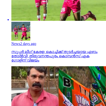
News
2 days ago
സൂപ്പര്‍ ലീഗ് കേരള: കൊച്ചിക്ക് തുടര്‍ച്ചയായ ഏഴാം
തോല്‍വി; തിരുവനന്തപുരം കൊമ്പന്‍സ് ഏക
ഗോളിന് വിജയം