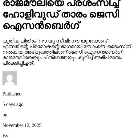
രാജമൗലിയെ പ്രശംസിച്ച്
ഹോളിവുഡ് താരം ജെസി
ഐസന്‍ബെര്‍ഗ്
പുതിയ ചിത്രം ‘നൗ യു സീ മീ: നൗ യു ഡോണ്ട്’
എന്നതിന്റെ പ്രമോഷന്റെ ഭാഗമായി ബോംബെ ടൈംസിന്
നല്‍കിയ അഭിമുഖത്തിലാണ് ജെസി ഐസന്‍ബെര്‍ഗ്
രാജമൗലിയെയും ചിത്രത്തെയും കുറിച്ച് അഭിപ്രായം
പ്രകടിപ്പിച്ചത്.
Published
5 days ago
on
November 12, 2025
By