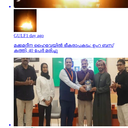
GULF
1 day ago
മക്കമദീന ഹൈവേയില്‍ ഭീകരാപകടം: ഉംറ ബസ്
കത്തി, 40 പേര്‍ മരിച്ചു