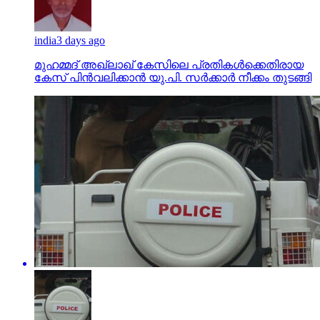
india
3 days ago
മുഹമ്മദ് അഖ്‌ലാഖ് കേസിലെ പ്രതികള്‍ക്കെതിരായ
കേസ് പിന്‍വലിക്കാന്‍ യു.പി. സര്‍ക്കാര്‍ നീക്കം തുടങ്ങി