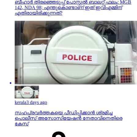
ബീഹാർ തിരഞ്ഞെടുപ്പ് പോസ്റ്റൽ ബാലറ്റ് ഫലം: MGB
142, NDA 98; എന്തുകൊണ്ടാണ് ഇത് ഇവിഎമ്മിന്
എതിരായിരിക്കുന്നത്?
kerala
3 days ago
സഹപ്രവര്‍ത്തകയെ പീഡിപ്പിക്കാന്‍ ശ്രമിച്ച
പൊലീസ് അസോസിയേഷന്‍ നേതാവിനെതിരെ
കേസ്