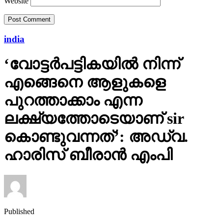
Website
india
‘വോട്ടര്‍പട്ടികയില്‍ നിന്ന്
എങ്ങെനെ ആളുകളെ
പുറത്താക്കാം എന്ന
ലക്ഷ്യത്തോടെയാണ് sir
കൊണ്ടുവന്നത്’: അഡ്വ.
ഹാരിസ് ബീരാൻ എംപി
Published