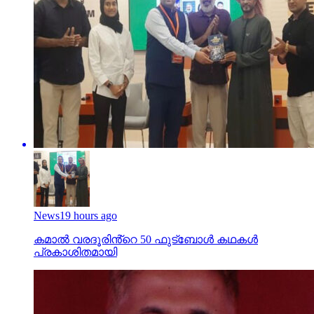
News
19 hours ago
കമാൽ വരദൂരിൻ്റെ 50 ഫുട്ബോൾ കഥകൾ
പ്രകാശിതമായി