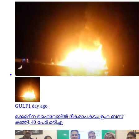
GULF
1 day ago
മക്കമദീന ഹൈവേയില്‍ ഭീകരാപകടം: ഉംറ ബസ്
കത്തി, 40 പേര്‍ മരിച്ചു