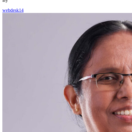
By
webdesk14