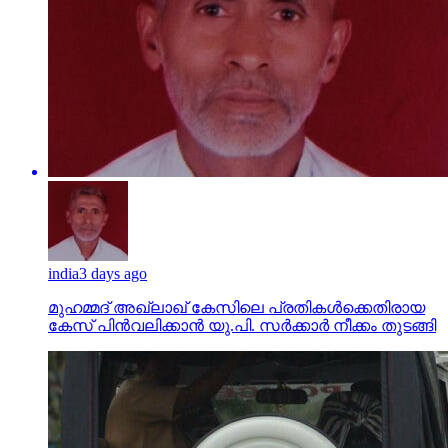
india
3 days ago
മുഹമ്മദ് അഖ്‌ലാഖ് കേസിലെ പ്രതികള്‍ക്കെതിരായ
കേസ് പിന്‍വലിക്കാന്‍ യു.പി. സര്‍ക്കാര്‍ നീക്കം തുടങ്ങി