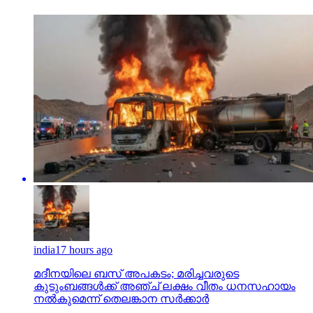
india
17 hours ago
മദീനയിലെ ബസ് അപകടം; മരിച്ചവരുടെ
കുടുംബങ്ങള്‍ക്ക് അഞ്ച് ലക്ഷം വീതം ധനസഹായം
നല്‍കുമെന്ന് തെലങ്കാന സര്‍ക്കാര്‍