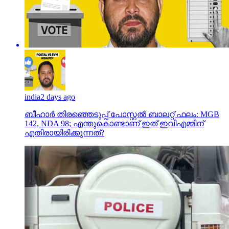
india
2 days ago
ബീഹാർ തിരഞ്ഞെടുപ്പ് പോസ്റ്റൽ ബാലറ്റ് ഫലം: MGB
142, NDA 98; എന്തുകൊണ്ടാണ് ഇത് ഇവിഎമ്മിന്
എതിരായിരിക്കുന്നത്?