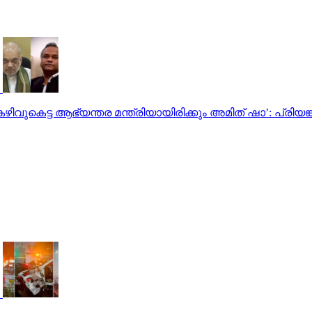
ിവുകെട്ട ആഭ്യന്തര മന്ത്രിയായിരിക്കും അമിത് ഷാ’: പ്രിയങ