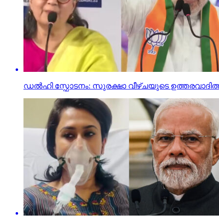
ഡൽഹി സ്ഫോടനം: സുരക്ഷാ വീഴ്ചയുടെ ഉത്തരവാദിത്