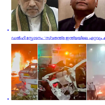
ഡല്‍ഹി സ്ഫോടനം: ‘സ്വതന്ത്ര ഇന്ത്യയിലെ ഏറ്റവും കഴ