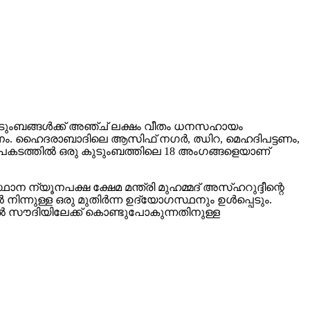
കുടുംബങ്ങള്‍ക്ക് അഞ്ച് ലക്ഷം വീതം ധനസഹായം
തീരുമാനം. ഹൈദരാബാദിലെ ആസിഫ് നഗര്‍, ഝിറ, മെഹദിപട്ടണം,
. അപകടത്തില്‍ ഒരു കുടുംബത്തിലെ 18 അംഗങ്ങളെയാണ്
ന ന്യൂനപക്ഷ ക്ഷേമ മന്ത്രി മുഹമ്മദ് അസ്ഹറുദ്ദീന്റെ
ന്നുള്ള ഒരു മുതിര്‍ന്ന ഉദ്യോഗസ്ഥനും ഉള്‍പ്പെടും.
ില്‍ സൗദിയിലേക്ക് കൊണ്ടുപോകുന്നതിനുള്ള