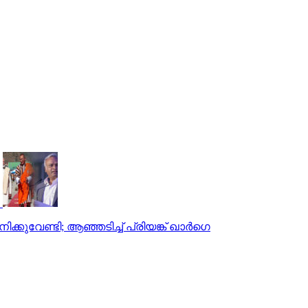
കുവേണ്ടി; ആഞ്ഞടിച്ച് പ്രിയങ്ക് ഖാര്‍ഗെ