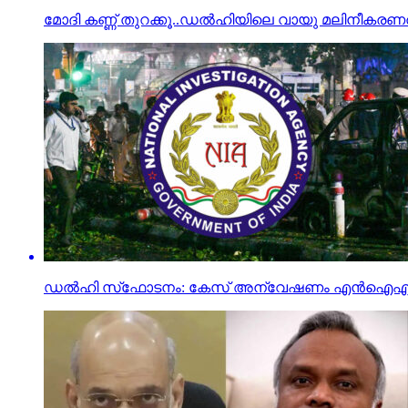
മോദി കണ്ണ് തുറക്കൂ..ഡല്‍ഹിയിലെ വായു മലിനീകരണത്
ഡല്‍ഹി സ്‌ഫോടനം: കേസ് അന്വേഷണം എന്‍ഐഎ ഏ