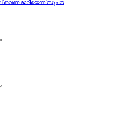
നാല് തവണ മാറിയെന്ന് സൂചന
*