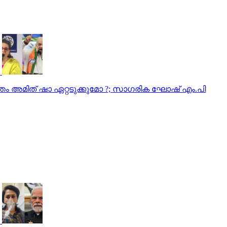
തം അമിത് ഷാ ഏറ്റടുക്കുമോ ?; സാഗരിക ഘോഷ് എം.പി