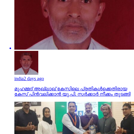
india
2 days ago
മുഹമ്മദ് അഖ്‌ലാഖ് കേസിലെ പ്രതികള്‍ക്കെതിരായ
കേസ് പിന്‍വലിക്കാന്‍ യു.പി. സര്‍ക്കാര്‍ നീക്കം തുടങ്ങി