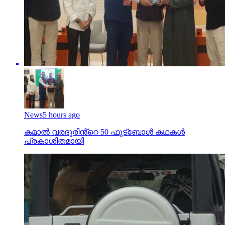
News
5 hours ago
കമാൽ വരദൂരിൻ്റെ 50 ഫുട്ബോൾ കഥകൾ
പ്രകാശിതമായി