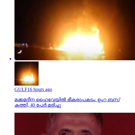
GULF
16 hours ago
മക്കമദീന ഹൈവേയില്‍ ഭീകരാപകടം: ഉംറ ബസ്
കത്തി, 40 പേര്‍ മരിച്ചു