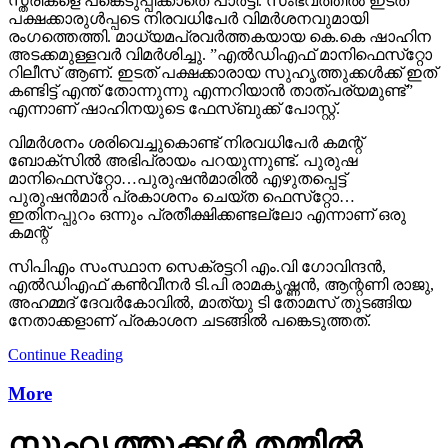
സ്ത്രീകളെ പങ്കെടുപ്പിക്കാതെ പാര്‍ട്ടി. സംഭവത്തില്‍ ഇടത്
പക്ഷക്കാരുള്‍പ്പടെ നിരവധിപേര്‍ വിമര്‍ശനവുമായി
രംഗത്തെത്തി. മാധ്യമപ്രവര്‍ത്തകയായ കെ.കെ ഷാഹിന
അടക്കമുള്ളവര്‍ വിമര്‍ശിച്ചു. ”എല്‍ഡിഎഫ് മാനിഫെസ്‌റ്റോ
റിലീസ് ആണ്. ഇടത് പക്ഷക്കാരായ സുഹൃത്തുക്കള്‍ക്ക് ഇത്
കണ്ടിട്ട് എന്ത് തോന്നുന്നു എന്നറിയാന്‍ താത്പര്യമുണ്ട്”
എന്നാണ് ഷാഹിനയുടെ ഫേസ്ബുക്ക് പോസ്റ്റ്.
വിമര്‍ശനം ശരിവെച്ചുകൊണ്ട് നിരവധിപേര്‍ കമന്റ്
ബോക്‌സില്‍ അഭിപ്രായം പറയുന്നുണ്ട്. പുരുഷ
മാനിഫെസ്‌റ്റോ…പുരുഷന്‍മാരില്‍ എഴുതപ്പെട്ട്
പുരുഷന്‍മാര്‍ പ്രകാശനം ചെയ്ത ഫെസ്‌റ്റോ…
ഇതിനപ്പുറം ഒന്നും പ്രതീക്ഷിക്കണ്ടല്ലോ എന്നാണ് ഒരു
കമന്റ്
സിപിഎം സംസ്ഥാന സെക്രട്ടറി എം.വി ഗോവിന്ദന്‍,
എല്‍ഡിഎഫ് കണ്‍വീനര്‍ ടി.പി രാമകൃഷ്ണന്‍, ആന്റണി രാജു,
അഹമ്മദ് ദേവര്‍കോവില്‍, മാത്യു ടി തോമസ് തുടങ്ങിയ
നേതാക്കളാണ് പ്രകാശന ചടങ്ങില്‍ പങ്കെടുത്തത്.
Continue Reading
More
സുഹൃത്തുക്കള്‍ തമ്മില്‍