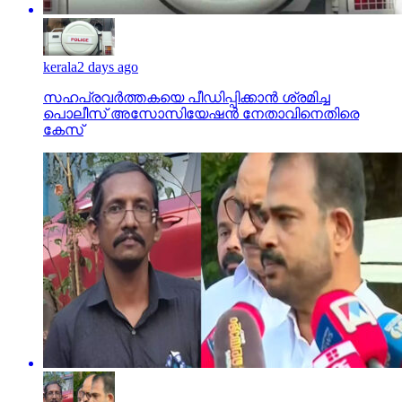
kerala
2 days ago
സഹപ്രവര്‍ത്തകയെ പീഡിപ്പിക്കാന്‍ ശ്രമിച്ച
പൊലീസ് അസോസിയേഷന്‍ നേതാവിനെതിരെ
കേസ്