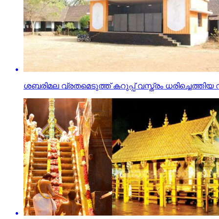
ശബരിമല വ്രതമെടുത്ത് കറുപ്പ് വസ്ത്രം ധരിച്ചെത്തിയ 