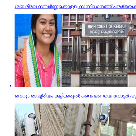
ശബരിമല സ്വര്‍ണ്ണക്കൊള്ള; സന്നിധാനത്ത് പ്ര
വെറും രാഷ്ട്രീയം കളിക്കരുത്; വൈഷണയെ വോട്ടര്‍ പട