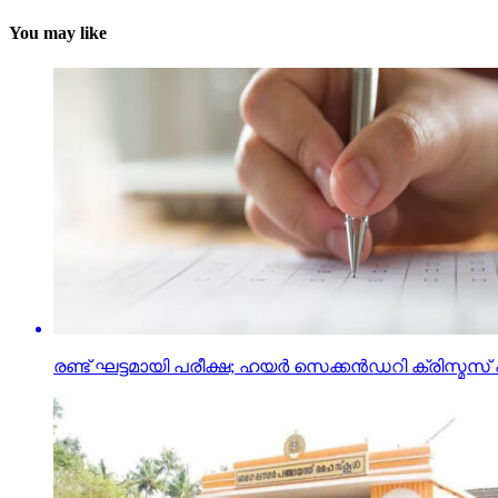
You may like
രണ്ട് ഘട്ടമായി പരീക്ഷ; ഹയര്‍ സെക്കന്‍ഡറി ക്രിസ്മസ് 