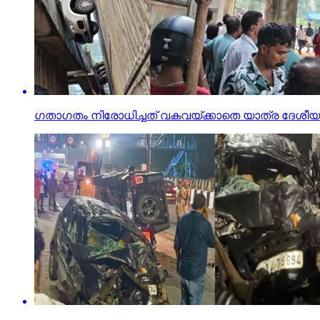
ഗതാഗതം നിരോധിച്ചത് വകവയ്ക്കാതെ യാത്ര ദേശീയപാത അ