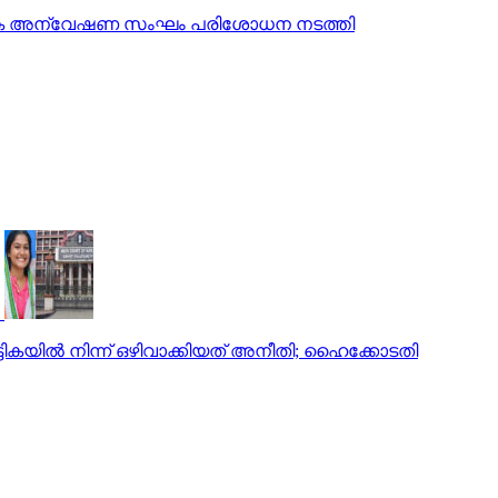
ത്യേക അന്വേഷണ സംഘം പരിശോധന നടത്തി
്ടികയില്‍ നിന്ന് ഒഴിവാക്കിയത് അനീതി; ഹൈക്കോടതി