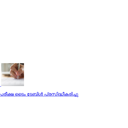
പരീക്ഷ ടൈം ടേബിള്‍ പ്രസിദ്ധീകരിച്ചു