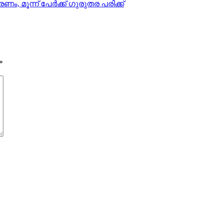
ണം, മൂന്ന് പേര്‍ക്ക് ഗുരുതര പരിക്ക്
*