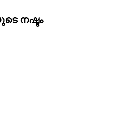
ുടെ നഷ്ടം