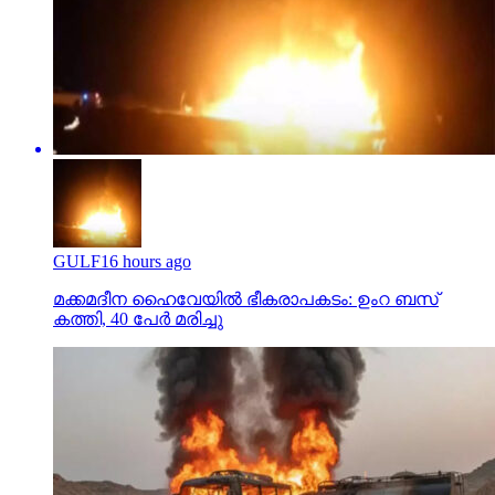
GULF
16 hours ago
മക്കമദീന ഹൈവേയില്‍ ഭീകരാപകടം: ഉംറ ബസ്
കത്തി, 40 പേര്‍ മരിച്ചു