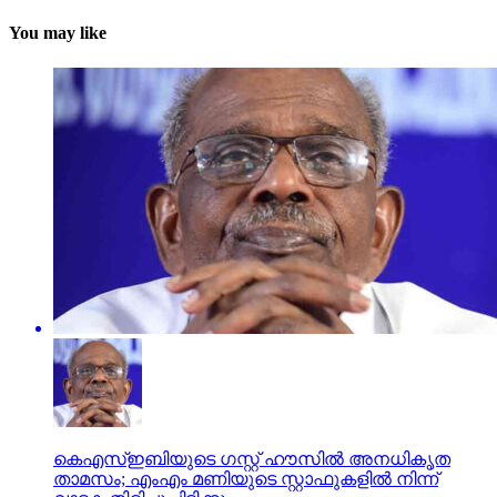
You may like
കെഎസ്ഇബിയുടെ ഗസ്റ്റ് ഹൗസില്‍ അനധികൃത
താമസം; എംഎം മണിയുടെ സ്റ്റാഫുകളില്‍ നിന്ന്