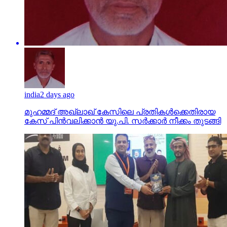
india
2 days ago
മുഹമ്മദ് അഖ്‌ലാഖ് കേസിലെ പ്രതികള്‍ക്കെതിരായ
കേസ് പിന്‍വലിക്കാന്‍ യു.പി. സര്‍ക്കാര്‍ നീക്കം തുടങ്ങി