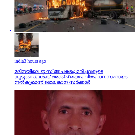
india
3 hours ago
മദീനയിലെ ബസ് അപകടം; മരിച്ചവരുടെ
കുടുംബങ്ങള്‍ക്ക് അഞ്ച് ലക്ഷം വീതം ധനസഹായം
നല്‍കുമെന്ന് തെലങ്കാന സര്‍ക്കാര്‍