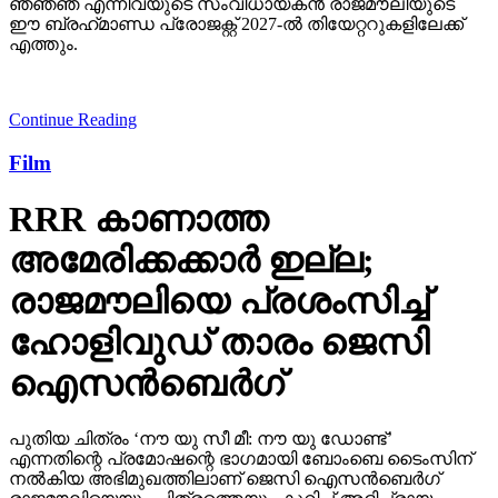
ഞഞഞ എന്നിവയുടെ സംവിധായകന്‍ രാജമൗലിയുടെ
ഈ ബ്രഹ്‌മാണ്ഡ പ്രോജക്റ്റ് 2027-ല്‍ തിയേറ്ററുകളിലേക്ക്
എത്തും.
Continue Reading
Film
RRR കാണാത്ത
അമേരിക്കക്കാര്‍ ഇല്ല;
രാജമൗലിയെ പ്രശംസിച്ച്
ഹോളിവുഡ് താരം ജെസി
ഐസന്‍ബെര്‍ഗ്
പുതിയ ചിത്രം ‘നൗ യു സീ മീ: നൗ യു ഡോണ്ട്’
എന്നതിന്റെ പ്രമോഷന്റെ ഭാഗമായി ബോംബെ ടൈംസിന്
നല്‍കിയ അഭിമുഖത്തിലാണ് ജെസി ഐസന്‍ബെര്‍ഗ്