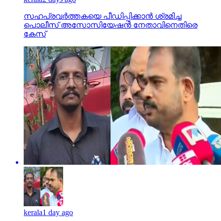
സഹപ്രവര്‍ത്തകയെ പീഡിപ്പിക്കാന്‍ ശ്രമിച്ച
പൊലീസ് അസോസിയേഷന്‍ നേതാവിനെതിരെ
കേസ്
kerala
1 day ago