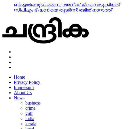
ബിഎല്‍ഒയുടെ മരണം; അനീഷ് ജീവനൊടുക്കിയത്
സിപിഎം ഭീഷണിയെ തുടര്‍ന്ന്; രജിത് നാറാത്ത്
Home
Privacy Policy
Impressum
About Us
News
business
crime
gulf
india
kerala
local