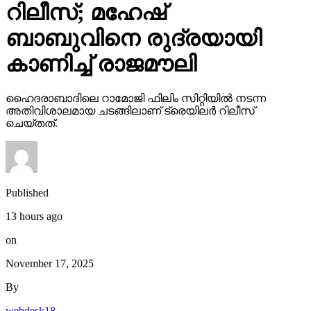
റിലീസ്; മഹേഷ്
ബാബുവിനെ രുദ്രയായി
കാണിച്ച് രാജമൗലി
ഹൈദരാബാദിലെ റാമോജി ഫിലിം സിറ്റിയില്‍ നടന്ന
അതിവിശാലമായ ചടങ്ങിലാണ് ട്രെയിലര്‍ റിലീസ്
ചെയ്തത്.
Published
13 hours ago
on
November 17, 2025
By
webdesk18