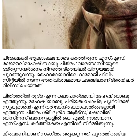
പ്രേക്ഷകര്‍ ആകാംക്ഷയോടെ കാത്തിരുന്ന എസ്.എസ്.
രാജമൗലിമഹേഷ് ബാബു ചിത്രം ‘വാരണാസി’യുടെ
ഭര്തൃസന്ദര്‍ശനം നിറഞ്ഞ ട്രെയിലര്‍ വിസ്മയമായി
പുറത്തുവന്നു. ഹൈദരാബാദിലെ റാമോജി ഫിലിം
സിറ്റിയില്‍ നടന്ന അതിവിശാലമായ ചടങ്ങിലാണ് ട്രെയിലര്‍
റിലീസ് ചെയ്തത്.
ചിത്രത്തില്‍ രുദ്ര എന്ന കഥാപാത്രമായി മഹേഷ് ബാബു
എത്തുന്നു. മഹേഷ് ബാബു, പ്രിയങ്ക ചോപ്ര, പൃഥ്വിരാജ്
സുകുമാരന്‍ എന്നിവര്‍ കേന്ദ്ര കഥാപാത്രങ്ങളായി
എത്തുന്ന ചിത്രം ശ്രീ ദുര്ഗ ആര്‍ട്‌സ്, ഷോവിങ്
ബിസിനസ് ബാനറുകളില്‍ കെ. എല്‍. നാരായണ,
എസ്.എസ്. കര്‍ത്തികേയ എന്നിവര്‍ നിര്‍മ്മിക്കുന്നു.
കീരവാണിയാണ് സംഗീതം ഒരുക്കുന്നത്. പുറത്തിറങ്ങിയ