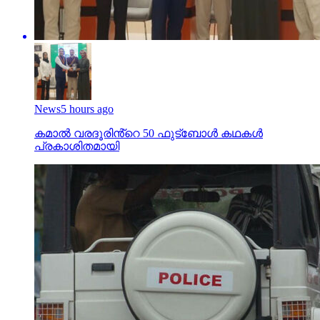
News
5 hours ago
കമാൽ വരദൂരിൻ്റെ 50 ഫുട്ബോൾ കഥകൾ
പ്രകാശിതമായി