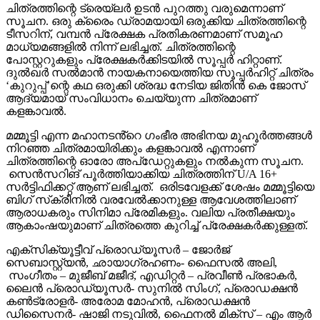
ചിത്രത്തിന്റെ ട്രെയ്‌ലർ ഉടൻ പുറത്തു വരുമെന്നാണ്
സൂചന. ഒരു ക്രൈം ഡ്രാമയായി ഒരുക്കിയ ചിത്രത്തിന്റെ
ടീസറിന്, വമ്പൻ പ്രേക്ഷക പ്രതികരണമാണ് സമൂഹ
മാധ്യമങ്ങളിൽ നിന്ന് ലഭിച്ചത്. ചിത്രത്തിന്റെ
പോസ്റ്ററുകളും പ്രേക്ഷകർക്കിടയിൽ സൂപ്പർ ഹിറ്റാണ്.
ദുൽഖർ സൽമാൻ നായകനായെത്തിയ സൂപ്പർഹിറ്റ് ചിത്രം
‘കുറുപ്പ്’ന്റെ കഥ ഒരുക്കി ശ്രദ്ധ നേടിയ ജിതിൻ കെ ജോസ്
ആദ്യമായ് സംവിധാനം ചെയ്യുന്ന ചിത്രമാണ്
കളങ്കാവൽ.
മമ്മൂട്ടി എന്ന മഹാനടൻ്റെ ഗംഭീര അഭിനയ മുഹൂർത്തങ്ങൾ
നിറഞ്ഞ ചിത്രമായിരിക്കും കളങ്കാവൽ എന്നാണ്
ചിത്രത്തിന്റെ ഓരോ അപ്‌ഡേറ്റുകളും നൽകുന്ന സൂചന.
സെൻസറിങ് പൂർത്തിയാക്കിയ ചിത്രത്തിന് U/A 16+
സർട്ടിഫിക്കറ്റ് ആണ് ലഭിച്ചത്. ഒരിടവേളക്ക് ശേഷം മമ്മൂട്ടിയെ
ബിഗ് സ്‌ക്രീനിൽ വരവേൽക്കാനുള്ള ആവേശത്തിലാണ്
ആരാധകരും സിനിമാ പ്രേമികളും. വലിയ പ്രതീക്ഷയും
ആകാംഷയുമാണ് ചിത്രത്തെ കുറിച്ച് പ്രേക്ഷകർക്കുള്ളത്.
എക്സിക്യൂട്ടീവ് പ്രൊഡ്യൂസർ – ജോർജ്
സെബാസ്റ്റ്യൻ, ഛായാഗ്രഹണം- ഫൈസൽ അലി,
സംഗീതം – മുജീബ് മജീദ്, എഡിറ്റർ – പ്രവീൺ പ്രഭാകർ,
ലൈൻ പ്രൊഡ്യൂസർ- സുനിൽ സിംഗ്, പ്രൊഡക്ഷൻ
കൺട്രോളർ- അരോമ മോഹൻ, പ്രൊഡക്ഷൻ
ഡിസൈനർ- ഷാജി നടുവിൽ, ഫൈനൽ മിക്സ് – എം ആർ