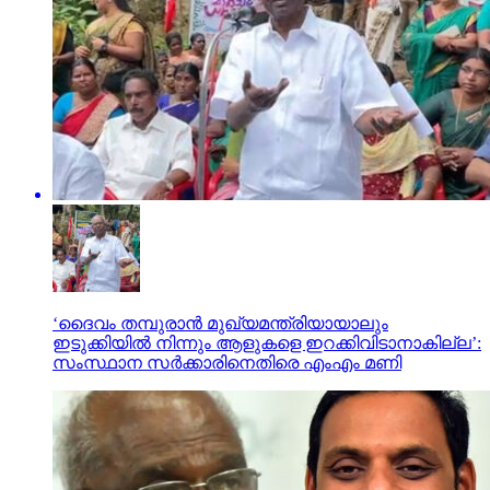
‘ദൈവം തമ്പുരാൻ മുഖ്യമന്ത്രിയായാലും
ഇടുക്കിയിൽ നിന്നും ആളുകളെ ഇറക്കിവിടാനാകില്ല’:
സംസ്ഥാന സ‍ർക്കാരിനെതിരെ എംഎം മണി