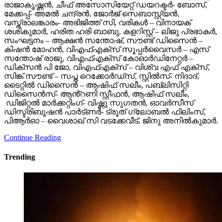
രാജാകൃഷ്ണൻ, ചീഫ് അസോസിയേറ്റ് ഡയറക്ടർ- ബോസ്,
മേക്കപ്പ്- അമൽ ചന്ദ്രൻ, ജോർജ് സെബാസ്റ്റ്യൻ,
വസ്ത്രാലങ്കാരം- അഭിജിത്ത് സി, വരികൾ – വിനായക്
ശശികുമാർ, ഹരിത ഹരി ബാബു, കളറിസ്റ്റ് – ലിജു പ്രഭാകർ,
സംഘട്ടനം – ആക്ഷൻ സന്തോഷ്, സൗണ്ട് ഡിസൈൻ –
കിഷൻ മോഹൻ, വിഎഫ്എക്സ് സൂപ്പർവൈസർ – എസ്
സന്തോഷ് രാജു, വിഎഫ്എക്സ് കോഓർഡിനേറ്റർ –
ഡിക്സൻ പി ജോ, വിഎഫ്എക്സ് – വിശ്വ എഫ് എക്സ്,
സിങ്ക് സൗണ്ട് – സപ്ത റെക്കോർഡ്സ്, സ്റ്റിൽസ്- നിദാദ്,
ടൈറ്റിൽ ഡിസൈൻ – ആഷിഫ് സലീം, പബ്ലിസിറ്റി
ഡിസൈൻസ്- ആൻ്റണി സ്റ്റീഫൻ, ആഷിഫ് സലീം,
ഡിജിറ്റൽ മാർക്കറ്റിംഗ്- വിഷ്ണു സുഗതൻ, ഓവർസീസ്
ഡിസ്ട്രിബൂഷൻ പാർട്ണർ- ട്രൂത് ഗ്ലോബൽ ഫിലിംസ്,
പിആർഓ – വൈശാഖ് സി വടക്കേവീട്, ജിനു അനിൽകുമാർ.
Continue Reading
Trending