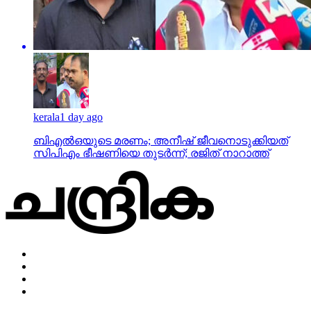
kerala
1 day ago
ബിഎല്‍ഒയുടെ മരണം; അനീഷ് ജീവനൊടുക്കിയത്
സിപിഎം ഭീഷണിയെ തുടര്‍ന്ന്; രജിത് നാറാത്ത്