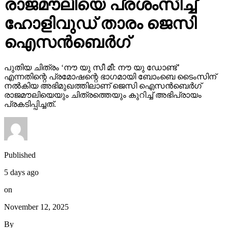
രാജമൗലിയെ പ്രശംസിച്ച്
ഹോളിവുഡ് താരം ജെസി
ഐസന്‍ബെര്‍ഗ്
പുതിയ ചിത്രം ‘നൗ യു സീ മീ: നൗ യു ഡോണ്ട്’
എന്നതിന്റെ പ്രമോഷന്റെ ഭാഗമായി ബോംബെ ടൈംസിന്
നല്‍കിയ അഭിമുഖത്തിലാണ് ജെസി ഐസന്‍ബെര്‍ഗ്
രാജമൗലിയെയും ചിത്രത്തെയും കുറിച്ച് അഭിപ്രായം
പ്രകടിപ്പിച്ചത്.
Published
5 days ago
on
November 12, 2025
By