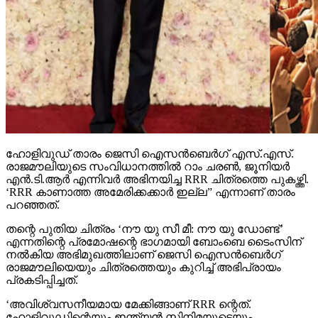
ഹോളിവുഡ് താരം ജെസി ഐസന്‍ബെര്‍ഗ് എസ്.എസ്.
രാജമൗലിയുടെ സംവിധാനത്തില്‍ റാം ചരണ്‍, ജൂനിയര്‍
എന്‍.ടി.ആര്‍ എന്നിവര്‍ അഭിനയിച്ച RRR ചിത്രത്തെ പുകഴ്ത്തി.
‘RRR കാണാത്ത അമേരിക്കക്കാര്‍ ഇല്ല” എന്നാണ് താരം
പറഞ്ഞത്.
തന്റെ പുതിയ ചിത്രം ‘നൗ യു സീ മീ: നൗ യു ഡോണ്ട്’
എന്നതിന്റെ പ്രമോഷന്റെ ഭാഗമായി ബോംബെ ടൈംസിന്
നല്‍കിയ അഭിമുഖത്തിലാണ് ജെസി ഐസന്‍ബെര്‍ഗ്
രാജമൗലിയെയും ചിത്രത്തെയും കുറിച്ച് അഭിപ്രായം
പ്രകടിപ്പിച്ചത്.
‘അവിശ്വസനീയമായ മേക്കിങ്ങാണ് RRR ന്റെത്.
ഹോളിവുഡിന്റെയും ഇന്ത്യന്‍ സിനിമയുടെയും