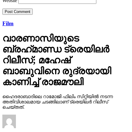
Website
Film
വാരണാസിയുടെ
ബ്രഹ്‌മാണ്ഡ ട്രെയിലര്‍
റിലീസ്; മഹേഷ്
ബാബുവിനെ രുദ്രയായി
കാണിച്ച് രാജമൗലി
ഹൈദരാബാദിലെ റാമോജി ഫിലിം സിറ്റിയില്‍ നടന്ന
അതിവിശാലമായ ചടങ്ങിലാണ് ട്രെയിലര്‍ റിലീസ്
ചെയ്തത്.