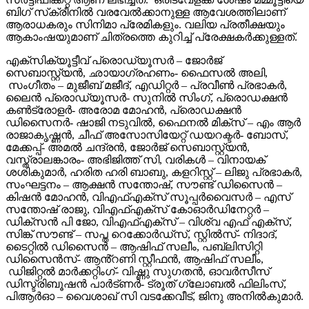
ബിഗ് സ്‌ക്രീനിൽ വരവേൽക്കാനുള്ള ആവേശത്തിലാണ്
ആരാധകരും സിനിമാ പ്രേമികളും. വലിയ പ്രതീക്ഷയും
ആകാംഷയുമാണ് ചിത്രത്തെ കുറിച്ച് പ്രേക്ഷകർക്കുള്ളത്.
എക്സിക്യൂട്ടീവ് പ്രൊഡ്യൂസർ – ജോർജ്
സെബാസ്റ്റ്യൻ, ഛായാഗ്രഹണം- ഫൈസൽ അലി,
സംഗീതം – മുജീബ് മജീദ്, എഡിറ്റർ – പ്രവീൺ പ്രഭാകർ,
ലൈൻ പ്രൊഡ്യൂസർ- സുനിൽ സിംഗ്, പ്രൊഡക്ഷൻ
കൺട്രോളർ- അരോമ മോഹൻ, പ്രൊഡക്ഷൻ
ഡിസൈനർ- ഷാജി നടുവിൽ, ഫൈനൽ മിക്സ് – എം ആർ
രാജാകൃഷ്ണൻ, ചീഫ് അസോസിയേറ്റ് ഡയറക്ടർ- ബോസ്,
മേക്കപ്പ്- അമൽ ചന്ദ്രൻ, ജോർജ് സെബാസ്റ്റ്യൻ,
വസ്ത്രാലങ്കാരം- അഭിജിത്ത് സി, വരികൾ – വിനായക്
ശശികുമാർ, ഹരിത ഹരി ബാബു, കളറിസ്റ്റ് – ലിജു പ്രഭാകർ,
സംഘട്ടനം – ആക്ഷൻ സന്തോഷ്, സൗണ്ട് ഡിസൈൻ –
കിഷൻ മോഹൻ, വിഎഫ്എക്സ് സൂപ്പർവൈസർ – എസ്
സന്തോഷ് രാജു, വിഎഫ്എക്സ് കോഓർഡിനേറ്റർ –
ഡിക്സൻ പി ജോ, വിഎഫ്എക്സ് – വിശ്വ എഫ് എക്സ്,
സിങ്ക് സൗണ്ട് – സപ്ത റെക്കോർഡ്സ്, സ്റ്റിൽസ്- നിദാദ്,
ടൈറ്റിൽ ഡിസൈൻ – ആഷിഫ് സലീം, പബ്ലിസിറ്റി
ഡിസൈൻസ്- ആൻ്റണി സ്റ്റീഫൻ, ആഷിഫ് സലീം,
ഡിജിറ്റൽ മാർക്കറ്റിംഗ്- വിഷ്ണു സുഗതൻ, ഓവർസീസ്
ഡിസ്ട്രിബൂഷൻ പാർട്ണർ- ട്രൂത് ഗ്ലോബൽ ഫിലിംസ്,
പിആർഓ – വൈശാഖ് സി വടക്കേവീട്, ജിനു അനിൽകുമാർ.