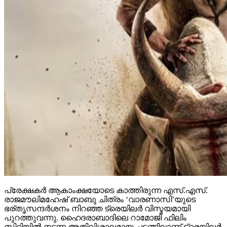
പ്രേക്ഷകര്‍ ആകാംക്ഷയോടെ കാത്തിരുന്ന എസ്.എസ്.
രാജമൗലിമഹേഷ് ബാബു ചിത്രം ‘വാരണാസി’യുടെ
ഭര്തൃസന്ദര്‍ശനം നിറഞ്ഞ ട്രെയിലര്‍ വിസ്മയമായി
പുറത്തുവന്നു. ഹൈദരാബാദിലെ റാമോജി ഫിലിം
സിറ്റിയില്‍ നടന്ന അതിവിശാലമായ ചടങ്ങിലാണ് ട്രെയിലര്‍