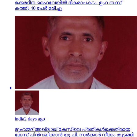
മക്കമദീന ഹൈവേയില്‍ ഭീകരാപകടം: ഉംറ ബസ്
കത്തി, 40 പേര്‍ മരിച്ചു
india
2 days ago
മുഹമ്മദ് അഖ്‌ലാഖ് കേസിലെ പ്രതികള്‍ക്കെതിരായ
കേസ് പിന്‍വലിക്കാന്‍ യു.പി. സര്‍ക്കാര്‍ നീക്കം തുടങ്ങി