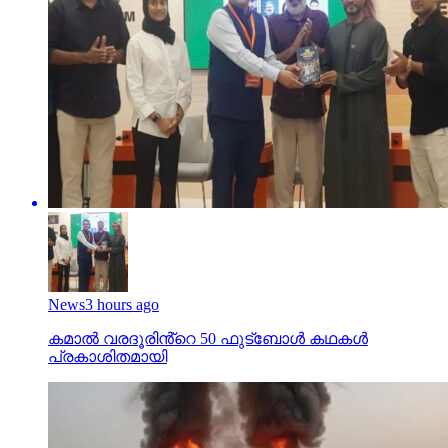
News
3 hours ago
കമാൽ വരദൂരിൻ്റെ 50 ഫുട്ബോൾ കഥകൾ
പ്രകാശിതമായി