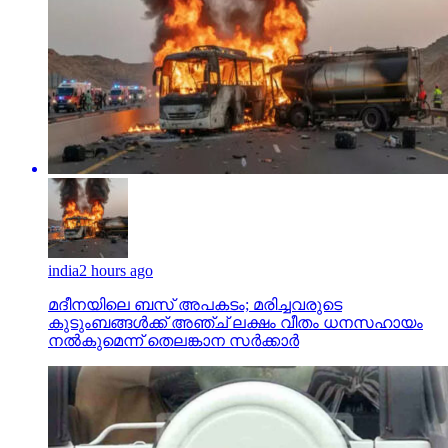
india
2 hours ago
മദീനയിലെ ബസ് അപകടം; മരിച്ചവരുടെ
കുടുംബങ്ങള്‍ക്ക് അഞ്ച് ലക്ഷം വീതം ധനസഹായം
നല്‍കുമെന്ന് തെലങ്കാന സര്‍ക്കാര്‍