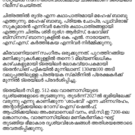
റിലീസ് ചെയ്തത്.
ചിത്രത്തില്‍ രുദ്ര എന്ന കഥാപാത്രമായി മഹേഷ് ബാബു
എത്തുന്നു. മഹേഷ് ബാബു, പ്രിയങ്ക ചോപ്ര, പൃഥ്വിരാജ്
സുകുമാരന്‍ എന്നിവര്‍ കേന്ദ്ര കഥാപാത്രങ്ങളായി
എത്തുന്ന ചിത്രം ശ്രീ ദുര്ഗ ആര്‍ട്‌സ്, ഷോവിങ്
ബിസിനസ് ബാനറുകളില്‍ കെ. എല്‍. നാരായണ,
എസ്.എസ്. കര്‍ത്തികേയ എന്നിവര്‍ നിര്‍മ്മിക്കുന്നു.
കീരവാണിയാണ് സംഗീതം ഒരുക്കുന്നത്. പുറത്തിറങ്ങിയ
മണിക്കൂറുകള്‍ക്കുള്ളില്‍ തന്നെ 5 മില്യണിലധികം
കാഴ്ചകളുമായി ട്രെയിലര്‍ ലോകവ്യാപകമായി
ട്രെന്‍ഡിങ് പട്ടികയില്‍ മുന്നിലാണ്. 130ണ്മ100 അടി
വലുപ്പത്തിലുള്ള പ്രത്യേക സ്‌ക്രീനില്‍ പ്രേക്ഷകര്‍ക്ക്
മുന്നില്‍ ട്രെയിലര്‍ പ്രദര്‍ശിപ്പിച്ചു.
ട്രെയിലര്‍ സി.ഇ. 512-ലെ വാരണാസിയുടെ
ദൃശ്യങ്ങളോടെ തുടങ്ങുന്നു. തുടര്‍ന്ന് 2027ല്‍ ഭൂമിയിലേക്ക്
വരുന്നു എന്നു കാണിക്കുന്ന ‘ശാംഭവി’ എന്ന ഛിന്നഗ്രഹം,
അന്റാര്‍ട്ടിക്കയിലെ റോസ് ഐസ് ഷെല്‍ഫ്,
ആഫ്രിക്കയിലെ അംബോസെലി വനം, ബി.സി.ഇ 7200-ലെ
ലങ്കാനഗരം, വാരണാസിയിലെ മണികര്‍ണികാ ഘട്ട്
തുടങ്ങിയ ഭീമാകാര ദൃശ്യവിശേഷങ്ങള്‍ അതിശയത്തോടെ
അവതരിപ്പിക്കുന്നു.