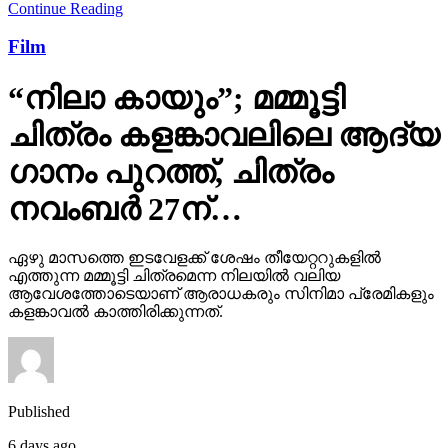
Continue Reading
Film
“നിലാ കായും”; മമ്മൂട്ടി
ചിത്രം കളങ്കാവലിലെ ആദ്യ
ഗാനം പുറത്ത്, ചിത്രം
നവംബർ 27ന്…
ഏഴു മാസത്തെ ഇടവേളക്ക് ശേഷം തീയേറ്ററുകളിൽ
എത്തുന്ന മമ്മൂട്ടി ചിത്രമെന്ന നിലയിൽ വലിയ
ആവേശത്തോടെയാണ് ആരാധകരും സിനിമാ പ്രേമികളും
കളങ്കാവൽ കാത്തിരിക്കുന്നത്.
Published
6 days ago