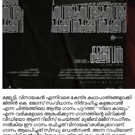
മമ്മൂട്ടി, വിനായകൻ എന്നിവരെ കേന്ദ്ര കഥാപാത്രങ്ങളാക്കി
ജിതിൻ കെ. ജോസ് സംവിധാനം നിർവഹിച്ച കളങ്കാവൽ
എന്ന ചിത്രത്തിലെ ആദ്യ ഗാനം പുറത്ത്. “നിലാ കായും”
എന്ന വരികളോടെ ആരംഭിക്കുന്ന ഗാനത്തിന്റെ ലിറിക്കൽ
വീഡിയോ ആണ് റിലീസ് ചെയ്തത്. മുജീബ് മജീദ് സംഗീതം
നൽകിയ ഈ ഗാനം രചിച്ചത് വിനായക് ശശികുമാറാണ്.
ഗാനം ആലപിച്ചത് സിന്ധു ഡെൽസൺ. അന്ന റാഫിയാണ്