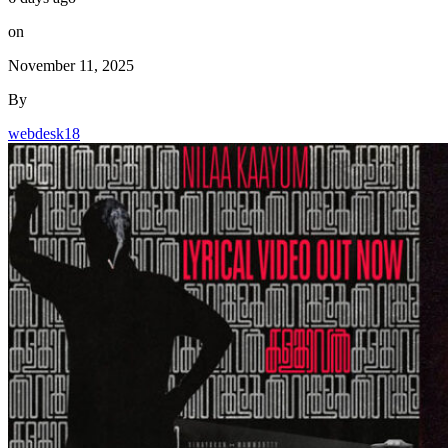
on
November 11, 2025
By
webdesk18