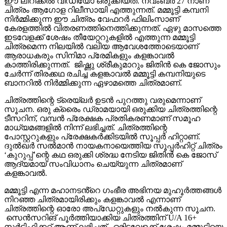
ഈ ലിറിക്കൽ വീഡിയോ ഒരുക്കിയത്. നവംബർ 27 നാണ്
ചിത്രം ആഗോള റിലീസായി എത്തുന്നത്. മമ്മൂട്ടി കമ്പനി
നിർമ്മിക്കുന്ന ഈ ചിത്രം വേഫറർ ഫിലിംസാണ്
കേരളത്തിൽ വിതരണത്തിനെത്തിക്കുന്നത്. ഏഴു മാസത്തെ
ഇടവേളക്ക് ശേഷം തീയേറ്ററുകളിൽ എത്തുന്ന മമ്മൂട്ടി
ചിത്രമെന്ന നിലയിൽ വലിയ ആവേശത്തോടെയാണ്
ആരാധകരും സിനിമാ പ്രേമികളും കളങ്കാവൽ
കാത്തിരിക്കുന്നത്. ജിഷ്ണു ശ്രീകുമാറും ജിതിൻ കെ ജോസും
ചേർന്ന് തിരക്കഥ രചിച്ച കളങ്കാവൽ മമ്മൂട്ടി കമ്പനിയുടെ
ബാനറിൽ നിർമ്മിക്കുന്ന ഏഴാമത്തെ ചിത്രമാണ്.
ചിത്രത്തിന്റെ ട്രെയ്‌ലർ ഉടൻ പുറത്തു വരുമെന്നാണ്
സൂചന. ഒരു ക്രൈം ഡ്രാമയായി ഒരുക്കിയ ചിത്രത്തിന്റെ
ടീസറിന്, വമ്പൻ പ്രേക്ഷക പ്രതികരണമാണ് സമൂഹ
മാധ്യമങ്ങളിൽ നിന്ന് ലഭിച്ചത്. ചിത്രത്തിന്റെ
പോസ്റ്ററുകളും പ്രേക്ഷകർക്കിടയിൽ സൂപ്പർ ഹിറ്റാണ്.
ദുൽഖർ സൽമാൻ നായകനായെത്തിയ സൂപ്പർഹിറ്റ് ചിത്രം
‘കുറുപ്പ്’ന്റെ കഥ ഒരുക്കി ശ്രദ്ധ നേടിയ ജിതിൻ കെ ജോസ്
ആദ്യമായ് സംവിധാനം ചെയ്യുന്ന ചിത്രമാണ്
കളങ്കാവൽ.
മമ്മൂട്ടി എന്ന മഹാനടൻ്റെ ഗംഭീര അഭിനയ മുഹൂർത്തങ്ങൾ
നിറഞ്ഞ ചിത്രമായിരിക്കും കളങ്കാവൽ എന്നാണ്
ചിത്രത്തിന്റെ ഓരോ അപ്‌ഡേറ്റുകളും നൽകുന്ന സൂചന.
സെൻസറിങ് പൂർത്തിയാക്കിയ ചിത്രത്തിന് U/A 16+
സർട്ടിഫിക്കറ്റ് ആണ് ലഭിച്ചത്. ഒരിടവേളക്ക് ശേഷം മമ്മൂട്ടിയെ