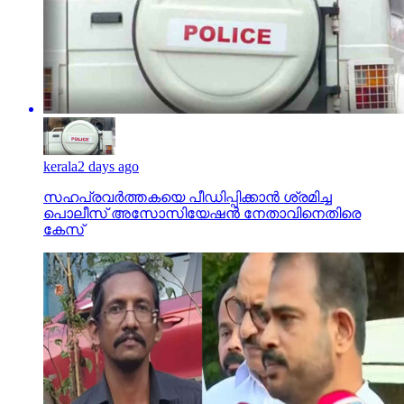
kerala
2 days ago
സഹപ്രവര്‍ത്തകയെ പീഡിപ്പിക്കാന്‍ ശ്രമിച്ച
പൊലീസ് അസോസിയേഷന്‍ നേതാവിനെതിരെ
കേസ്