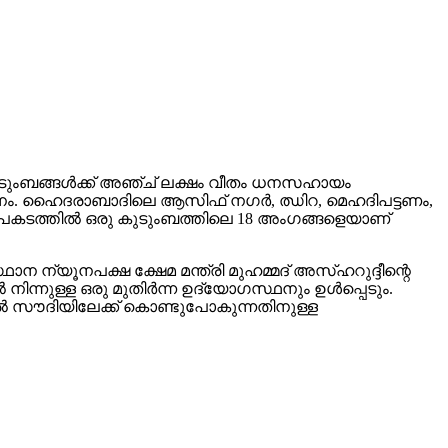
കുടുംബങ്ങള്‍ക്ക് അഞ്ച് ലക്ഷം വീതം ധനസഹായം
തീരുമാനം. ഹൈദരാബാദിലെ ആസിഫ് നഗര്‍, ഝിറ, മെഹദിപട്ടണം,
. അപകടത്തില്‍ ഒരു കുടുംബത്തിലെ 18 അംഗങ്ങളെയാണ്
ന ന്യൂനപക്ഷ ക്ഷേമ മന്ത്രി മുഹമ്മദ് അസ്ഹറുദ്ദീന്റെ
ന്നുള്ള ഒരു മുതിര്‍ന്ന ഉദ്യോഗസ്ഥനും ഉള്‍പ്പെടും.
ില്‍ സൗദിയിലേക്ക് കൊണ്ടുപോകുന്നതിനുള്ള