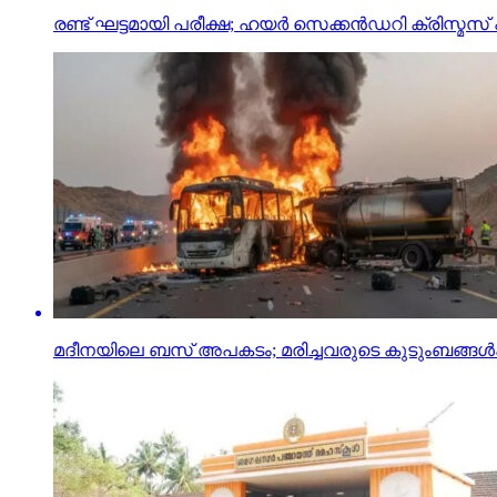
രണ്ട് ഘട്ടമായി പരീക്ഷ; ഹയര്‍ സെക്കന്‍ഡറി ക്രിസ്മസ് 
മദീനയിലെ ബസ് അപകടം; മരിച്ചവരുടെ കുടുംബങ്ങള്‍ക്