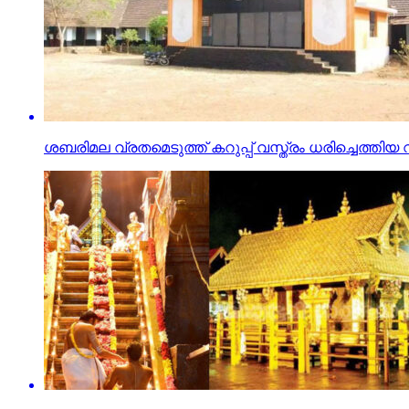
ശബരിമല വ്രതമെടുത്ത് കറുപ്പ് വസ്ത്രം ധരിച്ചെത്തിയ 