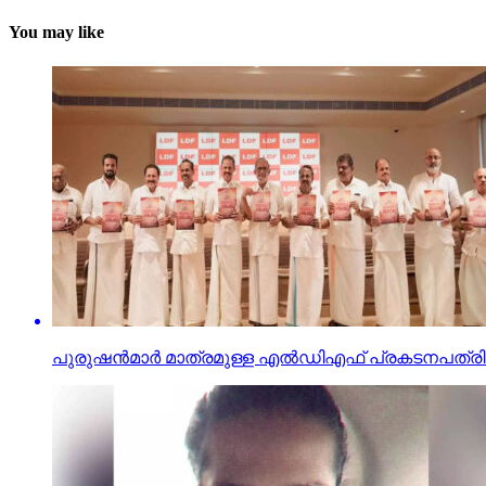
You may like
പുരുഷന്‍മാര്‍ മാത്രമുള്ള എല്‍ഡിഎഫ് പ്രകടനപത്