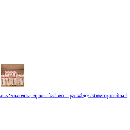
രിക പ്രകാശനം; രൂക്ഷ വിമര്‍ശനവുമായി ഇടത് അനുഭാവികൾ