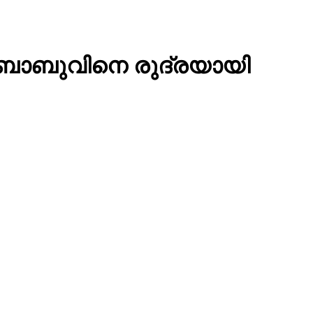
് ബാബുവിനെ രുദ്രയായി