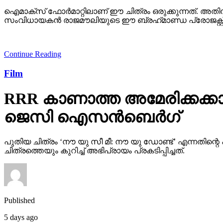
ഐമാക്‌സ് ഫോര്‍മാറ്റിലാണ് ഈ ചിത്രം ഒരുക്കുന്നത്. അത
സംവിധായകന്‍ രാജമൗലിയുടെ ഈ ബ്രഹ്‌മാണ്ഡ പ്രോജക്റ്റ് 20
Continue Reading
Film
RRR കാണാത്ത അമേരിക്കക്കാ
ജെസി ഐസന്‍ബെര്‍ഗ്
പുതിയ ചിത്രം ‘നൗ യു സീ മീ: നൗ യു ഡോണ്ട്’ എന്നതി
ചിത്രത്തെയും കുറിച്ച് അഭിപ്രായം പ്രകടിപ്പിച്ചത്.
Published
5 days ago