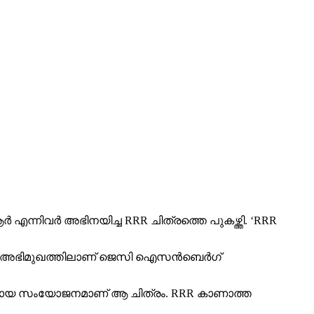
്നിവര്‍ അഭിനയിച്ച RRR ചിത്രത്തെ പുകഴ്ത്തി. ‘RRR
ിയ അഭിമുഖത്തിലാണ് ജെസി ഐസന്‍ബെര്‍ഗ്
്യമായ സംയോജനമാണ് ആ ചിത്രം. RRR കാണാത്ത