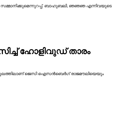
വം സമ്മാനിക്കുമെന്നുറപ്പ്. ബാഹുബലി, ഞഞഞ എന്നിവയുടെ
സിച്ച് ഹോളിവുഡ് താരം
ിമുഖത്തിലാണ് ജെസി ഐസന്‍ബെര്‍ഗ് രാജമൗലിയെയും