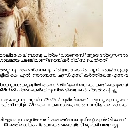
ൗലിമഹേഷ് ബാബു ചിത്രം ‘വാരണാസി’യുടെ ഭര്തൃസന്ദര്‍ശനം
ാലമായ ചടങ്ങിലാണ് ട്രെയിലര്‍ റിലീസ് ചെയ്തത്.
തുന്നു. മഹേഷ് ബാബു, പ്രിയങ്ക ചോപ്ര, പൃഥ്വിരാജ് സുകുമാ
്‍ കെ. എല്‍. നാരായണ, എസ്.എസ്. കര്‍ത്തികേയ എന്നിവര്‍ നിര
കൂറുകള്‍ക്കുള്ളില്‍ തന്നെ 5 മില്യണിലധികം കാഴ്ചകളുമായി
്‍ പ്രേക്ഷകര്‍ക്ക് മുന്നില്‍ ട്രെയിലര്‍ പ്രദര്‍ശിപ്പിച്ചു.
ുന്നു. തുടര്‍ന്ന് 2027ല്‍ ഭൂമിയിലേക്ക് വരുന്നു എന്നു കാണി
ി.സി.ഇ 7200-ലെ ലങ്കാനഗരം, വാരണാസിയിലെ മണികര്‍ണിക
മായി എത്തുന്ന രുദ്രയായി മഹേഷ് ബാബുവിന്റെ എന്‍ട്രിയാണ
00-ത്തിലധികം പ്രേക്ഷകര്‍ കൈയ്യടി മുഴക്കി വരവേറ്റു.