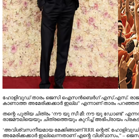
ഹോളിവുഡ് താരം ജെസി ഐസന്‍ബെര്‍ഗ് എസ്.എസ്. രാജമൗലിയുട
കാണാത്ത അമേരിക്കക്കാര്‍ ഇല്ല” എന്നാണ് താരം പറഞ്ഞത്
തന്റെ പുതിയ ചിത്രം ‘നൗ യു സീ മീ: നൗ യു ഡോണ്ട്’ 
രാജമൗലിയെയും ചിത്രത്തെയും കുറിച്ച് അഭിപ്രായം പ്രകടിപ്പ
‘അവിശ്വസനീയമായ മേക്കിങ്ങാണ് RRR ന്റെത്. ഹോളിവ
അമേരിക്കക്കാര്‍ ഇല്ലെന്നതാണ് എന്റെ വിശ്വാസം,” – ജ