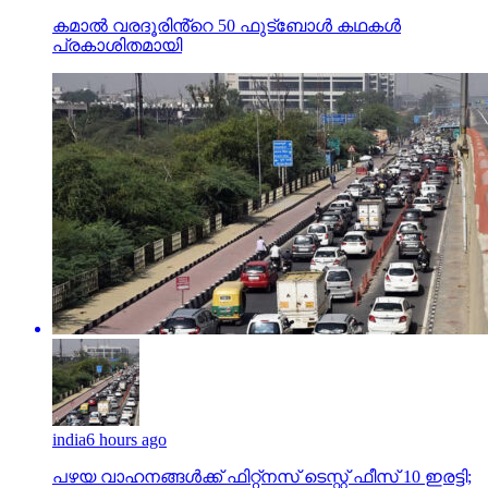
കമാൽ വരദൂരിൻ്റെ 50 ഫുട്ബോൾ കഥകൾ
പ്രകാശിതമായി
india
6 hours ago
പഴയ വാഹനങ്ങള്‍ക്ക് ഫിറ്റ്‌നസ് ടെസ്റ്റ് ഫീസ് 10 ഇരട്ടി;