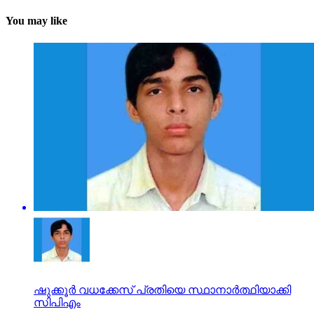
You may like
ഷുക്കൂര്‍ വധക്കേസ് പ്രതിയെ സ്ഥാനാര്‍ത്ഥിയാക്കി
സിപിഎം