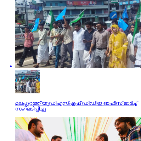
മലപ്പുറത്ത് യുഡിഎസ്എഫ് ഡിഡിഇ ഓഫീസ് മാര്‍ച്ച്
സംഘടിപ്പിച്ചു