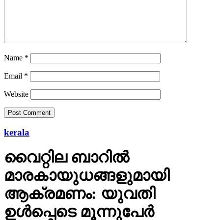
Name
*
Email
*
Website
kerala
വൈറ്റില ബാറില്‍
മാരകായുധങ്ങളുമായി
ആക്രമണം: യുവതി
ഉള്‍പ്പെടെ മൂന്നുപേര്‍