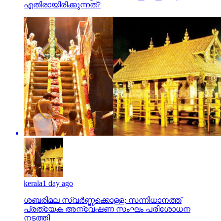
എതിരായിരിക്കുന്നത്?
kerala
1 day ago
ശബരിമല സ്വര്‍ണ്ണക്കൊള്ള; സന്നിധാനത്ത്
പ്രത്യേക അന്വേഷണ സംഘം പരിശോധന
നടത്തി