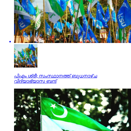
പിഎം ശ്രീ; സംസ്ഥാനത്ത് ബുധനാഴ്ച
വിദ്യാഭ്യാസ ബന്ദ്