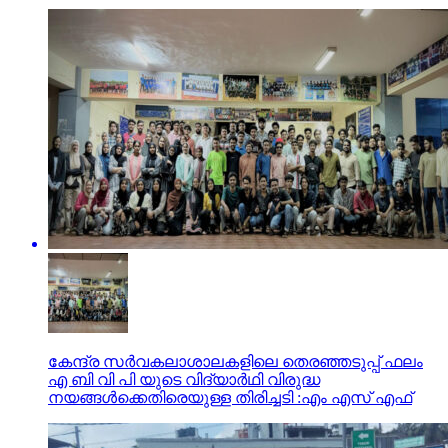
കേന്ദ്ര സർവകലാശാലകളിലെ തെരഞ്ഞടുപ്പ് ഫലം
എ ബി വി പി യുടെ വിദ്യാർഥി വിരുദ്ധ
നയങ്ങൾക്കെതിരെയുള്ള തിരിച്ചടി :എം എസ് എഫ്