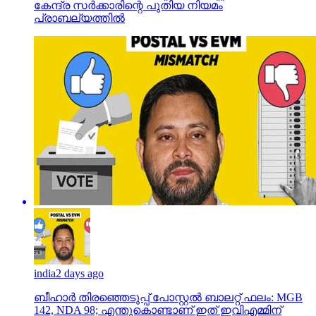
കേന്ദ്ര സര്‍ക്കാരിന്റെ പുതിയ നിയമം
പ്രാബല്യത്തില്‍
india
2 days ago
ബീഹാർ തിരഞ്ഞെടുപ്പ് പോസ്റ്റൽ ബാലറ്റ് ഫലം: MGB
142, NDA 98; എന്തുകൊണ്ടാണ് ഇത് ഇവിഎമ്മിന്