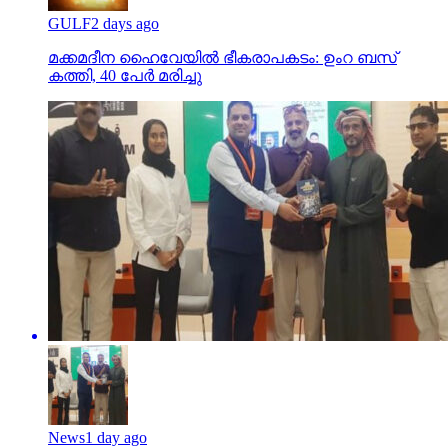
GULF
2 days ago
മക്കമദീന ഹൈവേയില്‍ ഭീകരാപകടം: ഉംറ ബസ്
കത്തി, 40 പേര്‍ മരിച്ചു
News
1 day ago