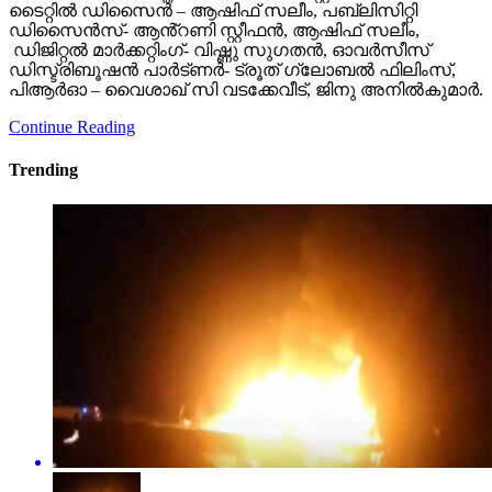
ടൈറ്റിൽ ഡിസൈൻ – ആഷിഫ് സലീം, പബ്ലിസിറ്റി
ഡിസൈൻസ്- ആൻ്റണി സ്റ്റീഫൻ, ആഷിഫ് സലീം,
ഡിജിറ്റൽ മാർക്കറ്റിംഗ്- വിഷ്ണു സുഗതൻ, ഓവർസീസ്
ഡിസ്ട്രിബൂഷൻ പാർട്ണർ- ട്രൂത് ഗ്ലോബൽ ഫിലിംസ്,
പിആർഓ – വൈശാഖ് സി വടക്കേവീട്, ജിനു അനിൽകുമാർ.
Continue Reading
Trending