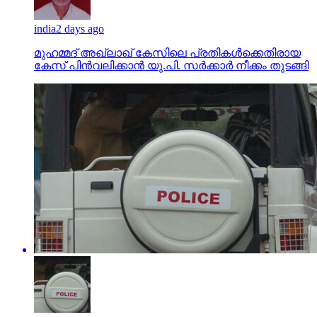
india
2 days ago
മുഹമ്മദ് അഖ്‌ലാഖ് കേസിലെ പ്രതികള്‍ക്കെതിരായ
കേസ് പിന്‍വലിക്കാന്‍ യു.പി. സര്‍ക്കാര്‍ നീക്കം തുടങ്ങി