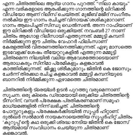
എന്ന ചിത്രത്തിലെ ആദ്യ ഗാനം പുറത്ത്. “നിലാ കായും”
എന്ന വരികളോടെ ആരംഭിക്കുന്ന ഗാനത്തിന്റെ ലിറിക്കൽ
വീഡിയോ ആണ് റിലീസ് ചെയ്തത്. മുജീബ് മജീദ് സംഗീതം
നൽകിയ ഈ ഗാനം രചിച്ചത് വിനായക് ശശികുമാറാണ്.
ഗാനം ആലപിച്ചത് സിന്ധു ഡെൽസൺ. അന്ന റാഫിയാണ്
ഈ ലിറിക്കൽ വീഡിയോ ഒരുക്കിയത്. നവംബർ 27 നാണ്
ചിത്രം ആഗോള റിലീസായി എത്തുന്നത്. മമ്മൂട്ടി കമ്പനി
നിർമ്മിക്കുന്ന ഈ ചിത്രം വേഫറർ ഫിലിംസാണ്
കേരളത്തിൽ വിതരണത്തിനെത്തിക്കുന്നത്. ഏഴു മാസത്തെ
ഇടവേളക്ക് ശേഷം തീയേറ്ററുകളിൽ എത്തുന്ന മമ്മൂട്ടി
ചിത്രമെന്ന നിലയിൽ വലിയ ആവേശത്തോടെയാണ്
ആരാധകരും സിനിമാ പ്രേമികളും കളങ്കാവൽ
കാത്തിരിക്കുന്നത്. ജിഷ്ണു ശ്രീകുമാറും ജിതിൻ കെ ജോസും
ചേർന്ന് തിരക്കഥ രചിച്ച കളങ്കാവൽ മമ്മൂട്ടി കമ്പനിയുടെ
ബാനറിൽ നിർമ്മിക്കുന്ന ഏഴാമത്തെ ചിത്രമാണ്.
ചിത്രത്തിന്റെ ട്രെയ്‌ലർ ഉടൻ പുറത്തു വരുമെന്നാണ്
സൂചന. ഒരു ക്രൈം ഡ്രാമയായി ഒരുക്കിയ ചിത്രത്തിന്റെ
ടീസറിന്, വമ്പൻ പ്രേക്ഷക പ്രതികരണമാണ് സമൂഹ
മാധ്യമങ്ങളിൽ നിന്ന് ലഭിച്ചത്. ചിത്രത്തിന്റെ
പോസ്റ്ററുകളും പ്രേക്ഷകർക്കിടയിൽ സൂപ്പർ ഹിറ്റാണ്.
ദുൽഖർ സൽമാൻ നായകനായെത്തിയ സൂപ്പർഹിറ്റ് ചിത്രം
‘കുറുപ്പ്’ന്റെ കഥ ഒരുക്കി ശ്രദ്ധ നേടിയ ജിതിൻ കെ ജോസ്
ആദ്യമായ് സംവിധാനം ചെയ്യുന്ന ചിത്രമാണ്
കളങ്കാവൽ.