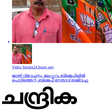
Video Stories
24 hours ago
ജാതി വിവേചനം; മലപ്പുറം ബിജെപിയില്‍
പൊട്ടിത്തെറി, ബിജെപി നേതാവ് രാജിവച്ചു