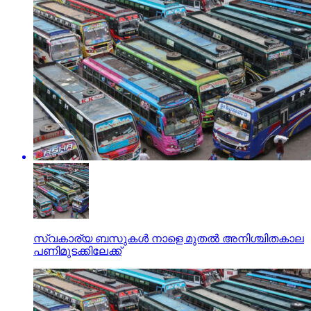
സ്വകാര്യ ബസുകൾ നാളെ മുതൽ അനിശ്ചിതകാല
പണിമുടക്കിലേക്ക്