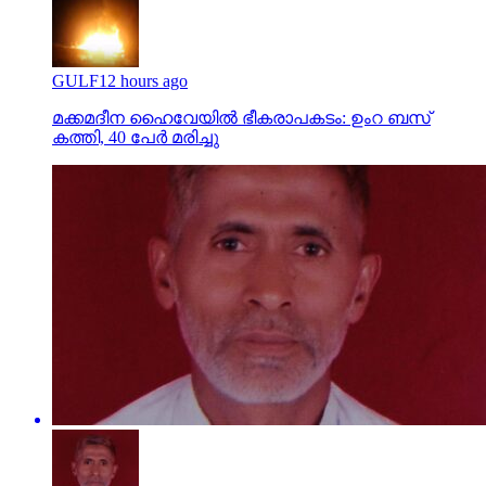
GULF
12 hours ago
മക്കമദീന ഹൈവേയില്‍ ഭീകരാപകടം: ഉംറ ബസ്
കത്തി, 40 പേര്‍ മരിച്ചു