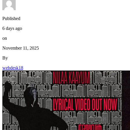
Published
6 days ago
on
November 11, 2025
By
webdesk18