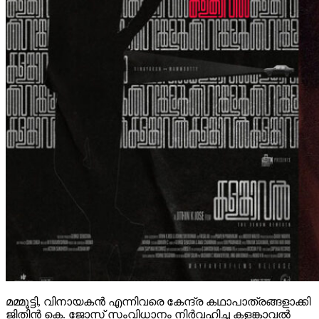
മമ്മൂട്ടി, വിനായകൻ എന്നിവരെ കേന്ദ്ര കഥാപാത്രങ്ങളാക്കി
ജിതിൻ കെ. ജോസ് സംവിധാനം നിർവഹിച്ച കളങ്കാവൽ