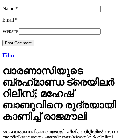
Name
*
Email
*
Website
Film
വാരണാസിയുടെ
ബ്രഹ്‌മാണ്ഡ ട്രെയിലര്‍
റിലീസ്; മഹേഷ്
ബാബുവിനെ രുദ്രയായി
കാണിച്ച് രാജമൗലി
ഹൈദരാബാദിലെ റാമോജി ഫിലിം സിറ്റിയില്‍ നടന്ന
അതിവിശാലമായ ചടങ്ങിലാണ് ട്രെയിലര്‍ റിലീസ്