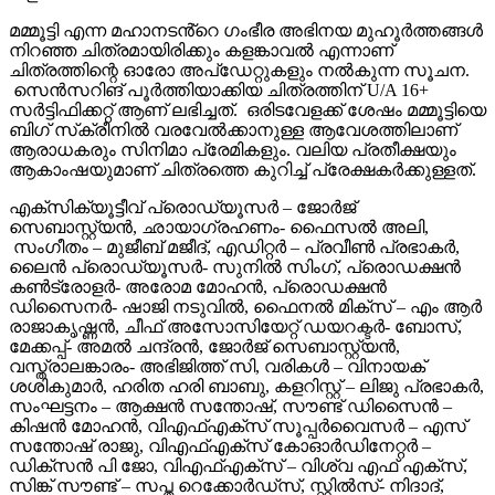
മമ്മൂട്ടി എന്ന മഹാനടൻ്റെ ഗംഭീര അഭിനയ മുഹൂർത്തങ്ങൾ
നിറഞ്ഞ ചിത്രമായിരിക്കും കളങ്കാവൽ എന്നാണ്
ചിത്രത്തിന്റെ ഓരോ അപ്‌ഡേറ്റുകളും നൽകുന്ന സൂചന.
സെൻസറിങ് പൂർത്തിയാക്കിയ ചിത്രത്തിന് U/A 16+
സർട്ടിഫിക്കറ്റ് ആണ് ലഭിച്ചത്. ഒരിടവേളക്ക് ശേഷം മമ്മൂട്ടിയെ
ബിഗ് സ്‌ക്രീനിൽ വരവേൽക്കാനുള്ള ആവേശത്തിലാണ്
ആരാധകരും സിനിമാ പ്രേമികളും. വലിയ പ്രതീക്ഷയും
ആകാംഷയുമാണ് ചിത്രത്തെ കുറിച്ച് പ്രേക്ഷകർക്കുള്ളത്.
എക്സിക്യൂട്ടീവ് പ്രൊഡ്യൂസർ – ജോർജ്
സെബാസ്റ്റ്യൻ, ഛായാഗ്രഹണം- ഫൈസൽ അലി,
സംഗീതം – മുജീബ് മജീദ്, എഡിറ്റർ – പ്രവീൺ പ്രഭാകർ,
ലൈൻ പ്രൊഡ്യൂസർ- സുനിൽ സിംഗ്, പ്രൊഡക്ഷൻ
കൺട്രോളർ- അരോമ മോഹൻ, പ്രൊഡക്ഷൻ
ഡിസൈനർ- ഷാജി നടുവിൽ, ഫൈനൽ മിക്സ് – എം ആർ
രാജാകൃഷ്ണൻ, ചീഫ് അസോസിയേറ്റ് ഡയറക്ടർ- ബോസ്,
മേക്കപ്പ്- അമൽ ചന്ദ്രൻ, ജോർജ് സെബാസ്റ്റ്യൻ,
വസ്ത്രാലങ്കാരം- അഭിജിത്ത് സി, വരികൾ – വിനായക്
ശശികുമാർ, ഹരിത ഹരി ബാബു, കളറിസ്റ്റ് – ലിജു പ്രഭാകർ,
സംഘട്ടനം – ആക്ഷൻ സന്തോഷ്, സൗണ്ട് ഡിസൈൻ –
കിഷൻ മോഹൻ, വിഎഫ്എക്സ് സൂപ്പർവൈസർ – എസ്
സന്തോഷ് രാജു, വിഎഫ്എക്സ് കോഓർഡിനേറ്റർ –
ഡിക്സൻ പി ജോ, വിഎഫ്എക്സ് – വിശ്വ എഫ് എക്സ്,
സിങ്ക് സൗണ്ട് – സപ്ത റെക്കോർഡ്സ്, സ്റ്റിൽസ്- നിദാദ്,