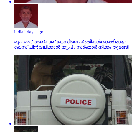
india
2 days ago
മുഹമ്മദ് അഖ്‌ലാഖ് കേസിലെ പ്രതികള്‍ക്കെതിരായ
കേസ് പിന്‍വലിക്കാന്‍ യു.പി. സര്‍ക്കാര്‍ നീക്കം തുടങ്ങി