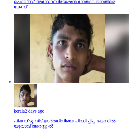
പൊലീസ് അസോസിയേഷന്‍ നേതാവിനെതിരെ
കേസ്
kerala
2 days ago
പ്ലസ് ടു വിദ്യാര്‍ത്ഥിനിയെ പീഡിപ്പിച്ച കേസില്‍
യുവാവ് അറസ്റ്റില്‍