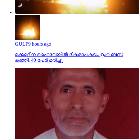
GULF
9 hours ago
മക്കമദീന ഹൈവേയില്‍ ഭീകരാപകടം: ഉംറ ബസ്
കത്തി, 40 പേര്‍ മരിച്ചു