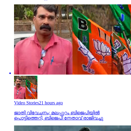
Video Stories
21 hours ago
ജാതി വിവേചനം; മലപ്പുറം ബിജെപിയില്‍
പൊട്ടിത്തെറി, ബിജെപി നേതാവ് രാജിവച്ചു