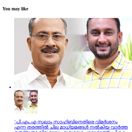
You may like
‘പി.എം.എ സലാം സാഹിബിനെതിരെ വിമർശനം
എന്ന തരത്തിൽ ചില മാധ്യമങ്ങൾ നൽകിയ വാർത്ത