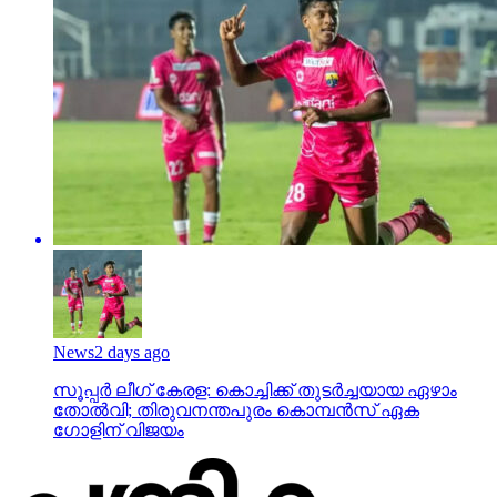
News
2 days ago
സൂപ്പര്‍ ലീഗ് കേരള: കൊച്ചിക്ക് തുടര്‍ച്ചയായ ഏഴാം
തോല്‍വി; തിരുവനന്തപുരം കൊമ്പന്‍സ് ഏക
ഗോളിന് വിജയം