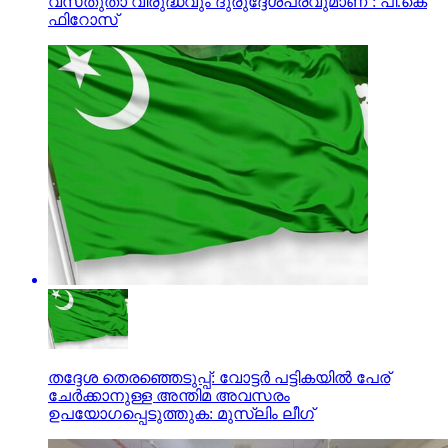
വസ്‌തുതാ വിരുദ്ധവും ദുരുദ്ദേശപരവുമാണ്’: പി.കെ
ഫിറോസ്‌
തദ്ദേശ തെരഞ്ഞെടുപ്പ്: വോട്ടര്‍ പട്ടികയില്‍ പേര്
ചേര്‍ക്കാനുള്ള അന്തിമ അവസരം
ഉപയോഗപ്പെടുത്തുക: മുസ്‌ലിം ലീഗ്‌