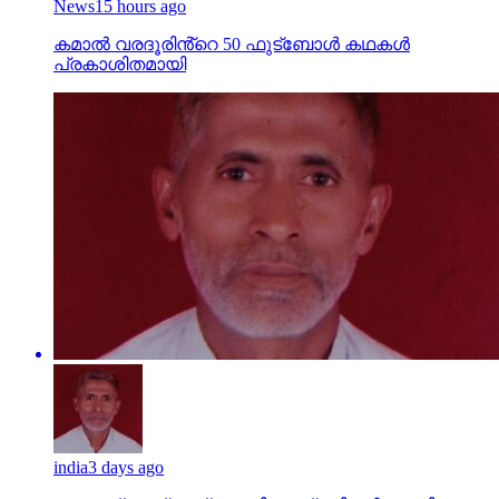
News
15 hours ago
കമാൽ വരദൂരിൻ്റെ 50 ഫുട്ബോൾ കഥകൾ
പ്രകാശിതമായി
india
3 days ago