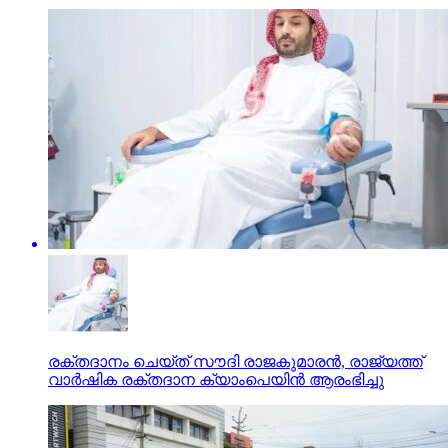
രക്തദാനം ചെയ്ത് സൗദി രാജകുമാരൻ, രാജ്യത്ത്
വാർഷിക രക്തദാന ക്യാംപെയിൻ ആരംഭിച്ചു