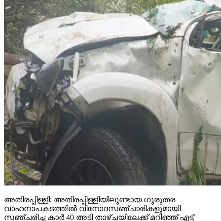
അതിരപ്പിള്ളി: അതിരപ്പിള്ളിയിലുണ്ടായ ഗുരുതര
വാഹനാപകടത്തില്‍ വിനോദസഞ്ചാരികളുമായി
സഞ്ചരിച്ച കാര്‍ 40 അടി താഴ്ചയിലേക്ക് മറിഞ്ഞ് എട്ട്