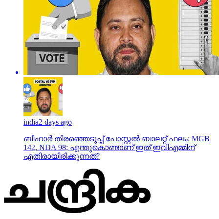
india
2 days ago
ബീഹാർ തിരഞ്ഞെടുപ്പ് പോസ്റ്റൽ ബാലറ്റ് ഫലം: MGB
142, NDA 98; എന്തുകൊണ്ടാണ് ഇത് ഇവിഎമ്മിന്
എതിരായിരിക്കുന്നത്?