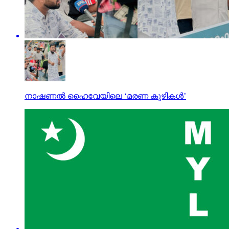
നാഷണല്‍ ഹൈവേയിലെ ‘മരണ കുഴികള്‍’