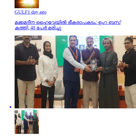
GULF
1 day ago
മക്കമദീന ഹൈവേയില്‍ ഭീകരാപകടം: ഉംറ ബസ്
കത്തി, 40 പേര്‍ മരിച്ചു