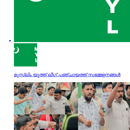
മുസ്‌ലിം യൂത്ത് ലീഗ് പഞ്ചായത്ത്‌ സമ്മേളനങ്ങൾ