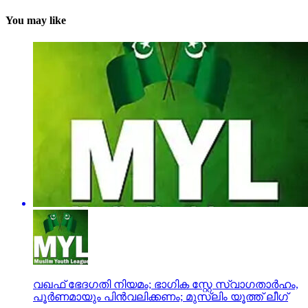
You may like
വഖഫ് ഭേദഗതി നിയമം; ഭാഗിക സ്റ്റേ സ്വാഗതാര്‍ഹം,
പൂര്‍ണമായും പിന്‍വലിക്കണം; മുസ്ലിം യൂത്ത് ലീഗ്