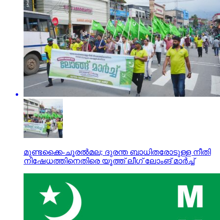
മുണ്ടക്കൈ-ചൂരല്‍മല; ദുരന്ത ബാധിതരോടുള്ള നീതി
നിഷേധത്തിനെതിരെ യൂത്ത് ലീഗ് ലോംങ് മാര്‍ച്ച്