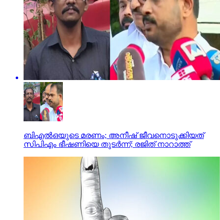
ബിഎല്‍ഒയുടെ മരണം; അനീഷ് ജീവനൊടുക്കിയത്
സിപിഎം ഭീഷണിയെ തുടര്‍ന്ന്; രജിത് നാറാത്ത്