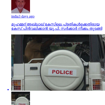
india
3 days ago
മുഹമ്മദ് അഖ്‌ലാഖ് കേസിലെ പ്രതികള്‍ക്കെതിരായ
കേസ് പിന്‍വലിക്കാന്‍ യു.പി. സര്‍ക്കാര്‍ നീക്കം തുടങ്ങി