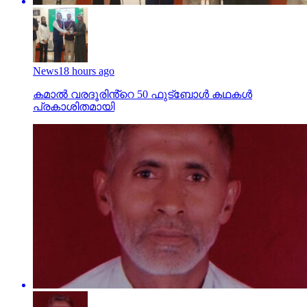
News
18 hours ago
കമാൽ വരദൂരിൻ്റെ 50 ഫുട്ബോൾ കഥകൾ
പ്രകാശിതമായി