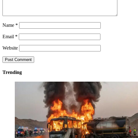
Name
*
Email
*
Website
Trending