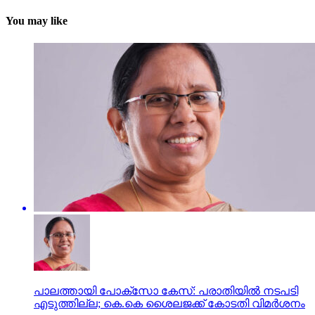
You may like
പാലത്തായി പോക്സോ കേസ്: പരാതിയില്‍ നടപടി
എടുത്തില്ല; കെ.കെ ശൈലജക്ക് കോടതി വിമര്‍ശനം