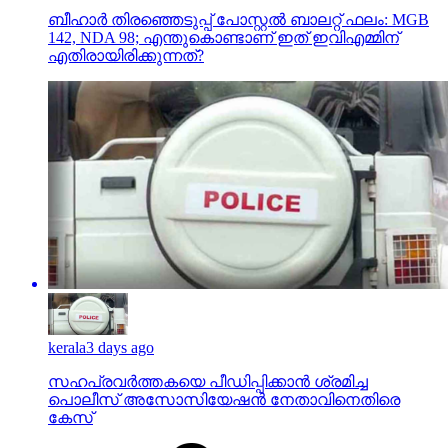
ബീഹാർ തിരഞ്ഞെടുപ്പ് പോസ്റ്റൽ ബാലറ്റ് ഫലം: MGB
142, NDA 98; എന്തുകൊണ്ടാണ് ഇത് ഇവിഎമ്മിന്
എതിരായിരിക്കുന്നത്?
kerala
3 days ago
സഹപ്രവര്‍ത്തകയെ പീഡിപ്പിക്കാന്‍ ശ്രമിച്ച
പൊലീസ് അസോസിയേഷന്‍ നേതാവിനെതിരെ
കേസ്