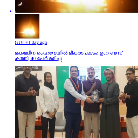
GULF
1 day ago
മക്കമദീന ഹൈവേയില്‍ ഭീകരാപകടം: ഉംറ ബസ്
കത്തി, 40 പേര്‍ മരിച്ചു