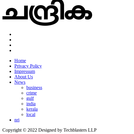
Home
Privacy Policy
Impressum
About Us
News
business
crime
gulf
india
kerala
local
nri
Copyright © 2022 Designed by Techblasters LLP