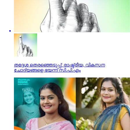
തദ്ദേശ തെരഞ്ഞെടുപ്പ്: രാഷ്ട്രീയ, വികസന
ചോദ്യങ്ങളെ ഭയന്ന് സി.പി.എം