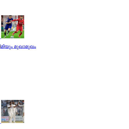
ിമിയും മുഖാമുഖം