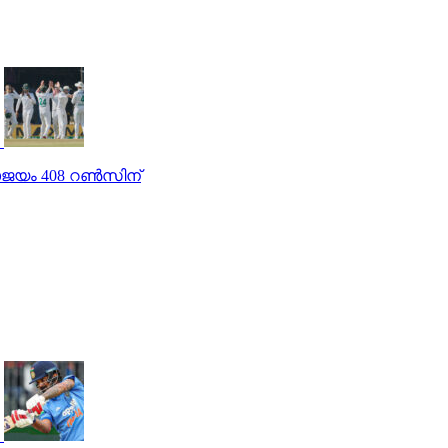
രാജയം 408 റണ്‍സിന്