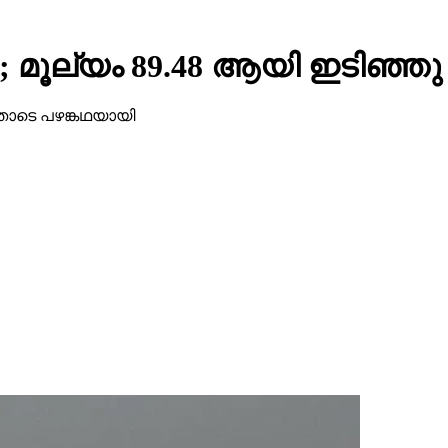
ച്ച; മൂല്യം 89.48 ആയി ഇടിഞ്ഞു
ഇതോടെ പഴങ്കഥയായി