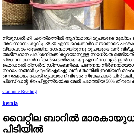
ന്യൂഡല്‍ഹി: ചരിത്രത്തില്‍ ആദ്യമായി രൂപയുടെ മൂല്യം റ
അവസാനം കുറിച്ച 88.80 എന്ന റെക്കോര്‍ഡ് ഇതോടെ പഴങ്
വ്യാപാരം തുടങ്ങിയ ശേഷമായിരുന്നു രൂപയുടെ വന്‍ വീഴ്ച്
അടിസ്ഥാന പലിശനിരക്ക് കുറയാനുള്ള സാധ്യത മങ്ങിയതിനാല
പ്രധാന കറന്‍സികള്‍ക്കെതിരായ യു.എസ് ഡോളര്‍ ഇന്‍ഡക്‌സ
ഫെഡറല്‍ റിസര്‍വ് ഡിസംബറിലെ പണനയ നിര്‍ണയയോഗത്തില്‍
സ്ഥാപനങ്ങള്‍ (എഫ്‌ഐഐ) വന്‍ തോതില്‍ ഇന്ത്യന്‍ ഓഹരികള്
ഒന്നരലക്ഷം കോടി രൂപയാണ് വിദേശ നിക്ഷേപകര്‍ പിന്‍വലിച്
പ്രസിഡന്റ് ട്രംപ് ഇന്ത്യയ്ക്ക മേല്‍ ചുമത്തിയ 50% ത
Continue Reading
kerala
വൈറ്റില ബാറില്‍ മാരകായുധങ
പിടിയില്‍