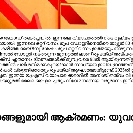
െക്കോഡ് തകര്‍ച്ചയില്‍. ഇന്നലെ വ്യാപാരത്തിനിടെ മൂല്യം 
കഥയായി. ഇന്നലെ ഒറ്റദിവസം രൂപ ഡോളറിനെതിരെ താഴ്ന്നത
ച. കഴിഞ്ഞ മേയ് 8നു ശേഷം രൂപ ഒറ്റദിവസം ഇത്രയും താഴുന്
്‍ ഡോളര്‍ നടത്തുന്ന മുന്നറ്റത്തിലാണ് രൂപയ്ക്ക് അടിപത
് ഏതാനും ദിവസങ്ങള്‍ക്ക് മുമ്പുവരെ 98ല്‍ ആയിരുന്നത് ഇപ
 പലിശനിരക്ക് കുറയ്ക്കാന്‍ സാധ്യത ഇല്ല. ഇന്ത്യന്‍ ഓ
‍ വിറ്റൊഴിഞ്ഞതും രൂപയ്ക്ക് ആഘാതമായിട്ടുണ്ട്. 2025ല്‍ 
ചത്. ഇന്ത്യ-യുഎസ് വ്യാപാര ക്കരാറില്‍ അനിശ്ചിതത്വം വി 
ീരുവ കയറ്റുമതി മേഖലയെ ഉലച്ചതും വിദേശനാണയ വരുമാനം ഇട
്ങളുമായി ആക്രമണം: യുവതി ഉള