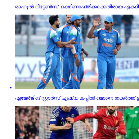
രാഹുൽ റിട്ടേൺസ്; ദക്ഷിണാഫ്രിക്കക്കെതിരായ ഏകദ
എമേര്‍ജിങ് സ്റ്റാര്‍സ് ഏഷ്യ കപ്പില്‍ ഒമാനെ തകര്‍ത്ത് 