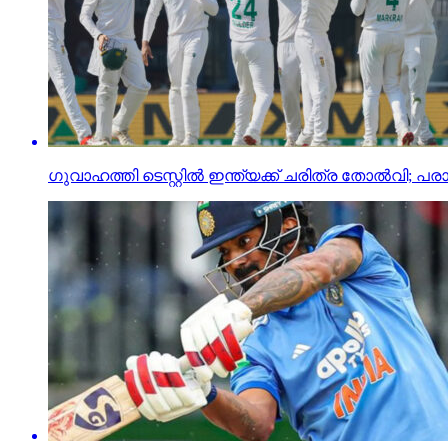
ഗുവാഹത്തി ടെസ്റ്റില്‍ ഇന്ത്യക്ക് ചരിത്ര തോല്‍വി; പ