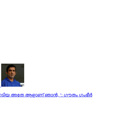
 നേടിയ അതേ ആളാണ് ഞാന്‍, ‘: ഗൗതം ഗംഭീര്‍