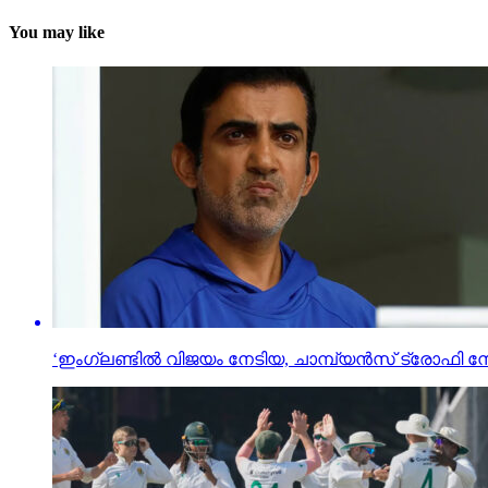
You may like
‘ഇംഗ്ലണ്ടില്‍ വിജയം നേടിയ, ചാമ്പ്യന്‍സ് ട്രോഫി