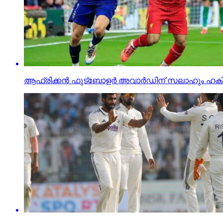
ആഫ്രിക്കന്‍ ഫുട്‌ബോളര്‍ അവാര്‍ഡിന് സലാഹും ഹക