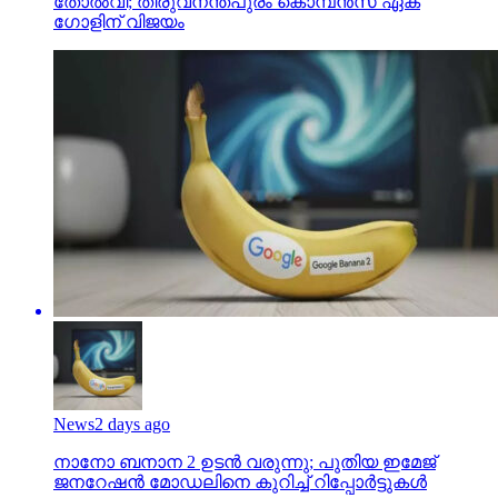
തോല്‍വി; തിരുവനന്തപുരം കൊമ്പന്‍സ് ഏക
ഗോളിന് വിജയം
News
2 days ago
നാനോ ബനാന 2 ഉടന്‍ വരുന്നു; പുതിയ ഇമേജ്
ജനറേഷന്‍ മോഡലിനെ കുറിച്ച് റിപ്പോര്‍ട്ടുകള്‍