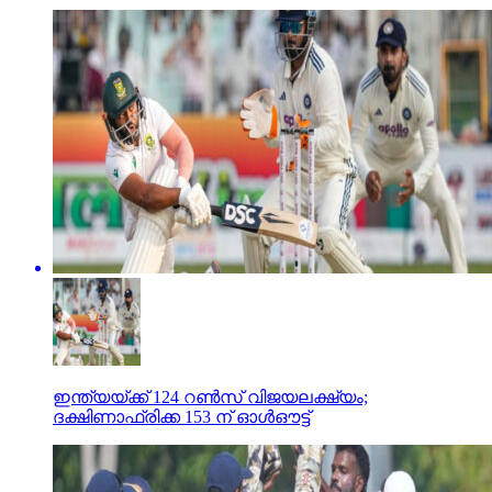
ഇന്ത്യയ്ക്ക് 124 റണ്‍സ് വിജയലക്ഷ്യം;
ദക്ഷിണാഫ്രിക്ക 153 ന് ഓള്‍ഔട്ട്