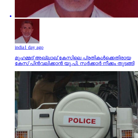
india
1 day ago
മുഹമ്മദ് അഖ്‌ലാഖ് കേസിലെ പ്രതികള്‍ക്കെതിരായ
കേസ് പിന്‍വലിക്കാന്‍ യു.പി. സര്‍ക്കാര്‍ നീക്കം തുടങ്ങി