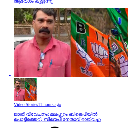
ആവേശം കൂട്ടുന്നു
Video Stories
11 hours ago
ജാതി വിവേചനം; മലപ്പുറം ബിജെപിയില്‍
പൊട്ടിത്തെറി, ബിജെപി നേതാവ് രാജിവച്ചു