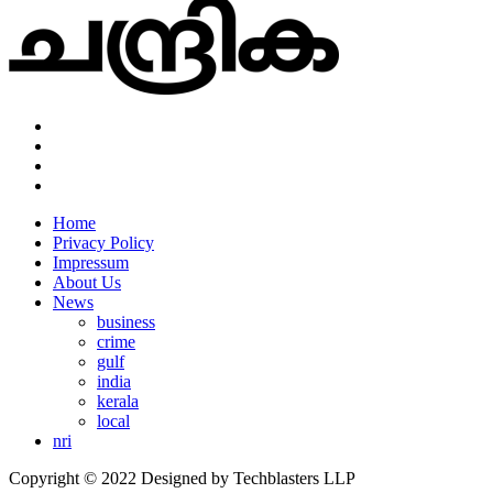
Home
Privacy Policy
Impressum
About Us
News
business
crime
gulf
india
kerala
local
nri
Copyright © 2022 Designed by Techblasters LLP