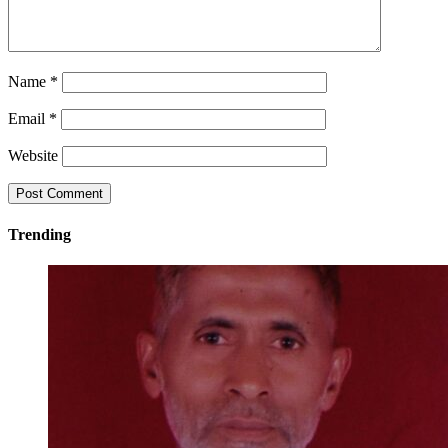
Name
*
Email
*
Website
Trending