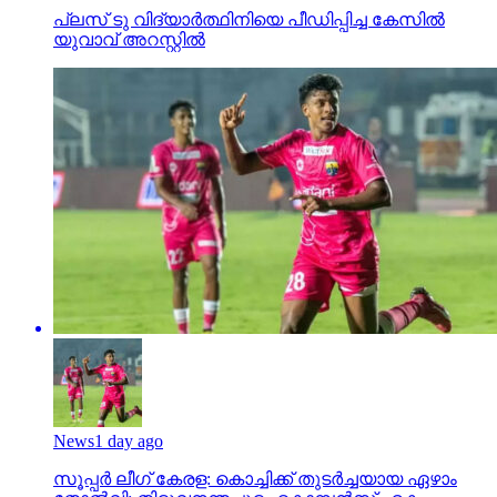
പ്ലസ് ടു വിദ്യാര്‍ത്ഥിനിയെ പീഡിപ്പിച്ച കേസില്‍
യുവാവ് അറസ്റ്റില്‍
News
1 day ago
സൂപ്പര്‍ ലീഗ് കേരള: കൊച്ചിക്ക് തുടര്‍ച്ചയായ ഏഴാം