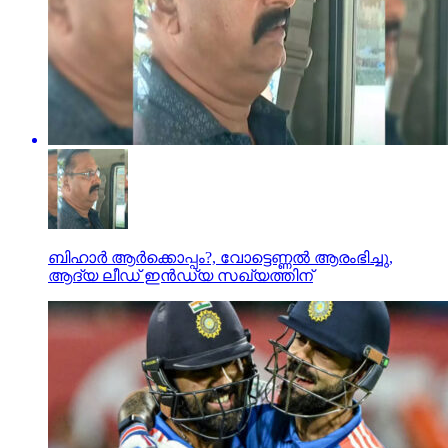
ബിഹാര്‍ ആര്‍ക്കൊപ്പം?, വോട്ടെണ്ണല്‍ ആരംഭിച്ചു,
ആദ്യ ലീഡ് ഇന്‍ഡ്യ സഖ്യത്തിന്