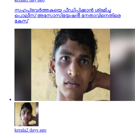
സഹപ്രവര്‍ത്തകയെ പീഡിപ്പിക്കാന്‍ ശ്രമിച്ച
പൊലീസ് അസോസിയേഷന്‍ നേതാവിനെതിരെ
കേസ്
kerala
2 days ago