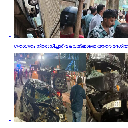
ഗതാഗതം നിരോധിച്ചത് വകവയ്ക്കാതെ യാത്ര ദേശീയപാത അ