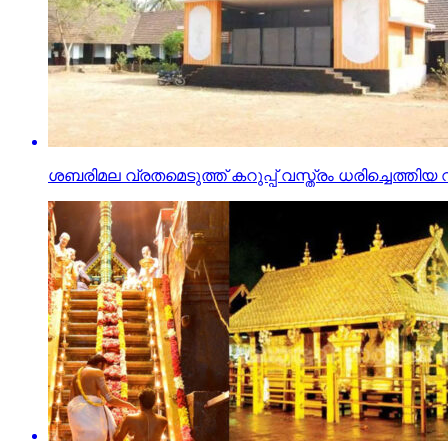
ശബരിമല വ്രതമെടുത്ത് കറുപ്പ് വസ്ത്രം ധരിച്ചെത്തിയ 