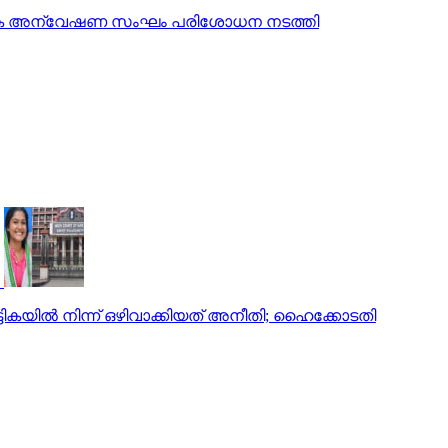
ത്യേക അന്വേഷണ സംഘം പരിശോധന നടത്തി
്ടികയില്‍ നിന്ന് ഒഴിവാക്കിയത് അനീതി; ഹൈക്കോടതി