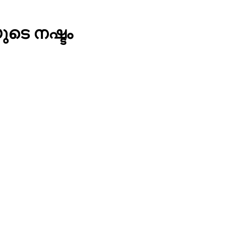
ുടെ നഷ്ടം