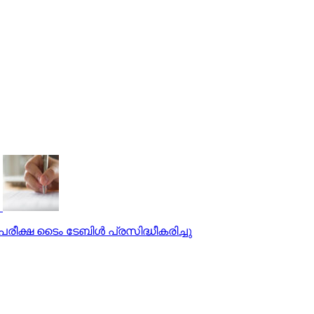
പരീക്ഷ ടൈം ടേബിള്‍ പ്രസിദ്ധീകരിച്ചു