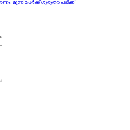
ണം, മൂന്ന് പേര്‍ക്ക് ഗുരുതര പരിക്ക്
*