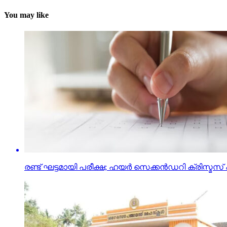
You may like
രണ്ട് ഘട്ടമായി പരീക്ഷ; ഹയര്‍ സെക്കന്‍ഡറി ക്രിസ്മസ് 