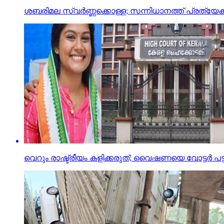
ശബരിമല സ്വര്‍ണ്ണക്കൊള്ള; സന്നിധാനത്ത് പ്ര
വെറും രാഷ്ട്രീയം കളിക്കരുത്; വൈഷണയെ വോട്ടര്‍ പട