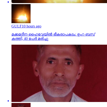
GULF
10 hours ago
മക്കമദീന ഹൈവേയില്‍ ഭീകരാപകടം: ഉംറ ബസ്
കത്തി, 40 പേര്‍ മരിച്ചു