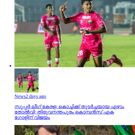
News
2 days ago
സൂപ്പര്‍ ലീഗ് കേരള: കൊച്ചിക്ക് തുടര്‍ച്ചയായ ഏഴാം
തോല്‍വി; തിരുവനന്തപുരം കൊമ്പന്‍സ് ഏക
ഗോളിന് വിജയം