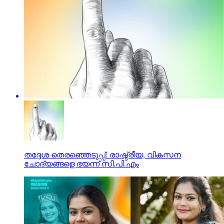
തദ്ദേശ തെരഞ്ഞെടുപ്പ്: രാഷ്ട്രീയ, വികസന
ചോദ്യങ്ങളെ ഭയന്ന് സി.പി.എം