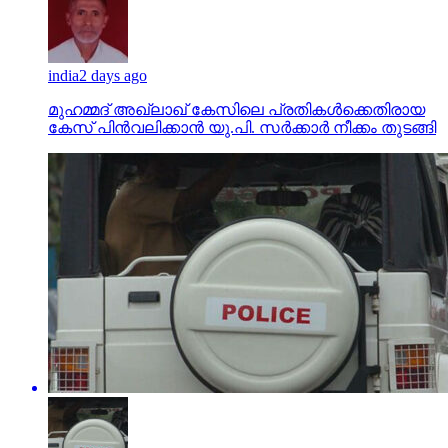
india
2 days ago
മുഹമ്മദ് അഖ്‌ലാഖ് കേസിലെ പ്രതികള്‍ക്കെതിരായ
കേസ് പിന്‍വലിക്കാന്‍ യു.പി. സര്‍ക്കാര്‍ നീക്കം തുടങ്ങി