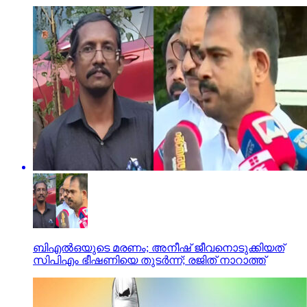
ബിഎല്‍ഒയുടെ മരണം; അനീഷ് ജീവനൊടുക്കിയത്
സിപിഎം ഭീഷണിയെ തുടര്‍ന്ന്; രജിത് നാറാത്ത്