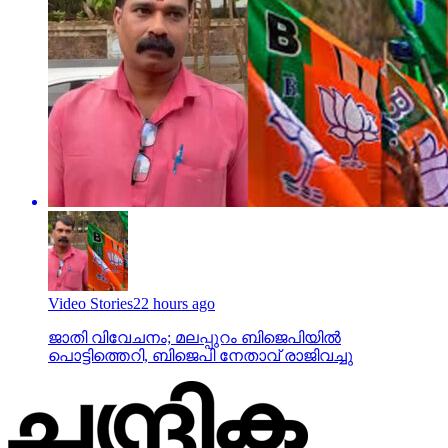
Video Stories
22 hours ago
ജാതി വിവേചനം; മലപ്പുറം ബിജെപിയില്‍
പൊട്ടിത്തെറി, ബിജെപി നേതാവ് രാജിവച്ചു