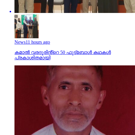
News
11 hours ago
കമാൽ വരദൂരിൻ്റെ 50 ഫുട്ബോൾ കഥകൾ
പ്രകാശിതമായി