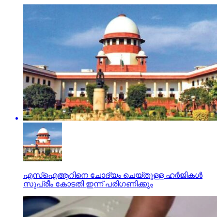
എസ്‌ഐആറിനെ ചോദ്യം ചെയ്തുള്ള ഹര്‍ജികള്‍
സുപ്രീം കോടതി ഇന്ന് പരിഗണിക്കും