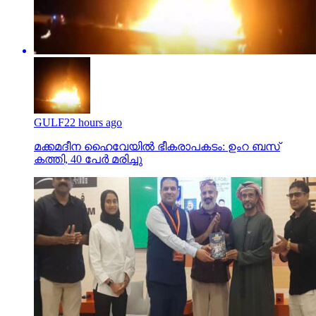
GULF
22 hours ago
മക്കമദീന ഹൈവേയില്‍ ഭീകരാപകടം: ഉംറ ബസ്
കത്തി, 40 പേര്‍ മരിച്ചു