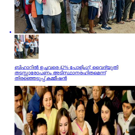
ബിഹാറില്‍ ഉച്ചവരെ 42% പോളിംഗ്; വൈദ്യുതി
തടസ്സാരോപണം അടിസ്ഥാനരഹിതമെന്ന്
തിരഞ്ഞെടുപ്പ് കമ്മീഷന്‍