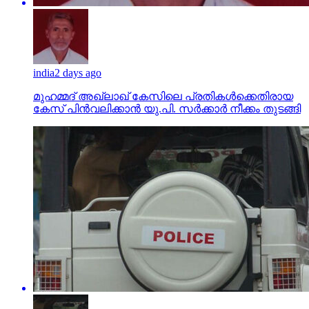
india
2 days ago
മുഹമ്മദ് അഖ്‌ലാഖ് കേസിലെ പ്രതികള്‍ക്കെതിരായ
കേസ് പിന്‍വലിക്കാന്‍ യു.പി. സര്‍ക്കാര്‍ നീക്കം തുടങ്ങി