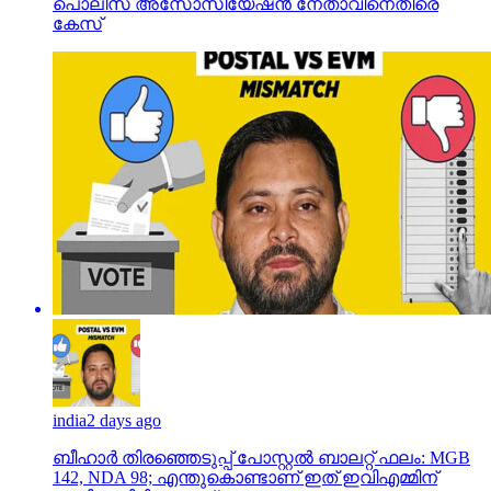
പൊലീസ് അസോസിയേഷന്‍ നേതാവിനെതിരെ
കേസ്
india
2 days ago
ബീഹാർ തിരഞ്ഞെടുപ്പ് പോസ്റ്റൽ ബാലറ്റ് ഫലം: MGB
142, NDA 98; എന്തുകൊണ്ടാണ് ഇത് ഇവിഎമ്മിന്