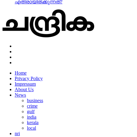
എതിരായിരിക്കുന്നത്?
Home
Privacy Policy
Impressum
About Us
News
business
crime
gulf
india
kerala
local
nri