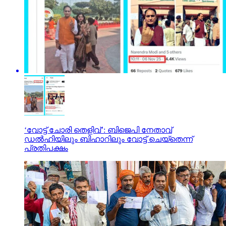
‘വോട്ട് ചോരി തെളിവ്’: ബിജെപി നേതാവ്
ഡല്‍ഹിയിലും ബിഹാറിലും വോട്ട് ചെയ്‌തെന്ന്
പ്രതിപക്ഷം