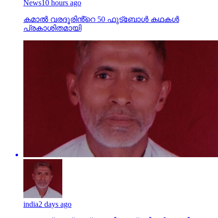
News
10 hours ago
കമാൽ വരദൂരിൻ്റെ 50 ഫുട്ബോൾ കഥകൾ
പ്രകാശിതമായി
india
2 days ago