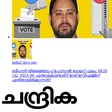
india
2 days ago
ബീഹാർ തിരഞ്ഞെടുപ്പ് പോസ്റ്റൽ ബാലറ്റ് ഫലം: MGB
142, NDA 98; എന്തുകൊണ്ടാണ് ഇത് ഇവിഎമ്മിന്
എതിരായിരിക്കുന്നത്?