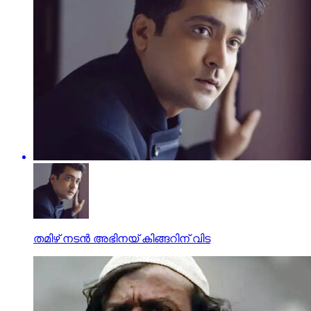
തമിഴ്‌ നടന്‍ അഭിനയ് കിങ്ങറിന് വിട