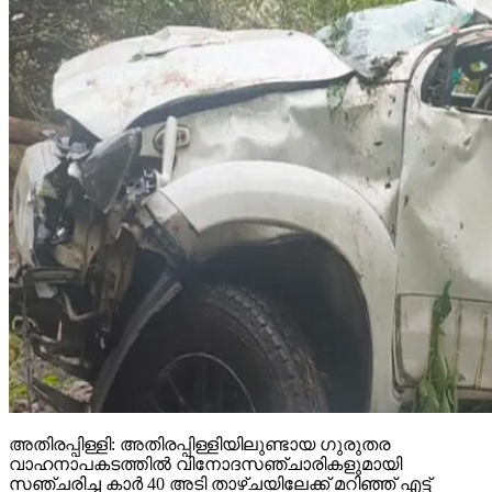
അതിരപ്പിള്ളി: അതിരപ്പിള്ളിയിലുണ്ടായ ഗുരുതര
വാഹനാപകടത്തില്‍ വിനോദസഞ്ചാരികളുമായി
സഞ്ചരിച്ച കാര്‍ 40 അടി താഴ്ചയിലേക്ക് മറിഞ്ഞ് എട്ട്