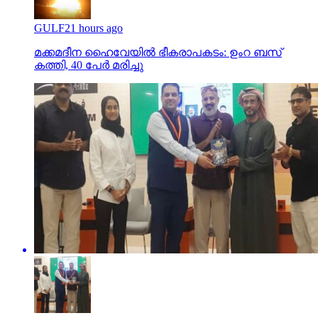
GULF
21 hours ago
മക്കമദീന ഹൈവേയില്‍ ഭീകരാപകടം: ഉംറ ബസ്
കത്തി, 40 പേര്‍ മരിച്ചു