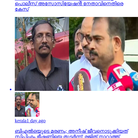
പൊലീസ് അസോസിയേഷന്‍ നേതാവിനെതിരെ
കേസ്
kerala
1 day ago
ബിഎല്‍ഒയുടെ മരണം; അനീഷ് ജീവനൊടുക്കിയത്
സിപിഎം ഭീഷണിയെ തുടര്‍ന്ന്; രജിത് നാറാത്ത്