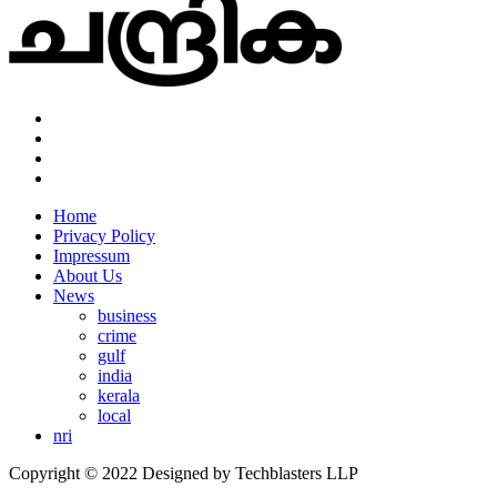
Home
Privacy Policy
Impressum
About Us
News
business
crime
gulf
india
kerala
local
nri
Copyright © 2022 Designed by Techblasters LLP