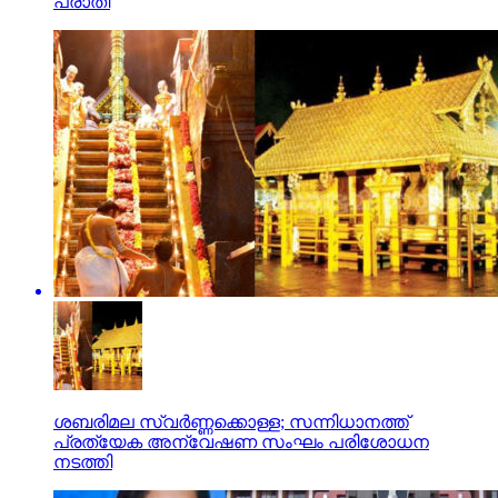
പരാതി
ശബരിമല സ്വര്‍ണ്ണക്കൊള്ള; സന്നിധാനത്ത്
പ്രത്യേക അന്വേഷണ സംഘം പരിശോധന
നടത്തി