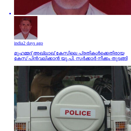
india
2 days ago
മുഹമ്മദ് അഖ്‌ലാഖ് കേസിലെ പ്രതികള്‍ക്കെതിരായ
കേസ് പിന്‍വലിക്കാന്‍ യു.പി. സര്‍ക്കാര്‍ നീക്കം തുടങ്ങി