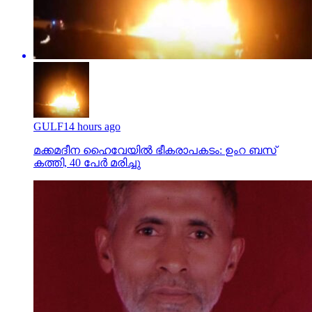
GULF
14 hours ago
മക്കമദീന ഹൈവേയില്‍ ഭീകരാപകടം: ഉംറ ബസ്
കത്തി, 40 പേര്‍ മരിച്ചു