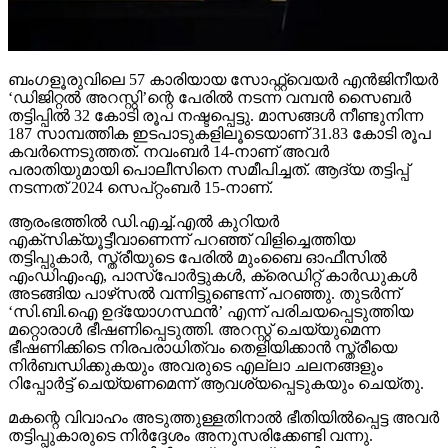
ബംഗളൂരുവിലെ 57 കാരിയായ സോഫ്റ്റ്വെയര്‍ എന്‍ജിനീയര്‍
‘ഡിജിറ്റല്‍ അറസ്റ്റി’ന്റെ പേരില്‍ നടന്ന വമ്പന്‍ സൈബര്‍
തട്ടിപ്പില്‍ 32 കോടി രൂപ നഷ്ടപ്പെട്ടു. മാസങ്ങള്‍ നീണ്ടുനിന്ന
187 സാമ്പത്തിക ഇടപാടുകളിലൂടെയാണ് 31.83 കോടി രൂപ
കവര്‍ന്നെടുത്തത്. നവംബര്‍ 14-നാണ് അവര്‍
പരാതിയുമായി പൊലീസിനെ സമീപിച്ചത്. ആദ്യ തട്ടിപ്പ്
നടന്നത് 2024 സെപ്റ്റംബര്‍ 15-നാണ്.
ആരംഭത്തില്‍ ഡി.എച്ച്.എല്‍ കുറിയര്‍
എക്‌സിക്യൂട്ടീവാണെന്ന് പറഞ്ഞ് വിളിച്ചെത്തിയ
തട്ടിപ്പുകാര്‍, സ്ത്രീയുടെ പേരില്‍ മുംബൈ ഓഫീസില്‍
എംഡിഎംഎ, പാസ്പോര്‍ട്ടുകള്‍, ക്രെഡിറ്റ് കാര്‍ഡുകള്‍
അടങ്ങിയ പാഴ്‌സല്‍ വന്നിട്ടുണ്ടെന്ന് പറഞ്ഞു. തുടര്‍ന്ന്
‘സി.ബി.ഐ ഉദ്യോഗസ്ഥന്‍’ എന്ന് പരിചയപ്പെടുത്തിയ
മറ്റൊരാള്‍ ഭീഷണിപ്പെടുത്തി. അറസ്റ്റ് ചെയ്യുമെന്ന
ഭീഷണിക്കിടെ നിരപരാധിത്വം തെളിയിക്കാന്‍ സ്ത്രീയെ
നിര്‍ബന്ധിക്കുകയും അവരുടെ എല്ലാ ചലനങ്ങളും
റിപ്പോര്‍ട്ട് ചെയ്യണമെന്ന് ആവശ്യപ്പെടുകയും ചെയ്തു.
മകന്റെ വിവാഹം അടുത്തുള്ളതിനാല്‍ ഭീതിയില്‍പ്പെട്ട അവര്‍
തട്ടിപ്പുകാരുടെ നിര്‍ദ്ദേശം അനുസരിക്കേണ്ടി വന്നു.