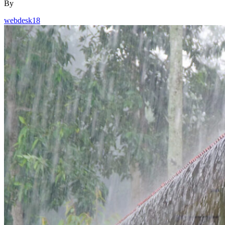
By
webdesk18