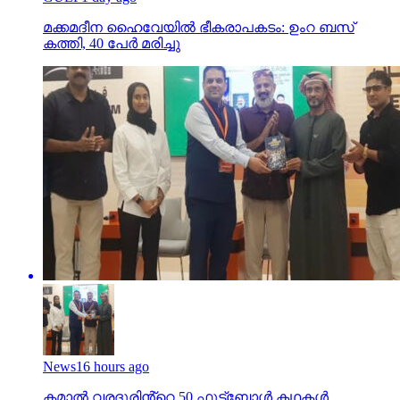
മക്കമദീന ഹൈവേയില്‍ ഭീകരാപകടം: ഉംറ ബസ്
കത്തി, 40 പേര്‍ മരിച്ചു
News
16 hours ago
കമാൽ വരദൂരിൻ്റെ 50 ഫുട്ബോൾ കഥകൾ