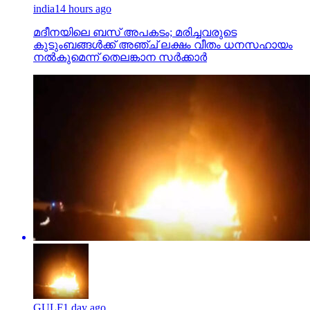
india
14 hours ago
മദീനയിലെ ബസ് അപകടം; മരിച്ചവരുടെ
കുടുംബങ്ങള്‍ക്ക് അഞ്ച് ലക്ഷം വീതം ധനസഹായം
നല്‍കുമെന്ന് തെലങ്കാന സര്‍ക്കാര്‍
GULF
1 day ago