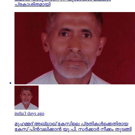
പ്രകാശിതമായി
india
3 days ago
മുഹമ്മദ് അഖ്‌ലാഖ് കേസിലെ പ്രതികള്‍ക്കെതിരായ
കേസ് പിന്‍വലിക്കാന്‍ യു.പി. സര്‍ക്കാര്‍ നീക്കം തുടങ്ങി