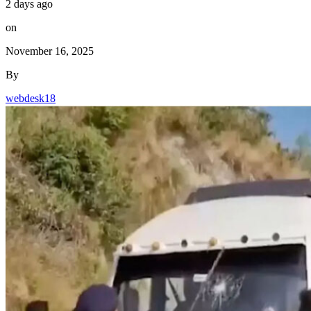
2 days ago
on
November 16, 2025
By
webdesk18