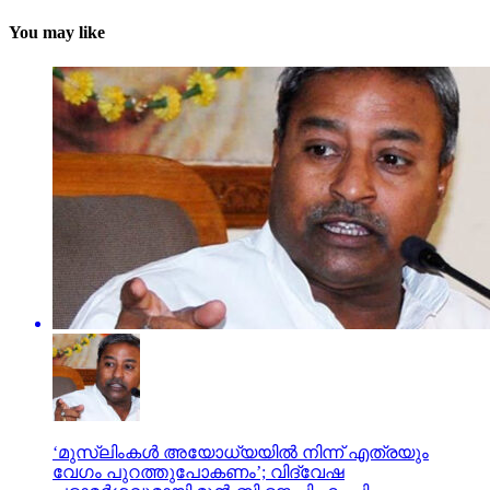
You may like
‘മുസ്‌ലിംകള്‍ അയോധ്യയില്‍ നിന്ന് എത്രയും
വേഗം പുറത്തുപോകണം’; വിദ്വേഷ