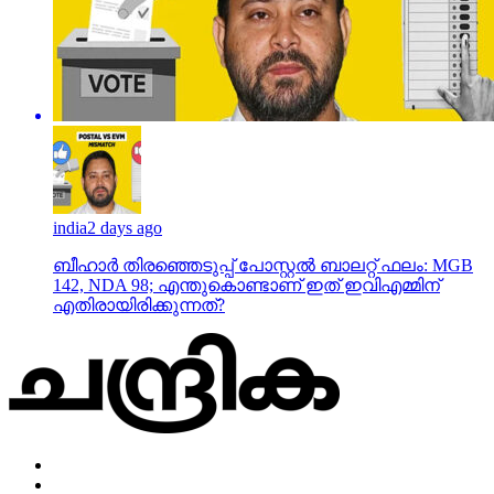
india
2 days ago
ബീഹാർ തിരഞ്ഞെടുപ്പ് പോസ്റ്റൽ ബാലറ്റ് ഫലം: MGB
142, NDA 98; എന്തുകൊണ്ടാണ് ഇത് ഇവിഎമ്മിന്
എതിരായിരിക്കുന്നത്?