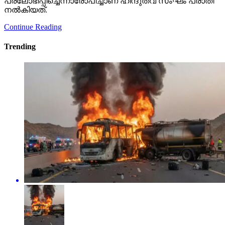
പ്രലോഭിപ്പിച്ചെന്നാരോപിച്ചാണ് ഹിന്ദുത്വ സംഘം പരാതി
നല്‍കിയത്.
Continue Reading
Trending