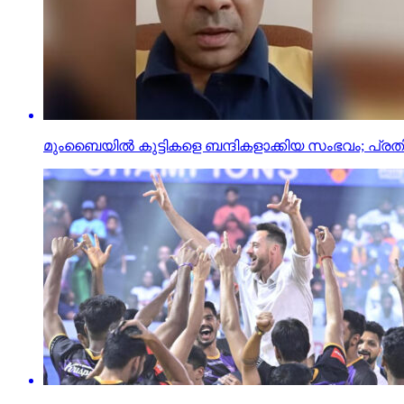
മുംബൈയില്‍ കുട്ടികളെ ബന്ദികളാക്കിയ സംഭവം; പ്രത