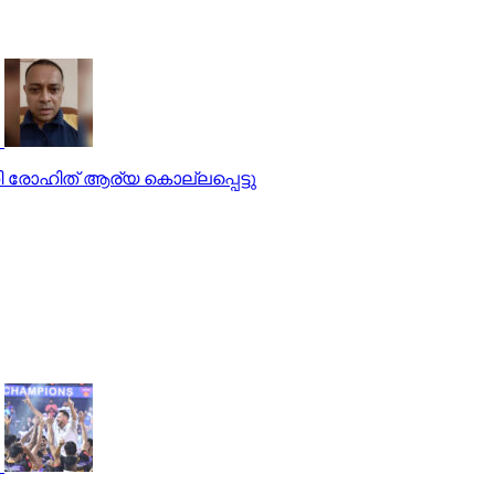
ി രോഹിത് ആര്യ കൊല്ലപ്പെട്ടു