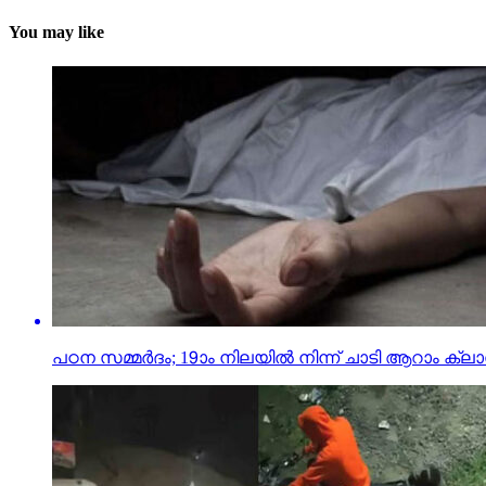
You may like
പഠന സമ്മര്‍ദം; 19ാം നിലയില്‍ നിന്ന് ചാടി ആറാം ക