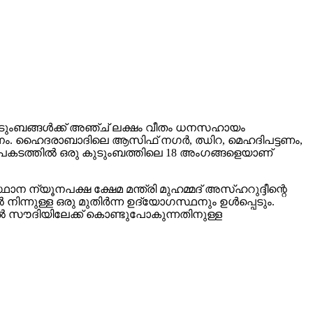
കുടുംബങ്ങള്‍ക്ക് അഞ്ച് ലക്ഷം വീതം ധനസഹായം
തീരുമാനം. ഹൈദരാബാദിലെ ആസിഫ് നഗര്‍, ഝിറ, മെഹദിപട്ടണം,
. അപകടത്തില്‍ ഒരു കുടുംബത്തിലെ 18 അംഗങ്ങളെയാണ്
ന ന്യൂനപക്ഷ ക്ഷേമ മന്ത്രി മുഹമ്മദ് അസ്ഹറുദ്ദീന്റെ
ന്നുള്ള ഒരു മുതിര്‍ന്ന ഉദ്യോഗസ്ഥനും ഉള്‍പ്പെടും.
ില്‍ സൗദിയിലേക്ക് കൊണ്ടുപോകുന്നതിനുള്ള