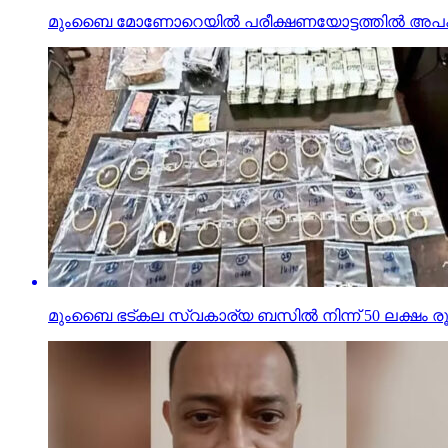
മുംബൈ മോണോറെയില്‍ പരീക്ഷണയോട്ടത്തില്‍ അപകടം; മൂ
മുംബൈ ഭട്കല സ്വകാര്യ ബസില്‍ നിന്ന് 50 ലക്ഷം ര