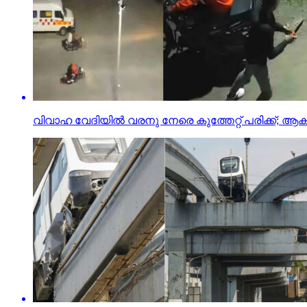
വിവാഹ വേദിയില്‍ വരനു നേരെ കുത്തേറ്റ് പരിക്ക്; ആക്രമ