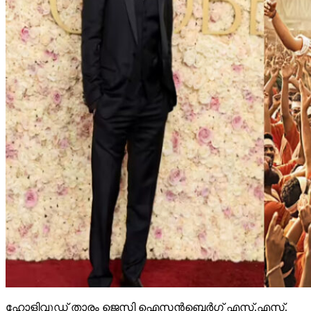
ഹോളിവുഡ് താരം ജെസി ഐസന്‍ബെര്‍ഗ് എസ്.എസ്.