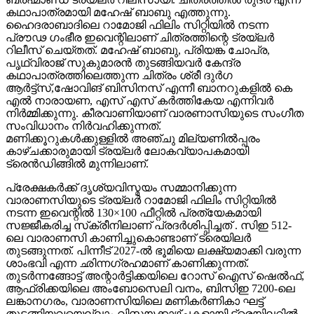
കഥാപാത്രമായി മഹേഷ് ബാബു എത്തുന്നു.
ഹൈദരാബാദിലെ റാമോജി ഫിലിം സിറ്റിയിൽ നടന്ന
പ്രൗഢ ഗംഭീര ഇവെന്റിലാണ് ചിത്രത്തിന്റെ ട്രയ്ലർ
റിലീസ് ചെയ്തത്. മഹേഷ് ബാബു, പ്രിയങ്ക ചോപ്ര,
പൃഥ്വിരാജ് സുകുമാരൻ തുടങ്ങിയവർ കേന്ദ്ര
കഥാപാത്രത്തിലെത്തുന്ന ചിത്രം ശ്രീ ദുർഗ
ആർട്ട്സ്,ഷോവിങ് ബിസിനസ് എന്നീ ബാനറുകളിൽ കെ
എൽ നാരായണ, എസ് എസ് കർത്തികേയ എന്നിവർ
നിർമ്മിക്കുന്നു. കീരവാണിയാണ് വാരണാസിയുടെ സംഗീത
സംവിധാനം നിർവഹിക്കുന്നത്.
മണിക്കൂറുകൾക്കുള്ളിൽ അഞ്ചു മില്യണിൽപ്പരം
കാഴ്ചക്കാരുമായി ട്രയ്ലർ ലോകവ്യാപകമായി
ട്രെൻഡിങ്ങിൽ മുന്നിലാണ്.
പ്രേക്ഷകർക്ക് ദൃശ്യവിസ്മയം സമ്മാനിക്കുന്ന
വാരാണസിയുടെ ട്രയ്ലർ റാമോജി ഫിലിം സിറ്റിയിൽ
നടന്ന ഇവെന്റിൽ 130×100 ഫീറ്റിൽ പ്രത്യേകമായി
സജ്ജീകരിച്ച സ്‌ക്രീനിലാണ് പ്രദർശിപ്പിച്ചത് . സിഇ 512-
ലെ വാരാണസി കാണിച്ചുകൊണ്ടാണ് ട്രെയിലര്‍
തുടങ്ങുന്നത്. പിന്നീട് 2027-ല്‍ ഭൂമിയെ ലക്ഷ്യമാക്കി വരുന്ന
ശാംഭവി എന്ന ഛിന്നഗ്രഹമാണ് കാണിക്കുന്നത്.
തുടര്‍ന്നങ്ങോട്ട് അന്റാര്‍ട്ടിക്കയിലെ റോസ് ഐസ് ഷെല്‍ഫ്,
ആഫ്രിക്കയിലെ അംബോസെലി വനം, ബിസിഇ 7200-ലെ
ലങ്കാനഗരം, വാരാണസിയിലെ മണികര്‍ണികാ ഘട്ട്
തുടങ്ങിയവയെല്ലാം വിസ്മയക്കാഴ്ചകളായി ട്രെയിലറില്‍