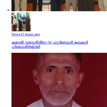
News
15 hours ago
കമാൽ വരദൂരിൻ്റെ 50 ഫുട്ബോൾ കഥകൾ
പ്രകാശിതമായി