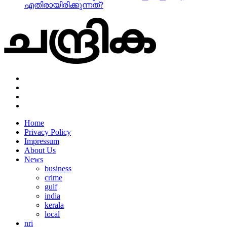
എതിരായിരിക്കുന്നത്?
Home
Privacy Policy
Impressum
About Us
News
business
crime
gulf
india
kerala
local
nri