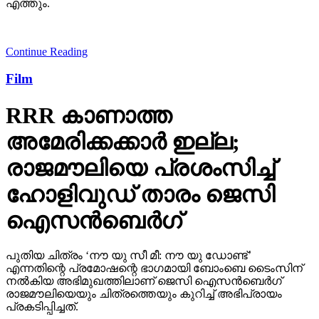
എത്തും.
Continue Reading
Film
RRR കാണാത്ത
അമേരിക്കക്കാര്‍ ഇല്ല;
രാജമൗലിയെ പ്രശംസിച്ച്
ഹോളിവുഡ് താരം ജെസി
ഐസന്‍ബെര്‍ഗ്
പുതിയ ചിത്രം ‘നൗ യു സീ മീ: നൗ യു ഡോണ്ട്’
എന്നതിന്റെ പ്രമോഷന്റെ ഭാഗമായി ബോംബെ ടൈംസിന്
നല്‍കിയ അഭിമുഖത്തിലാണ് ജെസി ഐസന്‍ബെര്‍ഗ്
രാജമൗലിയെയും ചിത്രത്തെയും കുറിച്ച് അഭിപ്രായം
പ്രകടിപ്പിച്ചത്.