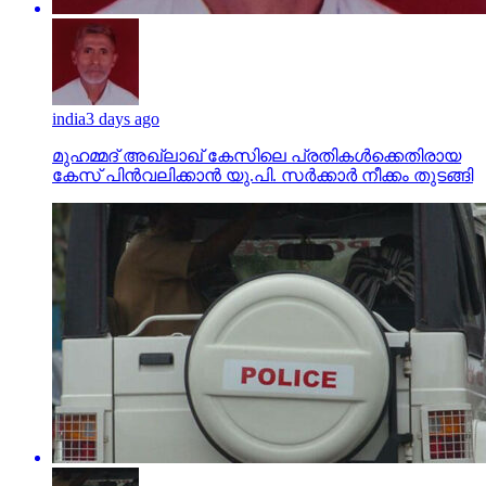
india
3 days ago
മുഹമ്മദ് അഖ്‌ലാഖ് കേസിലെ പ്രതികള്‍ക്കെതിരായ
കേസ് പിന്‍വലിക്കാന്‍ യു.പി. സര്‍ക്കാര്‍ നീക്കം തുടങ്ങി