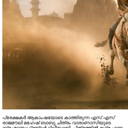
പ്രേക്ഷകർ ആകാംഷയോടെ കാത്തിരുന്ന എസ് എസ്
രാജമൗലി മഹേഷ് ബാബു ചിത്രം വാരാണാസിയുടെ
ബ്രഹ്മാണ്ഡ ട്രയ്ലർ റിലീസായി. ചിത്രത്തിൽ രുദ്ര എന്ന