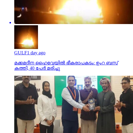
GULF
1 day ago
മക്കമദീന ഹൈവേയില്‍ ഭീകരാപകടം: ഉംറ ബസ്
കത്തി, 40 പേര്‍ മരിച്ചു