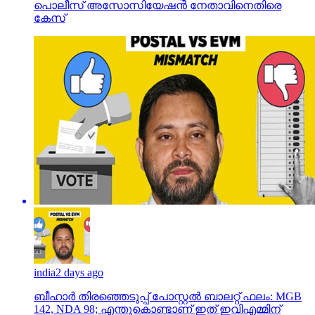
പൊലീസ് അസോസിയേഷന്‍ നേതാവിനെതിരെ
കേസ്
india
2 days ago
ബീഹാർ തിരഞ്ഞെടുപ്പ് പോസ്റ്റൽ ബാലറ്റ് ഫലം: MGB
142, NDA 98; എന്തുകൊണ്ടാണ് ഇത് ഇവിഎമ്മിന്