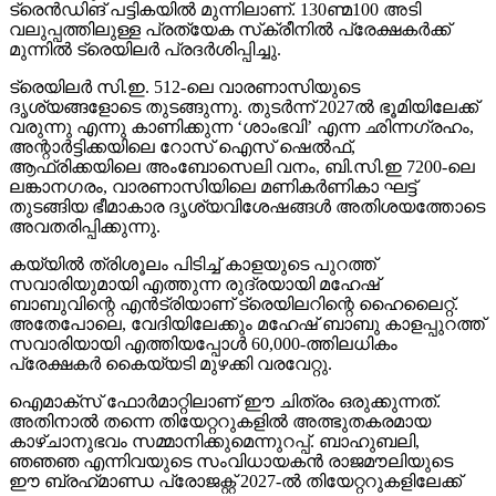
ട്രെന്‍ഡിങ് പട്ടികയില്‍ മുന്നിലാണ്. 130ണ്മ100 അടി
വലുപ്പത്തിലുള്ള പ്രത്യേക സ്‌ക്രീനില്‍ പ്രേക്ഷകര്‍ക്ക്
മുന്നില്‍ ട്രെയിലര്‍ പ്രദര്‍ശിപ്പിച്ചു.
ട്രെയിലര്‍ സി.ഇ. 512-ലെ വാരണാസിയുടെ
ദൃശ്യങ്ങളോടെ തുടങ്ങുന്നു. തുടര്‍ന്ന് 2027ല്‍ ഭൂമിയിലേക്ക്
വരുന്നു എന്നു കാണിക്കുന്ന ‘ശാംഭവി’ എന്ന ഛിന്നഗ്രഹം,
അന്റാര്‍ട്ടിക്കയിലെ റോസ് ഐസ് ഷെല്‍ഫ്,
ആഫ്രിക്കയിലെ അംബോസെലി വനം, ബി.സി.ഇ 7200-ലെ
ലങ്കാനഗരം, വാരണാസിയിലെ മണികര്‍ണികാ ഘട്ട്
തുടങ്ങിയ ഭീമാകാര ദൃശ്യവിശേഷങ്ങള്‍ അതിശയത്തോടെ
അവതരിപ്പിക്കുന്നു.
കയ്യില്‍ ത്രിശൂലം പിടിച്ച് കാളയുടെ പുറത്ത്
സവാരിയുമായി എത്തുന്ന രുദ്രയായി മഹേഷ്
ബാബുവിന്റെ എന്‍ട്രിയാണ് ട്രെയിലറിന്റെ ഹൈലൈറ്റ്.
അതേപോലെ, വേദിയിലേക്കും മഹേഷ് ബാബു കാളപ്പുറത്ത്
സവാരിയായി എത്തിയപ്പോള്‍ 60,000-ത്തിലധികം
പ്രേക്ഷകര്‍ കൈയ്യടി മുഴക്കി വരവേറ്റു.
ഐമാക്‌സ് ഫോര്‍മാറ്റിലാണ് ഈ ചിത്രം ഒരുക്കുന്നത്.
അതിനാല്‍ തന്നെ തിയേറ്ററുകളില്‍ അത്ഭുതകരമായ
കാഴ്ചാനുഭവം സമ്മാനിക്കുമെന്നുറപ്പ്. ബാഹുബലി,
ഞഞഞ എന്നിവയുടെ സംവിധായകന്‍ രാജമൗലിയുടെ
ഈ ബ്രഹ്‌മാണ്ഡ പ്രോജക്റ്റ് 2027-ല്‍ തിയേറ്ററുകളിലേക്ക്