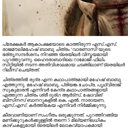
പ്രേക്ഷകര്‍ ആകാംക്ഷയോടെ കാത്തിരുന്ന എസ്.എസ്.
രാജമൗലിമഹേഷ് ബാബു ചിത്രം ‘വാരണാസി’യുടെ
ഭര്തൃസന്ദര്‍ശനം നിറഞ്ഞ ട്രെയിലര്‍ വിസ്മയമായി
പുറത്തുവന്നു. ഹൈദരാബാദിലെ റാമോജി ഫിലിം
സിറ്റിയില്‍ നടന്ന അതിവിശാലമായ ചടങ്ങിലാണ് ട്രെയിലര്‍
റിലീസ് ചെയ്തത്.
ചിത്രത്തില്‍ രുദ്ര എന്ന കഥാപാത്രമായി മഹേഷ് ബാബു
എത്തുന്നു. മഹേഷ് ബാബു, പ്രിയങ്ക ചോപ്ര, പൃഥ്വിരാജ്
സുകുമാരന്‍ എന്നിവര്‍ കേന്ദ്ര കഥാപാത്രങ്ങളായി
എത്തുന്ന ചിത്രം ശ്രീ ദുര്ഗ ആര്‍ട്‌സ്, ഷോവിങ്
ബിസിനസ് ബാനറുകളില്‍ കെ. എല്‍. നാരായണ,
എസ്.എസ്. കര്‍ത്തികേയ എന്നിവര്‍ നിര്‍മ്മിക്കുന്നു.
കീരവാണിയാണ് സംഗീതം ഒരുക്കുന്നത്. പുറത്തിറങ്ങിയ
മണിക്കൂറുകള്‍ക്കുള്ളില്‍ തന്നെ 5 മില്യണിലധികം
കാഴ്ചകളുമായി ട്രെയിലര്‍ ലോകവ്യാപകമായി