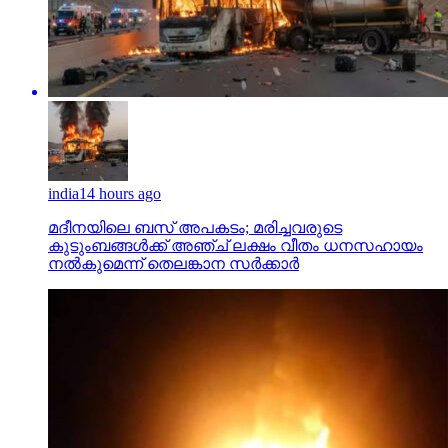
india
14 hours ago
മദീനയിലെ ബസ് അപകടം; മരിച്ചവരുടെ
കുടുംബങ്ങള്‍ക്ക് അഞ്ച് ലക്ഷം വീതം ധനസഹായം
നല്‍കുമെന്ന് തെലങ്കാന സര്‍ക്കാര്‍