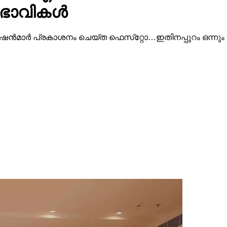
ുഭാവികൾ
ഷന്‍മാര്‍ പ്രകാശനം ചെയ്ത ഫെസ്‌റ്റോ…ഇതിനപ്പുറം ഒന്നും പ