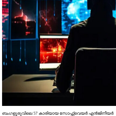
ബംഗളൂരുവിലെ 57 കാരിയായ സോഫ്റ്റ്വെയര്‍ എന്‍ജിനീയര്‍