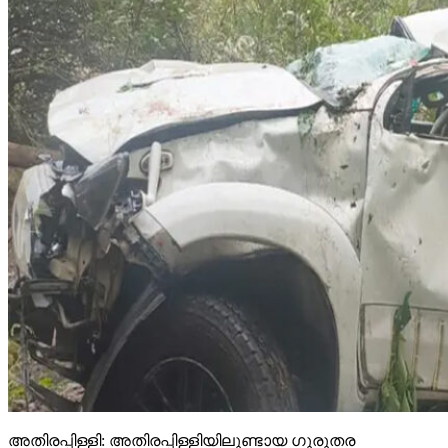
അതിരപ്പിള്ളി: അതിരപ്പിള്ളിയിലുണ്ടായ ഗുരുതര