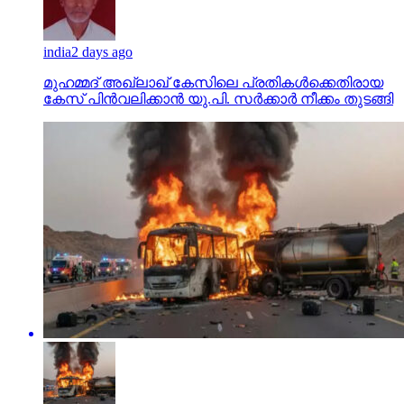
india
2 days ago
മുഹമ്മദ് അഖ്‌ലാഖ് കേസിലെ പ്രതികള്‍ക്കെതിരായ
കേസ് പിന്‍വലിക്കാന്‍ യു.പി. സര്‍ക്കാര്‍ നീക്കം തുടങ്ങി