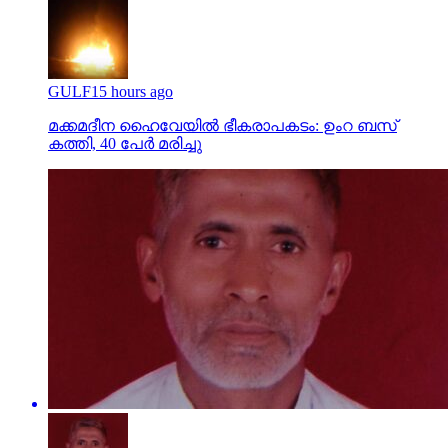
GULF
15 hours ago
മക്കമദീന ഹൈവേയില്‍ ഭീകരാപകടം: ഉംറ ബസ്
കത്തി, 40 പേര്‍ മരിച്ചു