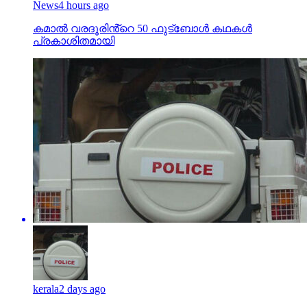
News
4 hours ago
കമാൽ വരദൂരിൻ്റെ 50 ഫുട്ബോൾ കഥകൾ
പ്രകാശിതമായി
kerala
2 days ago