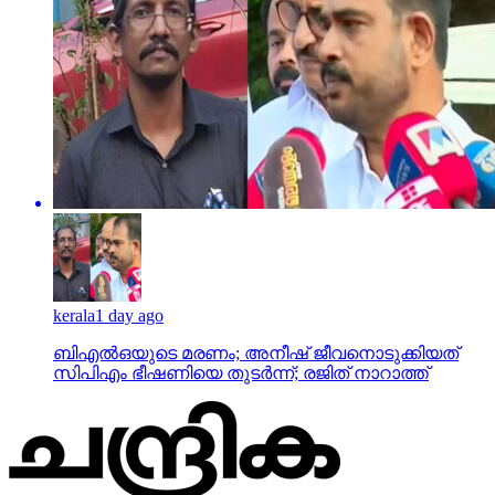
kerala
1 day ago
ബിഎല്‍ഒയുടെ മരണം; അനീഷ് ജീവനൊടുക്കിയത്
സിപിഎം ഭീഷണിയെ തുടര്‍ന്ന്; രജിത് നാറാത്ത്