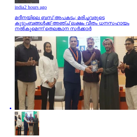
india
2 hours ago
മദീനയിലെ ബസ് അപകടം; മരിച്ചവരുടെ
കുടുംബങ്ങള്‍ക്ക് അഞ്ച് ലക്ഷം വീതം ധനസഹായം
നല്‍കുമെന്ന് തെലങ്കാന സര്‍ക്കാര്‍