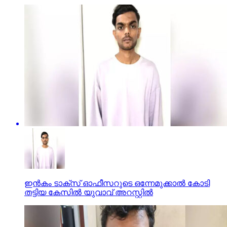
ഇന്‍കം ടാക്സ് ഓഫീസറുടെ ഒന്നേമുക്കാല്‍ കോടി
തട്ടിയ കേസില്‍ യുവാവ് അറസ്റ്റില്‍