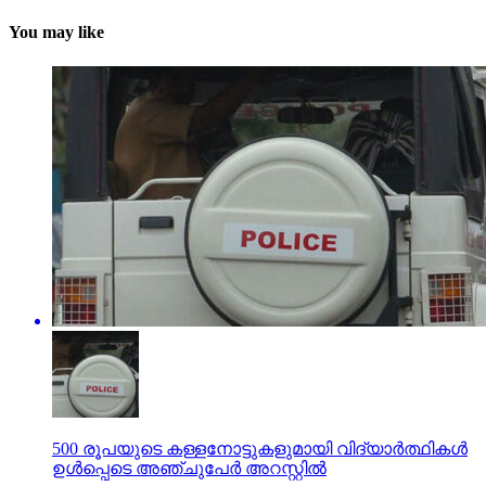
You may like
500 രൂപയുടെ കള്ളനോട്ടുകളുമായി വിദ്യാര്‍ത്ഥികള്‍
ഉള്‍പ്പെടെ അഞ്ചുപേര്‍ അറസ്റ്റില്‍