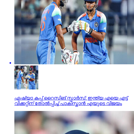
ഏഷ്യാ കപ്പ് റൈസിങ് സ്റ്റാര്‍സ്: ഇന്ത്യ എയെ എട്ട്
വിക്കറ്റിന് തോല്‍പ്പിച്ച് പാകിസ്താന്‍ എയുടെ വിജയം