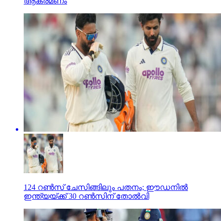
ആക്രമണം
124 റണ്‍സ് ചേസിങ്ങിലും പതനം; ഈഡനില്‍
ഇന്ത്യയ്ക്ക് 30 റണ്‍സിന് തോല്‍വി