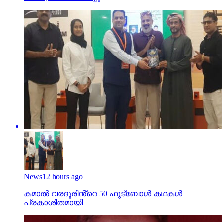
News
12 hours ago
കമാൽ വരദൂരിൻ്റെ 50 ഫുട്ബോൾ കഥകൾ
പ്രകാശിതമായി