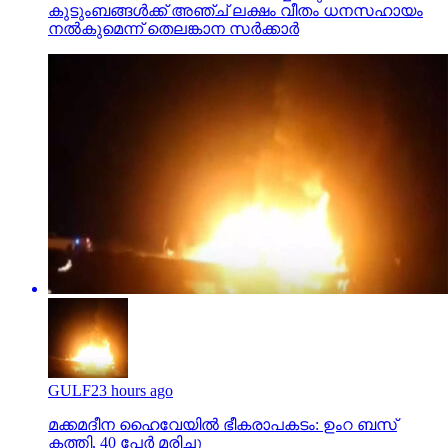
കുടുംബങ്ങള്‍ക്ക് അഞ്ച് ലക്ഷം വീതം ധനസഹായം
നല്‍കുമെന്ന് തെലങ്കാന സര്‍ക്കാര്‍
GULF
23 hours ago
മക്കമദീന ഹൈവേയില്‍ ഭീകരാപകടം: ഉംറ ബസ്
കത്തി, 40 പേര്‍ മരിച്ചു