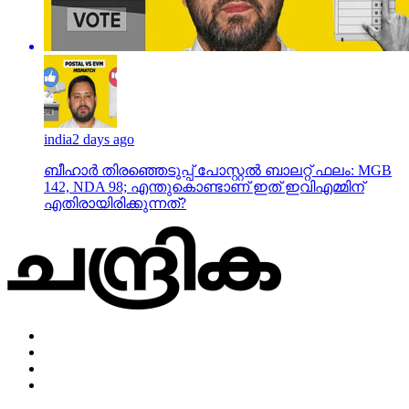
india
2 days ago
ബീഹാർ തിരഞ്ഞെടുപ്പ് പോസ്റ്റൽ ബാലറ്റ് ഫലം: MGB
142, NDA 98; എന്തുകൊണ്ടാണ് ഇത് ഇവിഎമ്മിന്
എതിരായിരിക്കുന്നത്?