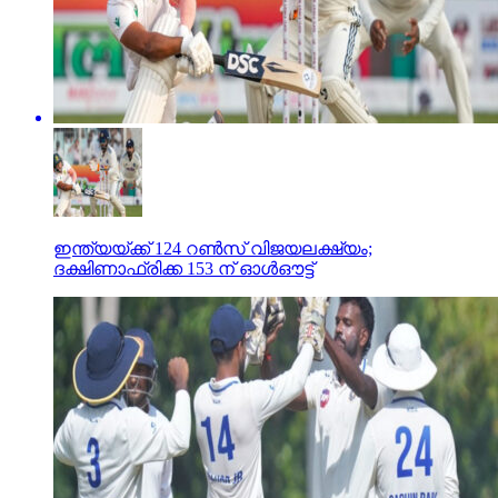
ഇന്ത്യയ്ക്ക് 124 റണ്‍സ് വിജയലക്ഷ്യം;
ദക്ഷിണാഫ്രിക്ക 153 ന് ഓള്‍ഔട്ട്