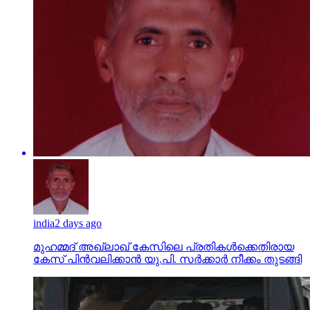
india
2 days ago
മുഹമ്മദ് അഖ്‌ലാഖ് കേസിലെ പ്രതികള്‍ക്കെതിരായ
കേസ് പിന്‍വലിക്കാന്‍ യു.പി. സര്‍ക്കാര്‍ നീക്കം തുടങ്ങി