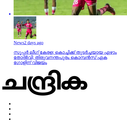
News
2 days ago
സൂപ്പര്‍ ലീഗ് കേരള: കൊച്ചിക്ക് തുടര്‍ച്ചയായ ഏഴാം
തോല്‍വി; തിരുവനന്തപുരം കൊമ്പന്‍സ് ഏക
ഗോളിന് വിജയം