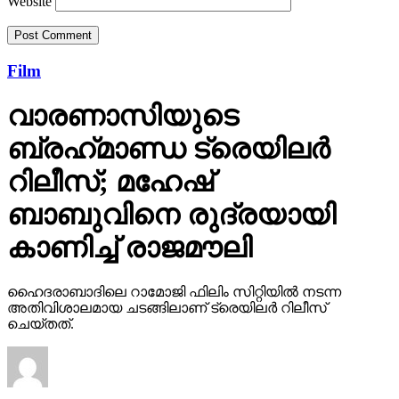
Website
Film
വാരണാസിയുടെ
ബ്രഹ്‌മാണ്ഡ ട്രെയിലര്‍
റിലീസ്; മഹേഷ്
ബാബുവിനെ രുദ്രയായി
കാണിച്ച് രാജമൗലി
ഹൈദരാബാദിലെ റാമോജി ഫിലിം സിറ്റിയില്‍ നടന്ന
അതിവിശാലമായ ചടങ്ങിലാണ് ട്രെയിലര്‍ റിലീസ്
ചെയ്തത്.