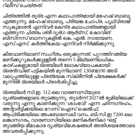
റിലീസ് ചെയ്തത്.
ചിത്രത്തില്‍ രുദ്ര എന്ന കഥാപാത്രമായി മഹേഷ് ബാബു
എത്തുന്നു. മഹേഷ് ബാബു, പ്രിയങ്ക ചോപ്ര, പൃഥ്വിരാജ്
സുകുമാരന്‍ എന്നിവര്‍ കേന്ദ്ര കഥാപാത്രങ്ങളായി
എത്തുന്ന ചിത്രം ശ്രീ ദുര്ഗ ആര്‍ട്‌സ്, ഷോവിങ്
ബിസിനസ് ബാനറുകളില്‍ കെ. എല്‍. നാരായണ,
എസ്.എസ്. കര്‍ത്തികേയ എന്നിവര്‍ നിര്‍മ്മിക്കുന്നു.
കീരവാണിയാണ് സംഗീതം ഒരുക്കുന്നത്. പുറത്തിറങ്ങിയ
മണിക്കൂറുകള്‍ക്കുള്ളില്‍ തന്നെ 5 മില്യണിലധികം
കാഴ്ചകളുമായി ട്രെയിലര്‍ ലോകവ്യാപകമായി
ട്രെന്‍ഡിങ് പട്ടികയില്‍ മുന്നിലാണ്. 130ണ്മ100 അടി
വലുപ്പത്തിലുള്ള പ്രത്യേക സ്‌ക്രീനില്‍ പ്രേക്ഷകര്‍ക്ക്
മുന്നില്‍ ട്രെയിലര്‍ പ്രദര്‍ശിപ്പിച്ചു.
ട്രെയിലര്‍ സി.ഇ. 512-ലെ വാരണാസിയുടെ
ദൃശ്യങ്ങളോടെ തുടങ്ങുന്നു. തുടര്‍ന്ന് 2027ല്‍ ഭൂമിയിലേക്ക്
വരുന്നു എന്നു കാണിക്കുന്ന ‘ശാംഭവി’ എന്ന ഛിന്നഗ്രഹം,
അന്റാര്‍ട്ടിക്കയിലെ റോസ് ഐസ് ഷെല്‍ഫ്,
ആഫ്രിക്കയിലെ അംബോസെലി വനം, ബി.സി.ഇ 7200-ലെ
ലങ്കാനഗരം, വാരണാസിയിലെ മണികര്‍ണികാ ഘട്ട്
തുടങ്ങിയ ഭീമാകാര ദൃശ്യവിശേഷങ്ങള്‍ അതിശയത്തോടെ
അവതരിപ്പിക്കുന്നു.