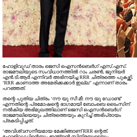
ഹോളിവുഡ് താരം ജെസി ഐസന്‍ബെര്‍ഗ് എസ്.എസ്.
രാജമൗലിയുടെ സംവിധാനത്തില്‍ റാം ചരണ്‍, ജൂനിയര്‍
എന്‍.ടി.ആര്‍ എന്നിവര്‍ അഭിനയിച്ച RRR ചിത്രത്തെ പുകഴ്ത്തി.
‘RRR കാണാത്ത അമേരിക്കക്കാര്‍ ഇല്ല” എന്നാണ് താരം
പറഞ്ഞത്.
തന്റെ പുതിയ ചിത്രം ‘നൗ യു സീ മീ: നൗ യു ഡോണ്ട്’
എന്നതിന്റെ പ്രമോഷന്റെ ഭാഗമായി ബോംബെ ടൈംസിന്
നല്‍കിയ അഭിമുഖത്തിലാണ് ജെസി ഐസന്‍ബെര്‍ഗ്
രാജമൗലിയെയും ചിത്രത്തെയും കുറിച്ച് അഭിപ്രായം
പ്രകടിപ്പിച്ചത്.
‘അവിശ്വസനീയമായ മേക്കിങ്ങാണ് RRR ന്റെത്.
ഹോളിവുഡിന്റെയും ഇന്ത്യന്‍ സിനിമയുടെയും