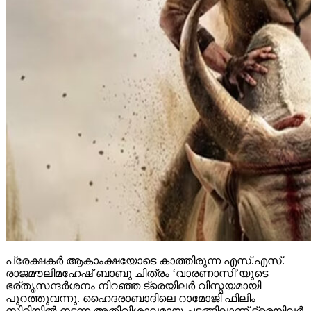
പ്രേക്ഷകര്‍ ആകാംക്ഷയോടെ കാത്തിരുന്ന എസ്.എസ്.
രാജമൗലിമഹേഷ് ബാബു ചിത്രം ‘വാരണാസി’യുടെ
ഭര്തൃസന്ദര്‍ശനം നിറഞ്ഞ ട്രെയിലര്‍ വിസ്മയമായി
പുറത്തുവന്നു. ഹൈദരാബാദിലെ റാമോജി ഫിലിം
സിറ്റിയില്‍ നടന്ന അതിവിശാലമായ ചടങ്ങിലാണ് ട്രെയിലര്‍