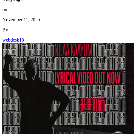
on
November 11, 2025
By
webdesk18