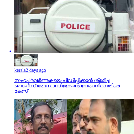
kerala
2 days ago
സഹപ്രവര്‍ത്തകയെ പീഡിപ്പിക്കാന്‍ ശ്രമിച്ച
പൊലീസ് അസോസിയേഷന്‍ നേതാവിനെതിരെ
കേസ്