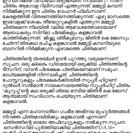
ഈ ലിറിക്കൽ വീഡിയോ ഒരുക്കിയത്. നവംബർ 27 നാണ്
ചിത്രം ആഗോള റിലീസായി എത്തുന്നത്. മമ്മൂട്ടി കമ്പനി
നിർമ്മിക്കുന്ന ഈ ചിത്രം വേഫറർ ഫിലിംസാണ്
കേരളത്തിൽ വിതരണത്തിനെത്തിക്കുന്നത്. ഏഴു മാസത്തെ
ഇടവേളക്ക് ശേഷം തീയേറ്ററുകളിൽ എത്തുന്ന മമ്മൂട്ടി
ചിത്രമെന്ന നിലയിൽ വലിയ ആവേശത്തോടെയാണ്
ആരാധകരും സിനിമാ പ്രേമികളും കളങ്കാവൽ
കാത്തിരിക്കുന്നത്. ജിഷ്ണു ശ്രീകുമാറും ജിതിൻ കെ ജോസും
ചേർന്ന് തിരക്കഥ രചിച്ച കളങ്കാവൽ മമ്മൂട്ടി കമ്പനിയുടെ
ബാനറിൽ നിർമ്മിക്കുന്ന ഏഴാമത്തെ ചിത്രമാണ്.
ചിത്രത്തിന്റെ ട്രെയ്‌ലർ ഉടൻ പുറത്തു വരുമെന്നാണ്
സൂചന. ഒരു ക്രൈം ഡ്രാമയായി ഒരുക്കിയ ചിത്രത്തിന്റെ
ടീസറിന്, വമ്പൻ പ്രേക്ഷക പ്രതികരണമാണ് സമൂഹ
മാധ്യമങ്ങളിൽ നിന്ന് ലഭിച്ചത്. ചിത്രത്തിന്റെ
പോസ്റ്ററുകളും പ്രേക്ഷകർക്കിടയിൽ സൂപ്പർ ഹിറ്റാണ്.
ദുൽഖർ സൽമാൻ നായകനായെത്തിയ സൂപ്പർഹിറ്റ് ചിത്രം
‘കുറുപ്പ്’ന്റെ കഥ ഒരുക്കി ശ്രദ്ധ നേടിയ ജിതിൻ കെ ജോസ്
ആദ്യമായ് സംവിധാനം ചെയ്യുന്ന ചിത്രമാണ്
കളങ്കാവൽ.
മമ്മൂട്ടി എന്ന മഹാനടൻ്റെ ഗംഭീര അഭിനയ മുഹൂർത്തങ്ങൾ
നിറഞ്ഞ ചിത്രമായിരിക്കും കളങ്കാവൽ എന്നാണ്
ചിത്രത്തിന്റെ ഓരോ അപ്‌ഡേറ്റുകളും നൽകുന്ന സൂചന.
സെൻസറിങ് പൂർത്തിയാക്കിയ ചിത്രത്തിന് U/A 16+
സർട്ടിഫിക്കറ്റ് ആണ് ലഭിച്ചത്. ഒരിടവേളക്ക് ശേഷം മമ്മൂട്ടിയെ