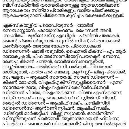
ബിഗ് സ്‌ക്രീനിൽ വരവേൽക്കാനുള്ള ആവേശത്തിലാണ്
ആരാധകരും സിനിമാ പ്രേമികളും. വലിയ പ്രതീക്ഷയും
ആകാംഷയുമാണ് ചിത്രത്തെ കുറിച്ച് പ്രേക്ഷകർക്കുള്ളത്.
എക്സിക്യൂട്ടീവ് പ്രൊഡ്യൂസർ – ജോർജ്
സെബാസ്റ്റ്യൻ, ഛായാഗ്രഹണം- ഫൈസൽ അലി,
സംഗീതം – മുജീബ് മജീദ്, എഡിറ്റർ – പ്രവീൺ പ്രഭാകർ,
ലൈൻ പ്രൊഡ്യൂസർ- സുനിൽ സിംഗ്, പ്രൊഡക്ഷൻ
കൺട്രോളർ- അരോമ മോഹൻ, പ്രൊഡക്ഷൻ
ഡിസൈനർ- ഷാജി നടുവിൽ, ഫൈനൽ മിക്സ് – എം ആർ
രാജാകൃഷ്ണൻ, ചീഫ് അസോസിയേറ്റ് ഡയറക്ടർ- ബോസ്,
മേക്കപ്പ്- അമൽ ചന്ദ്രൻ, ജോർജ് സെബാസ്റ്റ്യൻ,
വസ്ത്രാലങ്കാരം- അഭിജിത്ത് സി, വരികൾ – വിനായക്
ശശികുമാർ, ഹരിത ഹരി ബാബു, കളറിസ്റ്റ് – ലിജു പ്രഭാകർ,
സംഘട്ടനം – ആക്ഷൻ സന്തോഷ്, സൗണ്ട് ഡിസൈൻ –
കിഷൻ മോഹൻ, വിഎഫ്എക്സ് സൂപ്പർവൈസർ – എസ്
സന്തോഷ് രാജു, വിഎഫ്എക്സ് കോഓർഡിനേറ്റർ –
ഡിക്സൻ പി ജോ, വിഎഫ്എക്സ് – വിശ്വ എഫ് എക്സ്,
സിങ്ക് സൗണ്ട് – സപ്ത റെക്കോർഡ്സ്, സ്റ്റിൽസ്- നിദാദ്,
ടൈറ്റിൽ ഡിസൈൻ – ആഷിഫ് സലീം, പബ്ലിസിറ്റി
ഡിസൈൻസ്- ആൻ്റണി സ്റ്റീഫൻ, ആഷിഫ് സലീം,
ഡിജിറ്റൽ മാർക്കറ്റിംഗ്- വിഷ്ണു സുഗതൻ, ഓവർസീസ്
ഡിസ്ട്രിബൂഷൻ പാർട്ണർ- ട്രൂത് ഗ്ലോബൽ ഫിലിംസ്,
പിആർഓ – വൈശാഖ് സി വടക്കേവീട്, ജിനു അനിൽകുമാർ.