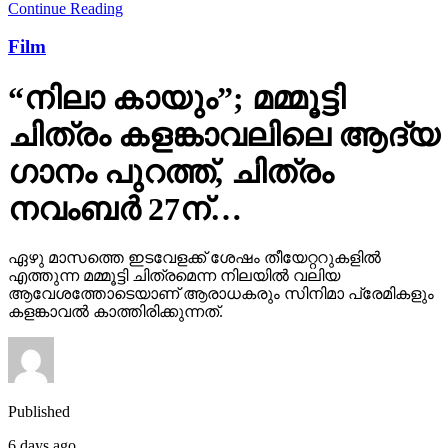
Continue Reading
Film
“നിലാ കായും”; മമ്മൂട്ടി
ചിത്രം കളങ്കാവലിലെ ആദ്യ
ഗാനം പുറത്ത്, ചിത്രം
നവംബർ 27ന്…
ഏഴു മാസത്തെ ഇടവേളക്ക് ശേഷം തീയേറ്ററുകളിൽ
എത്തുന്ന മമ്മൂട്ടി ചിത്രമെന്ന നിലയിൽ വലിയ
ആവേശത്തോടെയാണ് ആരാധകരും സിനിമാ പ്രേമികളും
കളങ്കാവൽ കാത്തിരിക്കുന്നത്.
Published
6 days ago