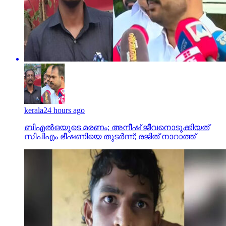
kerala
24 hours ago
ബിഎല്‍ഒയുടെ മരണം; അനീഷ് ജീവനൊടുക്കിയത്
സിപിഎം ഭീഷണിയെ തുടര്‍ന്ന്; രജിത് നാറാത്ത്