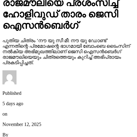
രാജമൗലിയെ പ്രശംസിച്ച്
ഹോളിവുഡ് താരം ജെസി
ഐസന്‍ബെര്‍ഗ്
പുതിയ ചിത്രം ‘നൗ യു സീ മീ: നൗ യു ഡോണ്ട്’
എന്നതിന്റെ പ്രമോഷന്റെ ഭാഗമായി ബോംബെ ടൈംസിന്
നല്‍കിയ അഭിമുഖത്തിലാണ് ജെസി ഐസന്‍ബെര്‍ഗ്
രാജമൗലിയെയും ചിത്രത്തെയും കുറിച്ച് അഭിപ്രായം
പ്രകടിപ്പിച്ചത്.
Published
5 days ago
on
November 12, 2025
By