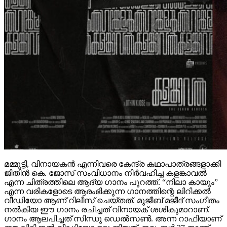
മമ്മൂട്ടി, വിനായകൻ എന്നിവരെ കേന്ദ്ര കഥാപാത്രങ്ങളാക്കി
ജിതിൻ കെ. ജോസ് സംവിധാനം നിർവഹിച്ച കളങ്കാവൽ
എന്ന ചിത്രത്തിലെ ആദ്യ ഗാനം പുറത്ത്. “നിലാ കായും”
എന്ന വരികളോടെ ആരംഭിക്കുന്ന ഗാനത്തിന്റെ ലിറിക്കൽ
വീഡിയോ ആണ് റിലീസ് ചെയ്തത്. മുജീബ് മജീദ് സംഗീതം
നൽകിയ ഈ ഗാനം രചിച്ചത് വിനായക് ശശികുമാറാണ്.
ഗാനം ആലപിച്ചത് സിന്ധു ഡെൽസൺ. അന്ന റാഫിയാണ്