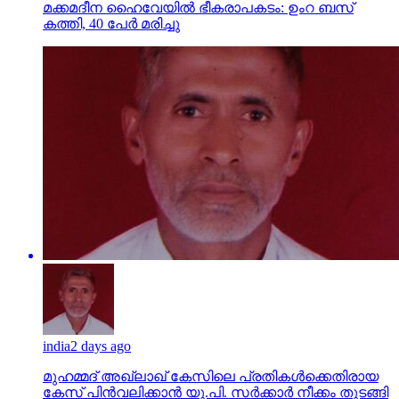
മക്കമദീന ഹൈവേയില്‍ ഭീകരാപകടം: ഉംറ ബസ്
കത്തി, 40 പേര്‍ മരിച്ചു
india
2 days ago
മുഹമ്മദ് അഖ്‌ലാഖ് കേസിലെ പ്രതികള്‍ക്കെതിരായ
കേസ് പിന്‍വലിക്കാന്‍ യു.പി. സര്‍ക്കാര്‍ നീക്കം തുടങ്ങി