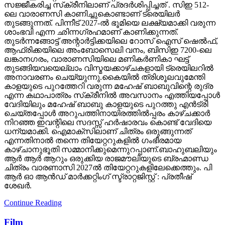
സജ്ജീകരിച്ച സ്‌ക്രീനിലാണ് പ്രദർശിപ്പിച്ചത് . സിഇ 512-
ലെ വാരാണസി കാണിച്ചുകൊണ്ടാണ് ട്രെയിലര്‍
തുടങ്ങുന്നത്. പിന്നീട് 2027-ല്‍ ഭൂമിയെ ലക്ഷ്യമാക്കി വരുന്ന
ശാംഭവി എന്ന ഛിന്നഗ്രഹമാണ് കാണിക്കുന്നത്.
തുടര്‍ന്നങ്ങോട്ട് അന്റാര്‍ട്ടിക്കയിലെ റോസ് ഐസ് ഷെല്‍ഫ്,
ആഫ്രിക്കയിലെ അംബോസെലി വനം, ബിസിഇ 7200-ലെ
ലങ്കാനഗരം, വാരാണസിയിലെ മണികര്‍ണികാ ഘട്ട്
തുടങ്ങിയവയെല്ലാം വിസ്മയക്കാഴ്ചകളായി ട്രെയിലറില്‍
അനാവരണം ചെയ്യുന്നു.കൈയില്‍ ത്രിശൂലവുമേന്തി
കാളയുടെ പുറത്തേറി വരുന്ന മഹേഷ് ബാബുവിന്റെ രുദ്ര
എന്ന കഥാപാത്രം സ്‌ക്രീനിൽ അവസാനം എത്തിയപ്പോൾ
വേദിയിലും മഹേഷ് ബാബു കാളയുടെ പുറത്തു എൻട്രി
ചെയ്തപ്പോൾ അറുപത്തിനായിരത്തിൽപ്പരം കാഴ്ചക്കാർ
നിറഞ്ഞ ഇവന്റിലെ സദസ്സ് ഹർഷാരവം കൊണ്ട് വേദിയെ
ധന്യമാക്കി. ഐമാക്‌സിലാണ് ചിത്രം ഒരുങ്ങുന്നത്
എന്നതിനാല്‍ തന്നെ തിയേറ്ററുകളില്‍ ഗംഭീരമായ
കാഴ്ചാനുഭൂതി സമ്മാനിക്കുമെന്നുറപ്പാണ്.ബാഹുബലിയും
ആർ ആർ ആറും ഒരുക്കിയ രാജമൗലിയുടെ ബ്രഹ്മാണ്ഡ
ചിത്രം വാരണാസി 2027ൽ തിയേറ്ററുകളിലേക്കെത്തും. പി
ആർ ഓ ആൻഡ് മാർക്കറ്റിംഗ് സ്ട്രാറ്റജിസ്റ്റ് : പ്രതീഷ്
ശേഖർ.
Continue Reading
Film