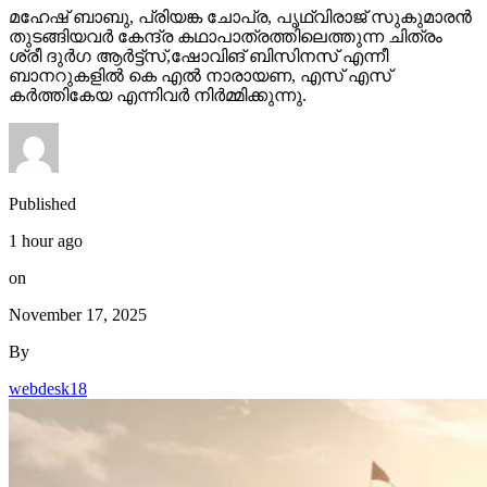
മഹേഷ് ബാബു, പ്രിയങ്ക ചോപ്ര, പൃഥ്വിരാജ് സുകുമാരൻ
തുടങ്ങിയവർ കേന്ദ്ര കഥാപാത്രത്തിലെത്തുന്ന ചിത്രം
ശ്രീ ദുർഗ ആർട്ട്സ്,ഷോവിങ് ബിസിനസ് എന്നീ
ബാനറുകളിൽ കെ എൽ നാരായണ, എസ് എസ്
കർത്തികേയ എന്നിവർ നിർമ്മിക്കുന്നു.
Published
1 hour ago
on
November 17, 2025
By
webdesk18