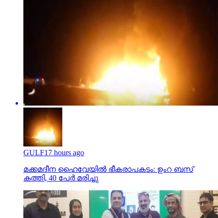
GULF
17 hours ago
മക്കമദീന ഹൈവേയില്‍ ഭീകരാപകടം: ഉംറ ബസ്
കത്തി, 40 പേര്‍ മരിച്ചു