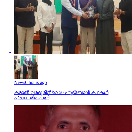
News
6 hours ago
കമാൽ വരദൂരിൻ്റെ 50 ഫുട്ബോൾ കഥകൾ
പ്രകാശിതമായി