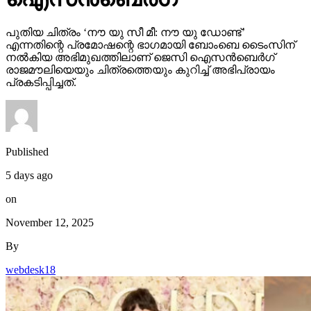
പുതിയ ചിത്രം ‘നൗ യു സീ മീ: നൗ യു ഡോണ്ട്’
എന്നതിന്റെ പ്രമോഷന്റെ ഭാഗമായി ബോംബെ ടൈംസിന്
നല്‍കിയ അഭിമുഖത്തിലാണ് ജെസി ഐസന്‍ബെര്‍ഗ്
രാജമൗലിയെയും ചിത്രത്തെയും കുറിച്ച് അഭിപ്രായം
പ്രകടിപ്പിച്ചത്.
Published
5 days ago
on
November 12, 2025
By
webdesk18