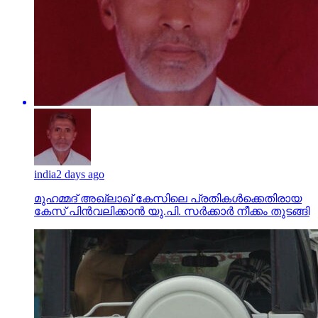
india
2 days ago
മുഹമ്മദ് അഖ്‌ലാഖ് കേസിലെ പ്രതികള്‍ക്കെതിരായ
കേസ് പിന്‍വലിക്കാന്‍ യു.പി. സര്‍ക്കാര്‍ നീക്കം തുടങ്ങി