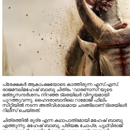
പ്രേക്ഷകര്‍ ആകാംക്ഷയോടെ കാത്തിരുന്ന എസ്.എസ്.
രാജമൗലിമഹേഷ് ബാബു ചിത്രം ‘വാരണാസി’യുടെ
ഭര്തൃസന്ദര്‍ശനം നിറഞ്ഞ ട്രെയിലര്‍ വിസ്മയമായി
പുറത്തുവന്നു. ഹൈദരാബാദിലെ റാമോജി ഫിലിം
സിറ്റിയില്‍ നടന്ന അതിവിശാലമായ ചടങ്ങിലാണ് ട്രെയിലര്‍
റിലീസ് ചെയ്തത്.
ചിത്രത്തില്‍ രുദ്ര എന്ന കഥാപാത്രമായി മഹേഷ് ബാബു
എത്തുന്നു. മഹേഷ് ബാബു, പ്രിയങ്ക ചോപ്ര, പൃഥ്വിരാജ്