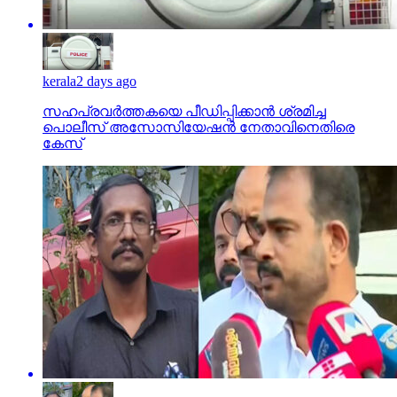
kerala
2 days ago
സഹപ്രവര്‍ത്തകയെ പീഡിപ്പിക്കാന്‍ ശ്രമിച്ച
പൊലീസ് അസോസിയേഷന്‍ നേതാവിനെതിരെ
കേസ്