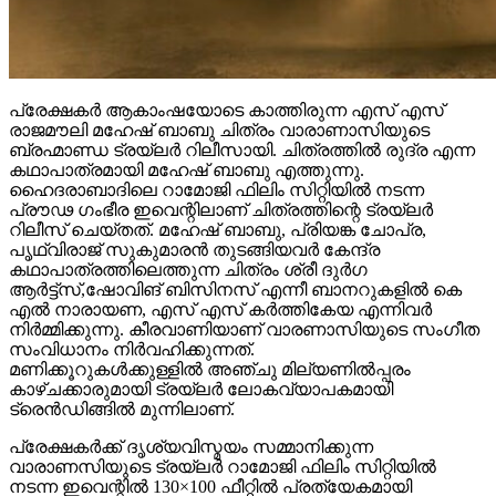
പ്രേക്ഷകർ ആകാംഷയോടെ കാത്തിരുന്ന എസ് എസ്
രാജമൗലി മഹേഷ് ബാബു ചിത്രം വാരാണാസിയുടെ
ബ്രഹ്മാണ്ഡ ട്രയ്ലർ റിലീസായി. ചിത്രത്തിൽ രുദ്ര എന്ന
കഥാപാത്രമായി മഹേഷ് ബാബു എത്തുന്നു.
ഹൈദരാബാദിലെ റാമോജി ഫിലിം സിറ്റിയിൽ നടന്ന
പ്രൗഢ ഗംഭീര ഇവെന്റിലാണ് ചിത്രത്തിന്റെ ട്രയ്ലർ
റിലീസ് ചെയ്തത്. മഹേഷ് ബാബു, പ്രിയങ്ക ചോപ്ര,
പൃഥ്വിരാജ് സുകുമാരൻ തുടങ്ങിയവർ കേന്ദ്ര
കഥാപാത്രത്തിലെത്തുന്ന ചിത്രം ശ്രീ ദുർഗ
ആർട്ട്സ്,ഷോവിങ് ബിസിനസ് എന്നീ ബാനറുകളിൽ കെ
എൽ നാരായണ, എസ് എസ് കർത്തികേയ എന്നിവർ
നിർമ്മിക്കുന്നു. കീരവാണിയാണ് വാരണാസിയുടെ സംഗീത
സംവിധാനം നിർവഹിക്കുന്നത്.
മണിക്കൂറുകൾക്കുള്ളിൽ അഞ്ചു മില്യണിൽപ്പരം
കാഴ്ചക്കാരുമായി ട്രയ്ലർ ലോകവ്യാപകമായി
ട്രെൻഡിങ്ങിൽ മുന്നിലാണ്.
പ്രേക്ഷകർക്ക് ദൃശ്യവിസ്മയം സമ്മാനിക്കുന്ന
വാരാണസിയുടെ ട്രയ്ലർ റാമോജി ഫിലിം സിറ്റിയിൽ
നടന്ന ഇവെന്റിൽ 130×100 ഫീറ്റിൽ പ്രത്യേകമായി