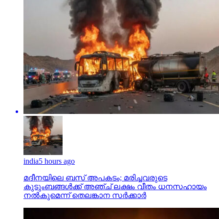
india
5 hours ago
മദീനയിലെ ബസ് അപകടം; മരിച്ചവരുടെ
കുടുംബങ്ങള്‍ക്ക് അഞ്ച് ലക്ഷം വീതം ധനസഹായം
നല്‍കുമെന്ന് തെലങ്കാന സര്‍ക്കാര്‍