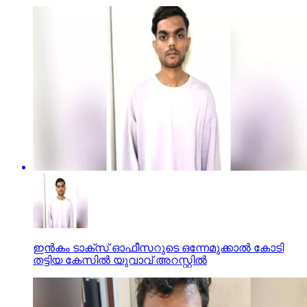
ഇന്‍കം ടാക്സ് ഓഫീസറുടെ ഒന്നേമുക്കാല്‍ കോടി
തട്ടിയ കേസില്‍ യുവാവ് അറസ്റ്റില്‍