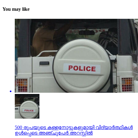
You may like
500 രൂപയുടെ കള്ളനോട്ടുകളുമായി വിദ്യാര്‍ത്ഥികള്‍
ഉള്‍പ്പെടെ അഞ്ചുപേര്‍ അറസ്റ്റില്‍