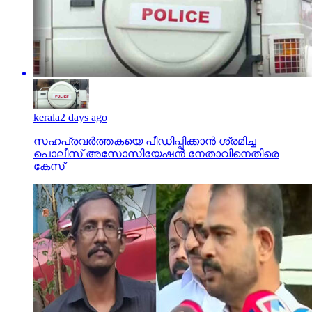
kerala
2 days ago
സഹപ്രവര്‍ത്തകയെ പീഡിപ്പിക്കാന്‍ ശ്രമിച്ച
പൊലീസ് അസോസിയേഷന്‍ നേതാവിനെതിരെ
കേസ്