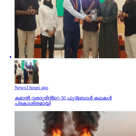
News
3 hours ago
കമാൽ വരദൂരിൻ്റെ 50 ഫുട്ബോൾ കഥകൾ
പ്രകാശിതമായി