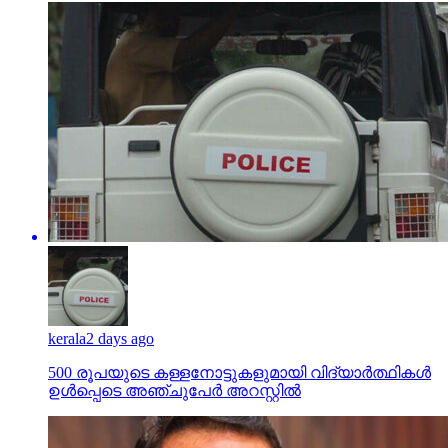
kerala
2 days ago
500 രൂപയുടെ കള്ളനോട്ടുകളുമായി വിദ്യാര്‍ത്ഥികള്‍
ഉള്‍പ്പെടെ അഞ്ചുപേര്‍ അറസ്റ്റില്‍