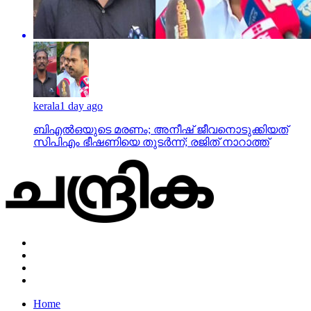
kerala
1 day ago
ബിഎല്‍ഒയുടെ മരണം; അനീഷ് ജീവനൊടുക്കിയത്
സിപിഎം ഭീഷണിയെ തുടര്‍ന്ന്; രജിത് നാറാത്ത്
Home