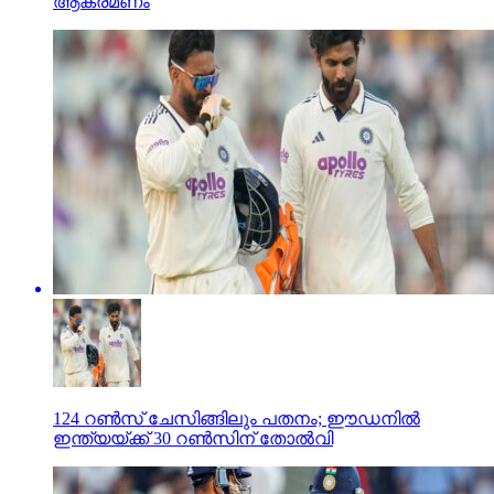
ആക്രമണം
124 റണ്‍സ് ചേസിങ്ങിലും പതനം; ഈഡനില്‍
ഇന്ത്യയ്ക്ക് 30 റണ്‍സിന് തോല്‍വി