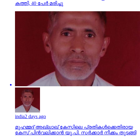
കത്തി, 40 പേര്‍ മരിച്ചു
india
2 days ago
മുഹമ്മദ് അഖ്‌ലാഖ് കേസിലെ പ്രതികള്‍ക്കെതിരായ
കേസ് പിന്‍വലിക്കാന്‍ യു.പി. സര്‍ക്കാര്‍ നീക്കം തുടങ്ങി