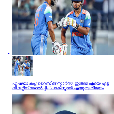
ഏഷ്യാ കപ്പ് റൈസിങ് സ്റ്റാര്‍സ്: ഇന്ത്യ എയെ എട്ട്
വിക്കറ്റിന് തോല്‍പ്പിച്ച് പാകിസ്താന്‍ എയുടെ വിജയം