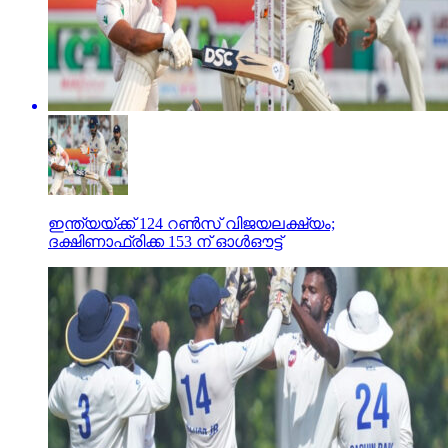
ഇന്ത്യയ്ക്ക് 124 റണ്‍സ് വിജയലക്ഷ്യം;
ദക്ഷിണാഫ്രിക്ക 153 ന് ഓള്‍ഔട്ട്