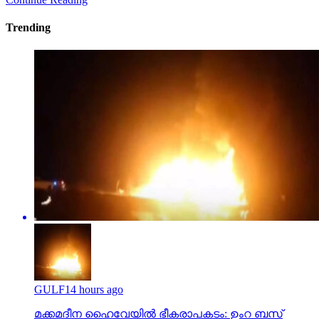
Trending
GULF
14 hours ago
മക്കമദീന ഹൈവേയില്‍ ഭീകരാപകടം: ഉംറ ബസ്