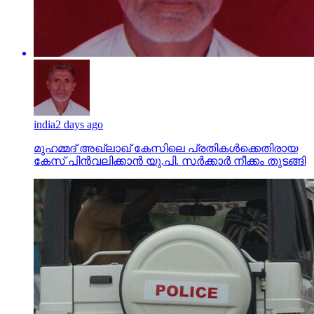
india
2 days ago
മുഹമ്മദ് അഖ്‌ലാഖ് കേസിലെ പ്രതികള്‍ക്കെതിരായ
കേസ് പിന്‍വലിക്കാന്‍ യു.പി. സര്‍ക്കാര്‍ നീക്കം തുടങ്ങി