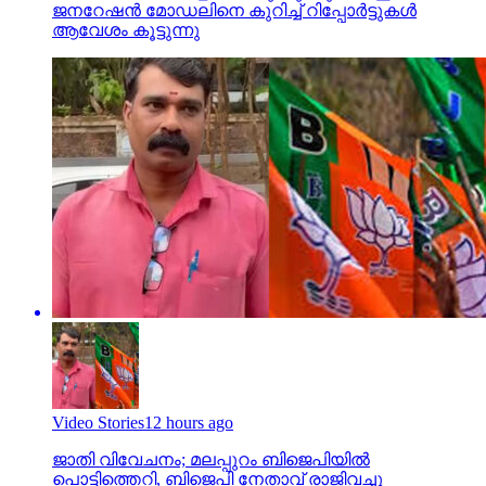
ജനറേഷന്‍ മോഡലിനെ കുറിച്ച് റിപ്പോര്‍ട്ടുകള്‍
ആവേശം കൂട്ടുന്നു
Video Stories
12 hours ago
ജാതി വിവേചനം; മലപ്പുറം ബിജെപിയില്‍
പൊട്ടിത്തെറി, ബിജെപി നേതാവ് രാജിവച്ചു