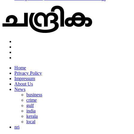
Home
Privacy Policy
Impressum
About Us
News
business
crime
gulf
india
kerala
local
nri