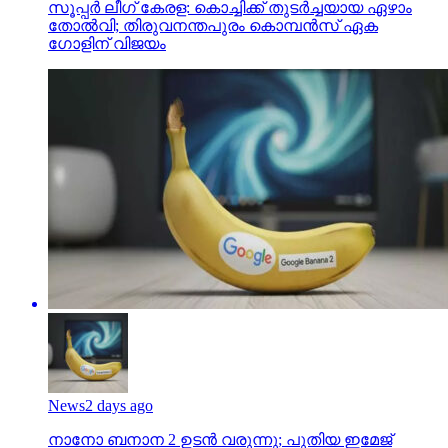
സൂപ്പര്‍ ലീഗ് കേരള: കൊച്ചിക്ക് തുടര്‍ച്ചയായ ഏഴാം
തോല്‍വി; തിരുവനന്തപുരം കൊമ്പന്‍സ് ഏക
ഗോളിന് വിജയം
News
2 days ago
നാനോ ബനാന 2 ഉടന്‍ വരുന്നു; പുതിയ ഇമേജ്