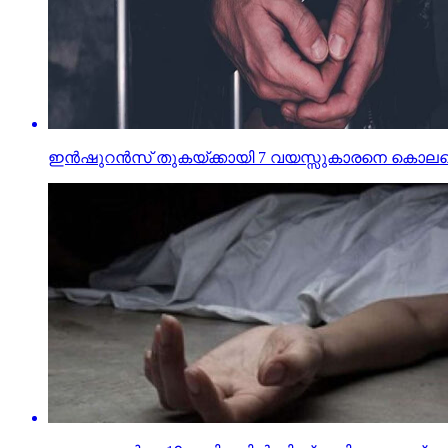
ഇന്‍ഷുറന്‍സ് തുകയ്ക്കായി 7 വയസ്സുകാരനെ കൊലപ്