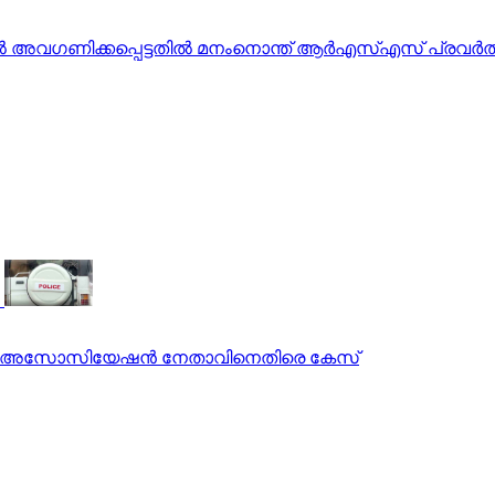
തില്‍ അവഗണിക്കപ്പെട്ടതില്‍ മനംനൊന്ത് ആര്‍എസ്എസ് പ്രവര
ൊലീസ് അസോസിയേഷന്‍ നേതാവിനെതിരെ കേസ്