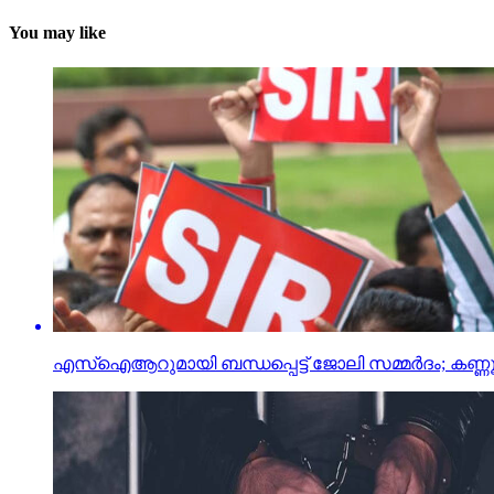
You may like
എസ്ഐആറുമായി ബന്ധപ്പെട്ട് ജോലി സമ്മര്‍ദം; കണ്ണൂ