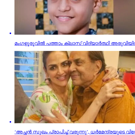
മംഗളൂരൂവില്‍ പത്താം ക്ലാസ് വിദ്യാര്‍ത്ഥി അരുവിയില്‍
‘അച്ഛന്‍ സുഖം പ്രാപിച്ച് വരുന്നു’, ധര്‍മേന്ദ്രയുടെ