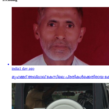
india
1 day ago
മുഹമ്മദ് അഖ്‌ലാഖ് കേസിലെ പ്രതികള്‍ക്കെതിരായ കേസ് പ