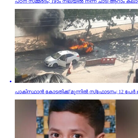
പഠന സമ്മര്‍ദം; 19ാം നിലയില്‍ നിന്ന് ചാടി ആറാം ക
പാകിസ്ഥാന്‍ കോടതിക്ക് മുന്നില്‍ സ്‌ഫോടനം; 12 പേര്‍ കൊ