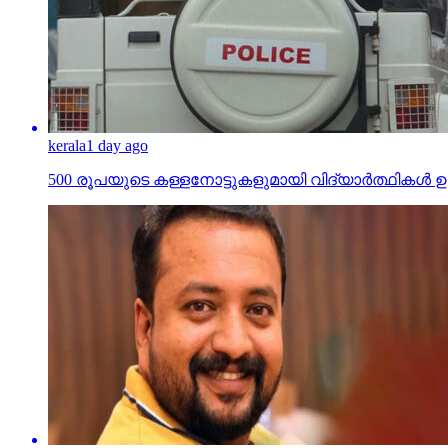
kerala
1 day ago
500 രൂപയുടെ കള്ളനോട്ടുകളുമായി വിദ്യാര്‍ത്ഥികള്‍ ഉള