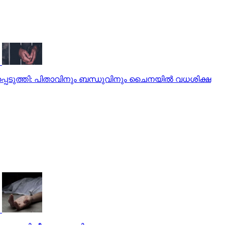
പെടുത്തി: പിതാവിനും ബന്ധുവിനും ചൈനയില്‍ വധശിക്ഷ