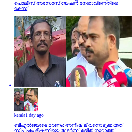
പൊലീസ് അസോസിയേഷന്‍ നേതാവിനെതിരെ
കേസ്
kerala
1 day ago
ബിഎല്‍ഒയുടെ മരണം; അനീഷ് ജീവനൊടുക്കിയത്
സിപിഎം ഭീഷണിയെ തുടര്‍ന്ന്; രജിത് നാറാത്ത്