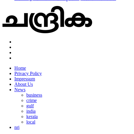
Home
Privacy Policy
Impressum
About Us
News
business
crime
gulf
india
kerala
local
nri