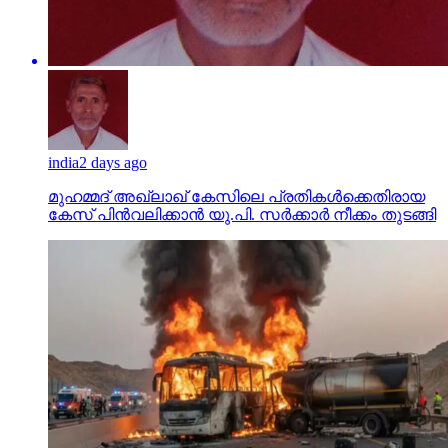
india
2 days ago
മുഹമ്മദ് അഖ്‌ലാഖ് കേസിലെ പ്രതികള്‍ക്കെതിരായ
കേസ് പിന്‍വലിക്കാന്‍ യു.പി. സര്‍ക്കാര്‍ നീക്കം തുടങ്ങി