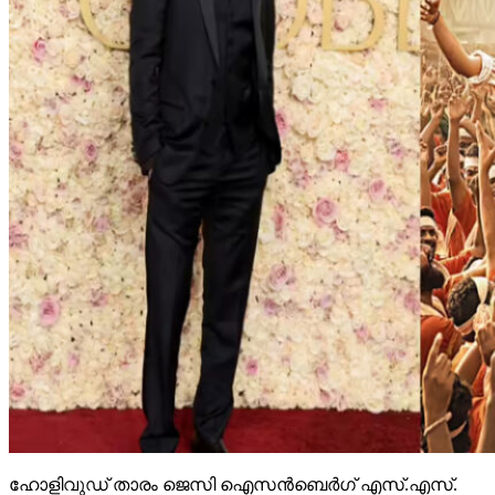
ഹോളിവുഡ് താരം ജെസി ഐസന്‍ബെര്‍ഗ് എസ്.എസ്.