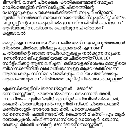
ടീസറിന്, വമ്പൻ പ്രേക്ഷക പ്രതികരണമാണ് സമൂഹ
മാധ്യമങ്ങളിൽ നിന്ന് ലഭിച്ചത്. ചിത്രത്തിന്റെ
പോസ്റ്ററുകളും പ്രേക്ഷകർക്കിടയിൽ സൂപ്പർ ഹിറ്റാണ്.
ദുൽഖർ സൽമാൻ നായകനായെത്തിയ സൂപ്പർഹിറ്റ് ചിത്രം
‘കുറുപ്പ്’ന്റെ കഥ ഒരുക്കി ശ്രദ്ധ നേടിയ ജിതിൻ കെ ജോസ്
ആദ്യമായ് സംവിധാനം ചെയ്യുന്ന ചിത്രമാണ്
കളങ്കാവൽ.
മമ്മൂട്ടി എന്ന മഹാനടൻ്റെ ഗംഭീര അഭിനയ മുഹൂർത്തങ്ങൾ
നിറഞ്ഞ ചിത്രമായിരിക്കും കളങ്കാവൽ എന്നാണ്
ചിത്രത്തിന്റെ ഓരോ അപ്‌ഡേറ്റുകളും നൽകുന്ന സൂചന.
സെൻസറിങ് പൂർത്തിയാക്കിയ ചിത്രത്തിന് U/A 16+
സർട്ടിഫിക്കറ്റ് ആണ് ലഭിച്ചത്. ഒരിടവേളക്ക് ശേഷം മമ്മൂട്ടിയെ
ബിഗ് സ്‌ക്രീനിൽ വരവേൽക്കാനുള്ള ആവേശത്തിലാണ്
ആരാധകരും സിനിമാ പ്രേമികളും. വലിയ പ്രതീക്ഷയും
ആകാംഷയുമാണ് ചിത്രത്തെ കുറിച്ച് പ്രേക്ഷകർക്കുള്ളത്.
എക്സിക്യൂട്ടീവ് പ്രൊഡ്യൂസർ – ജോർജ്
സെബാസ്റ്റ്യൻ, ഛായാഗ്രഹണം- ഫൈസൽ അലി,
സംഗീതം – മുജീബ് മജീദ്, എഡിറ്റർ – പ്രവീൺ പ്രഭാകർ,
ലൈൻ പ്രൊഡ്യൂസർ- സുനിൽ സിംഗ്, പ്രൊഡക്ഷൻ
കൺട്രോളർ- അരോമ മോഹൻ, പ്രൊഡക്ഷൻ
ഡിസൈനർ- ഷാജി നടുവിൽ, ഫൈനൽ മിക്സ് – എം ആർ
രാജാകൃഷ്ണൻ, ചീഫ് അസോസിയേറ്റ് ഡയറക്ടർ- ബോസ്,
മേക്കപ്പ്- അമൽ ചന്ദ്രൻ, ജോർജ് സെബാസ്റ്റ്യൻ,