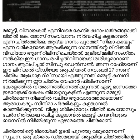
മമ്മൂട്ടി, വിനായകൻ എന്നിവരെ കേന്ദ്ര കഥാപാത്രങ്ങളാക്കി
ജിതിൻ കെ. ജോസ് സംവിധാനം നിർവഹിച്ച കളങ്കാവൽ
എന്ന ചിത്രത്തിലെ ആദ്യ ഗാനം പുറത്ത്. “നിലാ കായും”
എന്ന വരികളോടെ ആരംഭിക്കുന്ന ഗാനത്തിന്റെ ലിറിക്കൽ
വീഡിയോ ആണ് റിലീസ് ചെയ്തത്. മുജീബ് മജീദ് സംഗീതം
നൽകിയ ഈ ഗാനം രചിച്ചത് വിനായക് ശശികുമാറാണ്.
ഗാനം ആലപിച്ചത് സിന്ധു ഡെൽസൺ. അന്ന റാഫിയാണ്
ഈ ലിറിക്കൽ വീഡിയോ ഒരുക്കിയത്. നവംബർ 27 നാണ്
ചിത്രം ആഗോള റിലീസായി എത്തുന്നത്. മമ്മൂട്ടി കമ്പനി
നിർമ്മിക്കുന്ന ഈ ചിത്രം വേഫറർ ഫിലിംസാണ്
കേരളത്തിൽ വിതരണത്തിനെത്തിക്കുന്നത്. ഏഴു മാസത്തെ
ഇടവേളക്ക് ശേഷം തീയേറ്ററുകളിൽ എത്തുന്ന മമ്മൂട്ടി
ചിത്രമെന്ന നിലയിൽ വലിയ ആവേശത്തോടെയാണ്
ആരാധകരും സിനിമാ പ്രേമികളും കളങ്കാവൽ
കാത്തിരിക്കുന്നത്. ജിഷ്ണു ശ്രീകുമാറും ജിതിൻ കെ ജോസും
ചേർന്ന് തിരക്കഥ രചിച്ച കളങ്കാവൽ മമ്മൂട്ടി കമ്പനിയുടെ
ബാനറിൽ നിർമ്മിക്കുന്ന ഏഴാമത്തെ ചിത്രമാണ്.
ചിത്രത്തിന്റെ ട്രെയ്‌ലർ ഉടൻ പുറത്തു വരുമെന്നാണ്
സൂചന. ഒരു ക്രൈം ഡ്രാമയായി ഒരുക്കിയ ചിത്രത്തിന്റെ