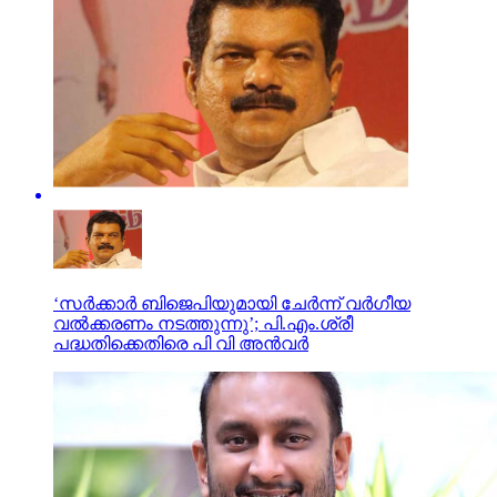
‘സർക്കാർ ബിജെപിയുമായി ചേർന്ന് വർഗീയ
വൽക്കരണം നടത്തുന്നു’; പി.എം.ശ്രീ
പദ്ധതിക്കെതിരെ പി വി അൻവർ