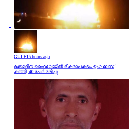
GULF
15 hours ago
മക്കമദീന ഹൈവേയില്‍ ഭീകരാപകടം: ഉംറ ബസ്
കത്തി, 40 പേര്‍ മരിച്ചു