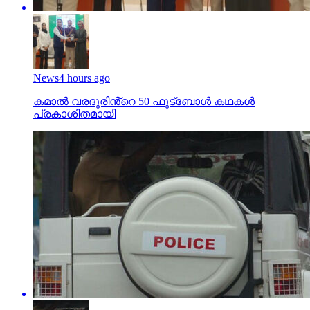
News
4 hours ago
കമാൽ വരദൂരിൻ്റെ 50 ഫുട്ബോൾ കഥകൾ
പ്രകാശിതമായി