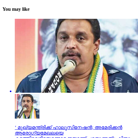
You may like
‘ മുഖ്യമന്ത്രിക്ക് ഹാലൂസിനേഷന്‍; അമേരിക്കന്‍
ആരോഗ്യമേഖലയെ