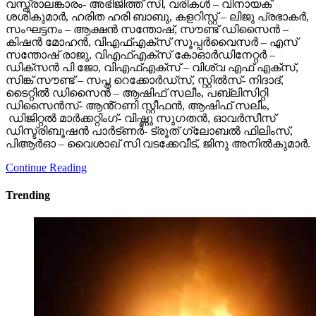
വസ്ത്രാലങ്കാരം- അഭിജിത്ത് സി, വരികൾ – വിനായക്
ശശികുമാർ, ഹരിത ഹരി ബാബു, കളറിസ്റ്റ് – ലിജു പ്രഭാകർ,
സംഘട്ടനം – ആക്ഷൻ സന്തോഷ്, സൗണ്ട് ഡിസൈൻ –
കിഷൻ മോഹൻ, വിഎഫ്എക്സ് സൂപ്പർവൈസർ – എസ്
സന്തോഷ് രാജു, വിഎഫ്എക്സ് കോഓർഡിനേറ്റർ –
ഡിക്സൻ പി ജോ, വിഎഫ്എക്സ് – വിശ്വ എഫ് എക്സ്,
സിങ്ക് സൗണ്ട് – സപ്ത റെക്കോർഡ്സ്, സ്റ്റിൽസ്- നിദാദ്,
ടൈറ്റിൽ ഡിസൈൻ – ആഷിഫ് സലീം, പബ്ലിസിറ്റി
ഡിസൈൻസ്- ആൻ്റണി സ്റ്റീഫൻ, ആഷിഫ് സലീം,
ഡിജിറ്റൽ മാർക്കറ്റിംഗ്- വിഷ്ണു സുഗതൻ, ഓവർസീസ്
ഡിസ്ട്രിബൂഷൻ പാർട്ണർ- ട്രൂത് ഗ്ലോബൽ ഫിലിംസ്,
പിആർഓ – വൈശാഖ് സി വടക്കേവീട്, ജിനു അനിൽകുമാർ.
Continue Reading
Trending