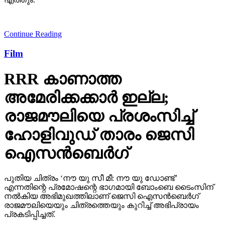
Continue Reading
Film
RRR കാണാത്ത
അമേരിക്കക്കാര്‍ ഇല്ല;
രാജമൗലിയെ പ്രശംസിച്ച്
ഹോളിവുഡ് താരം ജെസി
ഐസന്‍ബെര്‍ഗ്
പുതിയ ചിത്രം ‘നൗ യു സീ മീ: നൗ യു ഡോണ്ട്’
എന്നതിന്റെ പ്രമോഷന്റെ ഭാഗമായി ബോംബെ ടൈംസിന്
നല്‍കിയ അഭിമുഖത്തിലാണ് ജെസി ഐസന്‍ബെര്‍ഗ്
രാജമൗലിയെയും ചിത്രത്തെയും കുറിച്ച് അഭിപ്രായം
പ്രകടിപ്പിച്ചത്.