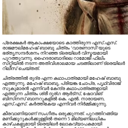
പ്രേക്ഷകര്‍ ആകാംക്ഷയോടെ കാത്തിരുന്ന എസ്.എസ്.
രാജമൗലിമഹേഷ് ബാബു ചിത്രം ‘വാരണാസി’യുടെ
ഭര്തൃസന്ദര്‍ശനം നിറഞ്ഞ ട്രെയിലര്‍ വിസ്മയമായി
പുറത്തുവന്നു. ഹൈദരാബാദിലെ റാമോജി ഫിലിം
സിറ്റിയില്‍ നടന്ന അതിവിശാലമായ ചടങ്ങിലാണ് ട്രെയിലര്‍
റിലീസ് ചെയ്തത്.
ചിത്രത്തില്‍ രുദ്ര എന്ന കഥാപാത്രമായി മഹേഷ് ബാബു
എത്തുന്നു. മഹേഷ് ബാബു, പ്രിയങ്ക ചോപ്ര, പൃഥ്വിരാജ്
സുകുമാരന്‍ എന്നിവര്‍ കേന്ദ്ര കഥാപാത്രങ്ങളായി
എത്തുന്ന ചിത്രം ശ്രീ ദുര്ഗ ആര്‍ട്‌സ്, ഷോവിങ്
ബിസിനസ് ബാനറുകളില്‍ കെ. എല്‍. നാരായണ,
എസ്.എസ്. കര്‍ത്തികേയ എന്നിവര്‍ നിര്‍മ്മിക്കുന്നു.
കീരവാണിയാണ് സംഗീതം ഒരുക്കുന്നത്. പുറത്തിറങ്ങിയ
മണിക്കൂറുകള്‍ക്കുള്ളില്‍ തന്നെ 5 മില്യണിലധികം
കാഴ്ചകളുമായി ട്രെയിലര്‍ ലോകവ്യാപകമായി