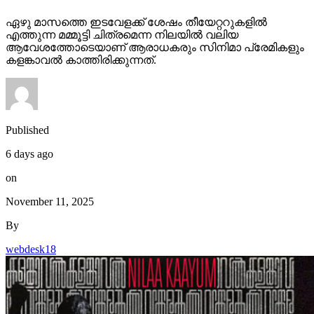
ഏഴു മാസത്തെ ഇടവേളക്ക് ശേഷം തീയേറ്ററുകളിൽ
എത്തുന്ന മമ്മൂട്ടി ചിത്രമെന്ന നിലയിൽ വലിയ
ആവേശത്തോടെയാണ് ആരാധകരും സിനിമാ പ്രേമികളും
കളങ്കാവൽ കാത്തിരിക്കുന്നത്.
Published
6 days ago
on
November 11, 2025
By
webdesk18