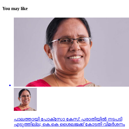
You may like
പാലത്തായി പോക്സോ കേസ്: പരാതിയില്‍ നടപടി
എടുത്തില്ല; കെ.കെ ശൈലജക്ക് കോടതി വിമര്‍ശനം