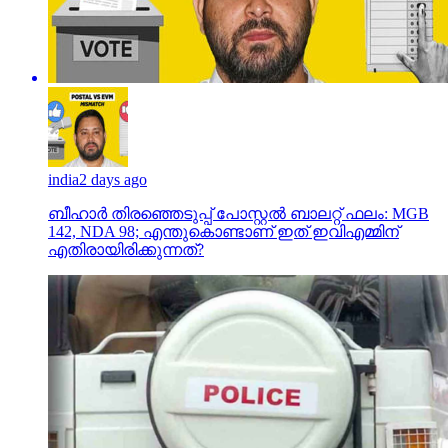
india
2 days ago
ബീഹാർ തിരഞ്ഞെടുപ്പ് പോസ്റ്റൽ ബാലറ്റ് ഫലം: MGB
142, NDA 98; എന്തുകൊണ്ടാണ് ഇത് ഇവിഎമ്മിന്
എതിരായിരിക്കുന്നത്?