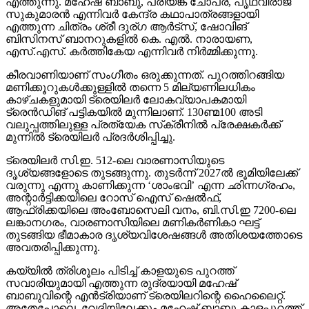
എത്തുന്നു. മഹേഷ് ബാബു, പ്രിയങ്ക ചോപ്ര, പൃഥ്വിരാജ്
സുകുമാരന്‍ എന്നിവര്‍ കേന്ദ്ര കഥാപാത്രങ്ങളായി
എത്തുന്ന ചിത്രം ശ്രീ ദുര്ഗ ആര്‍ട്‌സ്, ഷോവിങ്
ബിസിനസ് ബാനറുകളില്‍ കെ. എല്‍. നാരായണ,
എസ്.എസ്. കര്‍ത്തികേയ എന്നിവര്‍ നിര്‍മ്മിക്കുന്നു.
കീരവാണിയാണ് സംഗീതം ഒരുക്കുന്നത്. പുറത്തിറങ്ങിയ
മണിക്കൂറുകള്‍ക്കുള്ളില്‍ തന്നെ 5 മില്യണിലധികം
കാഴ്ചകളുമായി ട്രെയിലര്‍ ലോകവ്യാപകമായി
ട്രെന്‍ഡിങ് പട്ടികയില്‍ മുന്നിലാണ്. 130ണ്മ100 അടി
വലുപ്പത്തിലുള്ള പ്രത്യേക സ്‌ക്രീനില്‍ പ്രേക്ഷകര്‍ക്ക്
മുന്നില്‍ ട്രെയിലര്‍ പ്രദര്‍ശിപ്പിച്ചു.
ട്രെയിലര്‍ സി.ഇ. 512-ലെ വാരണാസിയുടെ
ദൃശ്യങ്ങളോടെ തുടങ്ങുന്നു. തുടര്‍ന്ന് 2027ല്‍ ഭൂമിയിലേക്ക്
വരുന്നു എന്നു കാണിക്കുന്ന ‘ശാംഭവി’ എന്ന ഛിന്നഗ്രഹം,
അന്റാര്‍ട്ടിക്കയിലെ റോസ് ഐസ് ഷെല്‍ഫ്,
ആഫ്രിക്കയിലെ അംബോസെലി വനം, ബി.സി.ഇ 7200-ലെ
ലങ്കാനഗരം, വാരണാസിയിലെ മണികര്‍ണികാ ഘട്ട്
തുടങ്ങിയ ഭീമാകാര ദൃശ്യവിശേഷങ്ങള്‍ അതിശയത്തോടെ
അവതരിപ്പിക്കുന്നു.
കയ്യില്‍ ത്രിശൂലം പിടിച്ച് കാളയുടെ പുറത്ത്
സവാരിയുമായി എത്തുന്ന രുദ്രയായി മഹേഷ്
ബാബുവിന്റെ എന്‍ട്രിയാണ് ട്രെയിലറിന്റെ ഹൈലൈറ്റ്.
അതേപോലെ, വേദിയിലേക്കും മഹേഷ് ബാബു കാളപ്പുറത്ത്