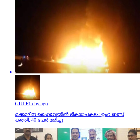
GULF
1 day ago
മക്കമദീന ഹൈവേയില്‍ ഭീകരാപകടം: ഉംറ ബസ്
കത്തി, 40 പേര്‍ മരിച്ചു