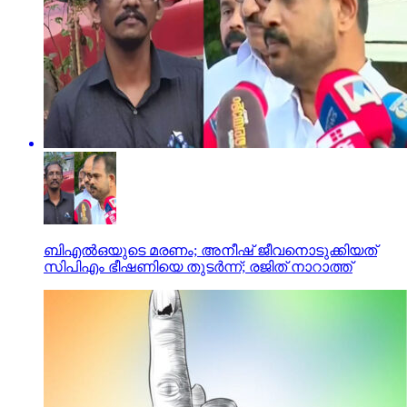
ബിഎല്‍ഒയുടെ മരണം; അനീഷ് ജീവനൊടുക്കിയത്
സിപിഎം ഭീഷണിയെ തുടര്‍ന്ന്; രജിത് നാറാത്ത്