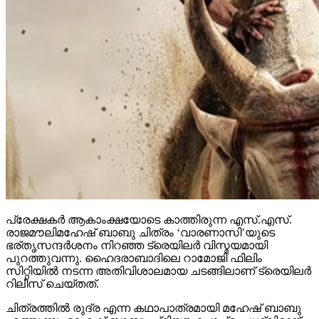
പ്രേക്ഷകര്‍ ആകാംക്ഷയോടെ കാത്തിരുന്ന എസ്.എസ്.
രാജമൗലിമഹേഷ് ബാബു ചിത്രം ‘വാരണാസി’യുടെ
ഭര്തൃസന്ദര്‍ശനം നിറഞ്ഞ ട്രെയിലര്‍ വിസ്മയമായി
പുറത്തുവന്നു. ഹൈദരാബാദിലെ റാമോജി ഫിലിം
സിറ്റിയില്‍ നടന്ന അതിവിശാലമായ ചടങ്ങിലാണ് ട്രെയിലര്‍
റിലീസ് ചെയ്തത്.
ചിത്രത്തില്‍ രുദ്ര എന്ന കഥാപാത്രമായി മഹേഷ് ബാബു