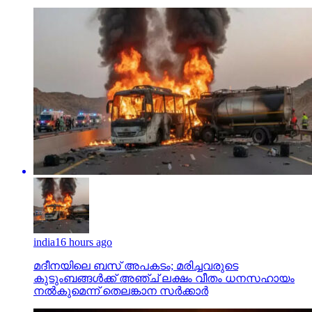
india
16 hours ago
മദീനയിലെ ബസ് അപകടം; മരിച്ചവരുടെ
കുടുംബങ്ങള്‍ക്ക് അഞ്ച് ലക്ഷം വീതം ധനസഹായം
നല്‍കുമെന്ന് തെലങ്കാന സര്‍ക്കാര്‍