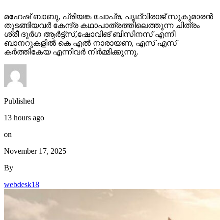
മഹേഷ് ബാബു, പ്രിയങ്ക ചോപ്ര, പൃഥ്വിരാജ് സുകുമാരൻ
തുടങ്ങിയവർ കേന്ദ്ര കഥാപാത്രത്തിലെത്തുന്ന ചിത്രം
ശ്രീ ദുർഗ ആർട്ട്സ്,ഷോവിങ് ബിസിനസ് എന്നീ
ബാനറുകളിൽ കെ എൽ നാരായണ, എസ് എസ്
കർത്തികേയ എന്നിവർ നിർമ്മിക്കുന്നു.
Published
13 hours ago
on
November 17, 2025
By
webdesk18