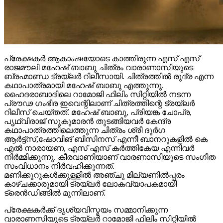
പ്രേക്ഷകർ ആകാംഷയോടെ കാത്തിരുന്ന എസ് എസ്
രാജമൗലി മഹേഷ് ബാബു ചിത്രം വാരാണാസിയുടെ
ബ്രഹ്മാണ്ഡ ട്രയ്ലർ റിലീസായി. ചിത്രത്തിൽ രുദ്ര എന്ന
കഥാപാത്രമായി മഹേഷ് ബാബു എത്തുന്നു.
ഹൈദരാബാദിലെ റാമോജി ഫിലിം സിറ്റിയിൽ നടന്ന
പ്രൗഢ ഗംഭീര ഇവെന്റിലാണ് ചിത്രത്തിന്റെ ട്രയ്ലർ
റിലീസ് ചെയ്തത്. മഹേഷ് ബാബു, പ്രിയങ്ക ചോപ്ര,
പൃഥ്വിരാജ് സുകുമാരൻ തുടങ്ങിയവർ കേന്ദ്ര
കഥാപാത്രത്തിലെത്തുന്ന ചിത്രം ശ്രീ ദുർഗ
ആർട്ട്സ്,ഷോവിങ് ബിസിനസ് എന്നീ ബാനറുകളിൽ കെ
എൽ നാരായണ, എസ് എസ് കർത്തികേയ എന്നിവർ
നിർമ്മിക്കുന്നു. കീരവാണിയാണ് വാരണാസിയുടെ സംഗീത
സംവിധാനം നിർവഹിക്കുന്നത്.
മണിക്കൂറുകൾക്കുള്ളിൽ അഞ്ചു മില്യണിൽപ്പരം
കാഴ്ചക്കാരുമായി ട്രയ്ലർ ലോകവ്യാപകമായി
ട്രെൻഡിങ്ങിൽ മുന്നിലാണ്.
പ്രേക്ഷകർക്ക് ദൃശ്യവിസ്മയം സമ്മാനിക്കുന്ന
വാരാണസിയുടെ ട്രയ്ലർ റാമോജി ഫിലിം സിറ്റിയിൽ