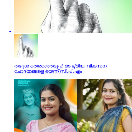
തദ്ദേശ തെരഞ്ഞെടുപ്പ്: രാഷ്ട്രീയ, വികസന
ചോദ്യങ്ങളെ ഭയന്ന് സി.പി.എം