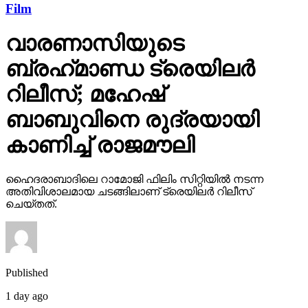
Film
വാരണാസിയുടെ
ബ്രഹ്‌മാണ്ഡ ട്രെയിലര്‍
റിലീസ്; മഹേഷ്
ബാബുവിനെ രുദ്രയായി
കാണിച്ച് രാജമൗലി
ഹൈദരാബാദിലെ റാമോജി ഫിലിം സിറ്റിയില്‍ നടന്ന
അതിവിശാലമായ ചടങ്ങിലാണ് ട്രെയിലര്‍ റിലീസ്
ചെയ്തത്.
Published
1 day ago