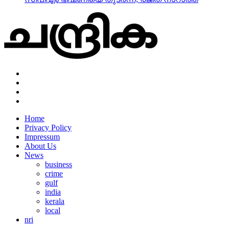
Home
Privacy Policy
Impressum
About Us
News
business
crime
gulf
india
kerala
local
nri