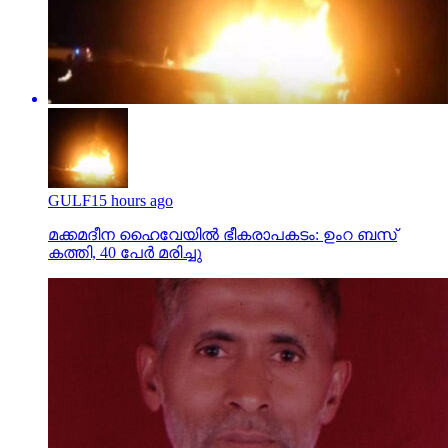
GULF
15 hours ago
മക്കമദീന ഹൈവേയില്‍ ഭീകരാപകടം: ഉംറ ബസ്
കത്തി, 40 പേര്‍ മരിച്ചു