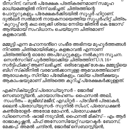
ടീസറിന്, വമ്പൻ പ്രേക്ഷക പ്രതികരണമാണ് സമൂഹ
മാധ്യമങ്ങളിൽ നിന്ന് ലഭിച്ചത്. ചിത്രത്തിന്റെ
പോസ്റ്ററുകളും പ്രേക്ഷകർക്കിടയിൽ സൂപ്പർ ഹിറ്റാണ്.
ദുൽഖർ സൽമാൻ നായകനായെത്തിയ സൂപ്പർഹിറ്റ് ചിത്രം
‘കുറുപ്പ്’ന്റെ കഥ ഒരുക്കി ശ്രദ്ധ നേടിയ ജിതിൻ കെ ജോസ്
ആദ്യമായ് സംവിധാനം ചെയ്യുന്ന ചിത്രമാണ്
കളങ്കാവൽ.
മമ്മൂട്ടി എന്ന മഹാനടൻ്റെ ഗംഭീര അഭിനയ മുഹൂർത്തങ്ങൾ
നിറഞ്ഞ ചിത്രമായിരിക്കും കളങ്കാവൽ എന്നാണ്
ചിത്രത്തിന്റെ ഓരോ അപ്‌ഡേറ്റുകളും നൽകുന്ന സൂചന.
സെൻസറിങ് പൂർത്തിയാക്കിയ ചിത്രത്തിന് U/A 16+
സർട്ടിഫിക്കറ്റ് ആണ് ലഭിച്ചത്. ഒരിടവേളക്ക് ശേഷം മമ്മൂട്ടിയെ
ബിഗ് സ്‌ക്രീനിൽ വരവേൽക്കാനുള്ള ആവേശത്തിലാണ്
ആരാധകരും സിനിമാ പ്രേമികളും. വലിയ പ്രതീക്ഷയും
ആകാംഷയുമാണ് ചിത്രത്തെ കുറിച്ച് പ്രേക്ഷകർക്കുള്ളത്.
എക്സിക്യൂട്ടീവ് പ്രൊഡ്യൂസർ – ജോർജ്
സെബാസ്റ്റ്യൻ, ഛായാഗ്രഹണം- ഫൈസൽ അലി,
സംഗീതം – മുജീബ് മജീദ്, എഡിറ്റർ – പ്രവീൺ പ്രഭാകർ,
ലൈൻ പ്രൊഡ്യൂസർ- സുനിൽ സിംഗ്, പ്രൊഡക്ഷൻ
കൺട്രോളർ- അരോമ മോഹൻ, പ്രൊഡക്ഷൻ
ഡിസൈനർ- ഷാജി നടുവിൽ, ഫൈനൽ മിക്സ് – എം ആർ
രാജാകൃഷ്ണൻ, ചീഫ് അസോസിയേറ്റ് ഡയറക്ടർ- ബോസ്,
മേക്കപ്പ്- അമൽ ചന്ദ്രൻ, ജോർജ് സെബാസ്റ്റ്യൻ,