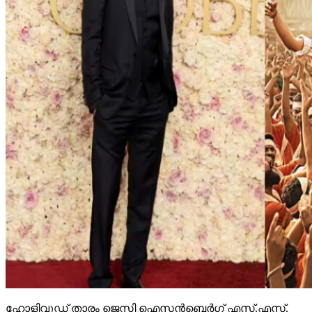
ഹോളിവുഡ് താരം ജെസി ഐസന്‍ബെര്‍ഗ് എസ്.എസ്.