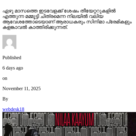
ഏഴു മാസത്തെ ഇടവേളക്ക് ശേഷം തീയേറ്ററുകളിൽ
എത്തുന്ന മമ്മൂട്ടി ചിത്രമെന്ന നിലയിൽ വലിയ
ആവേശത്തോടെയാണ് ആരാധകരും സിനിമാ പ്രേമികളും
കളങ്കാവൽ കാത്തിരിക്കുന്നത്.
Published
6 days ago
on
November 11, 2025
By
webdesk18