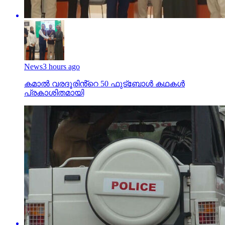
News
3 hours ago
കമാൽ വരദൂരിൻ്റെ 50 ഫുട്ബോൾ കഥകൾ
പ്രകാശിതമായി