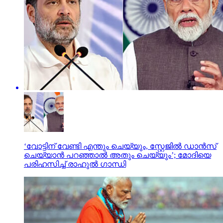
‘വോട്ടിന് വേണ്ടി എന്തും ചെയ്യും, സ്റ്റേജിൽ ഡാൻസ്
ചെയ്യാൻ പറഞ്ഞാൽ അതും ചെയ്യും’; മോദിയെ
പരിഹസിച്ച് രാഹുൽ ഗാന്ധി