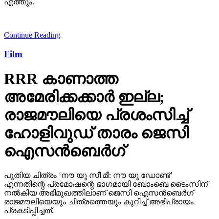
എത്തും.
Continue Reading
Film
RRR കാണാത്ത
അമേരിക്കക്കാര്‍ ഇല്ല;
രാജമൗലിയെ പ്രശംസിച്ച്
ഹോളിവുഡ് താരം ജെസി
ഐസന്‍ബെര്‍ഗ്
പുതിയ ചിത്രം ‘നൗ യു സീ മീ: നൗ യു ഡോണ്ട്’
എന്നതിന്റെ പ്രമോഷന്റെ ഭാഗമായി ബോംബെ ടൈംസിന്
നല്‍കിയ അഭിമുഖത്തിലാണ് ജെസി ഐസന്‍ബെര്‍ഗ്
രാജമൗലിയെയും ചിത്രത്തെയും കുറിച്ച് അഭിപ്രായം
പ്രകടിപ്പിച്ചത്.