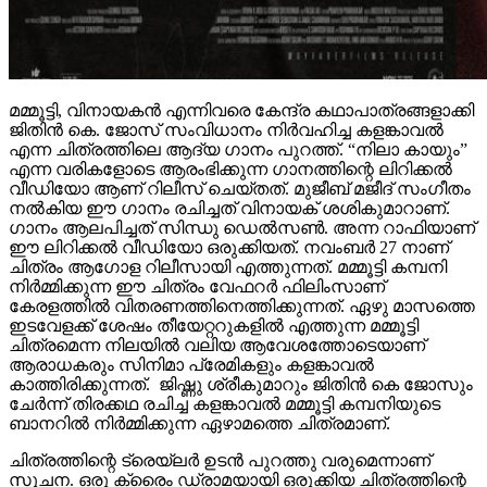
മമ്മൂട്ടി, വിനായകൻ എന്നിവരെ കേന്ദ്ര കഥാപാത്രങ്ങളാക്കി
ജിതിൻ കെ. ജോസ് സംവിധാനം നിർവഹിച്ച കളങ്കാവൽ
എന്ന ചിത്രത്തിലെ ആദ്യ ഗാനം പുറത്ത്. “നിലാ കായും”
എന്ന വരികളോടെ ആരംഭിക്കുന്ന ഗാനത്തിന്റെ ലിറിക്കൽ
വീഡിയോ ആണ് റിലീസ് ചെയ്തത്. മുജീബ് മജീദ് സംഗീതം
നൽകിയ ഈ ഗാനം രചിച്ചത് വിനായക് ശശികുമാറാണ്.
ഗാനം ആലപിച്ചത് സിന്ധു ഡെൽസൺ. അന്ന റാഫിയാണ്
ഈ ലിറിക്കൽ വീഡിയോ ഒരുക്കിയത്. നവംബർ 27 നാണ്
ചിത്രം ആഗോള റിലീസായി എത്തുന്നത്. മമ്മൂട്ടി കമ്പനി
നിർമ്മിക്കുന്ന ഈ ചിത്രം വേഫറർ ഫിലിംസാണ്
കേരളത്തിൽ വിതരണത്തിനെത്തിക്കുന്നത്. ഏഴു മാസത്തെ
ഇടവേളക്ക് ശേഷം തീയേറ്ററുകളിൽ എത്തുന്ന മമ്മൂട്ടി
ചിത്രമെന്ന നിലയിൽ വലിയ ആവേശത്തോടെയാണ്
ആരാധകരും സിനിമാ പ്രേമികളും കളങ്കാവൽ
കാത്തിരിക്കുന്നത്. ജിഷ്ണു ശ്രീകുമാറും ജിതിൻ കെ ജോസും
ചേർന്ന് തിരക്കഥ രചിച്ച കളങ്കാവൽ മമ്മൂട്ടി കമ്പനിയുടെ
ബാനറിൽ നിർമ്മിക്കുന്ന ഏഴാമത്തെ ചിത്രമാണ്.
ചിത്രത്തിന്റെ ട്രെയ്‌ലർ ഉടൻ പുറത്തു വരുമെന്നാണ്
സൂചന. ഒരു ക്രൈം ഡ്രാമയായി ഒരുക്കിയ ചിത്രത്തിന്റെ