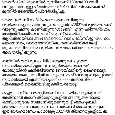
ട്രെന്‍ഡിങ് പട്ടികയില്‍ മുന്നിലാണ്. 130ണ്മ100 അടി
വലുപ്പത്തിലുള്ള പ്രത്യേക സ്‌ക്രീനില്‍ പ്രേക്ഷകര്‍ക്ക്
മുന്നില്‍ ട്രെയിലര്‍ പ്രദര്‍ശിപ്പിച്ചു.
ട്രെയിലര്‍ സി.ഇ. 512-ലെ വാരണാസിയുടെ
ദൃശ്യങ്ങളോടെ തുടങ്ങുന്നു. തുടര്‍ന്ന് 2027ല്‍ ഭൂമിയിലേക്ക്
വരുന്നു എന്നു കാണിക്കുന്ന ‘ശാംഭവി’ എന്ന ഛിന്നഗ്രഹം,
അന്റാര്‍ട്ടിക്കയിലെ റോസ് ഐസ് ഷെല്‍ഫ്,
ആഫ്രിക്കയിലെ അംബോസെലി വനം, ബി.സി.ഇ 7200-ലെ
ലങ്കാനഗരം, വാരണാസിയിലെ മണികര്‍ണികാ ഘട്ട്
തുടങ്ങിയ ഭീമാകാര ദൃശ്യവിശേഷങ്ങള്‍ അതിശയത്തോടെ
അവതരിപ്പിക്കുന്നു.
കയ്യില്‍ ത്രിശൂലം പിടിച്ച് കാളയുടെ പുറത്ത്
സവാരിയുമായി എത്തുന്ന രുദ്രയായി മഹേഷ്
ബാബുവിന്റെ എന്‍ട്രിയാണ് ട്രെയിലറിന്റെ ഹൈലൈറ്റ്.
അതേപോലെ, വേദിയിലേക്കും മഹേഷ് ബാബു കാളപ്പുറത്ത്
സവാരിയായി എത്തിയപ്പോള്‍ 60,000-ത്തിലധികം
പ്രേക്ഷകര്‍ കൈയ്യടി മുഴക്കി വരവേറ്റു.
ഐമാക്‌സ് ഫോര്‍മാറ്റിലാണ് ഈ ചിത്രം ഒരുക്കുന്നത്.
അതിനാല്‍ തന്നെ തിയേറ്ററുകളില്‍ അത്ഭുതകരമായ
കാഴ്ചാനുഭവം സമ്മാനിക്കുമെന്നുറപ്പ്. ബാഹുബലി,
ഞഞഞ എന്നിവയുടെ സംവിധായകന്‍ രാജമൗലിയുടെ
ഈ ബ്രഹ്‌മാണ്ഡ പ്രോജക്റ്റ് 2027-ല്‍ തിയേറ്ററുകളിലേക്ക്