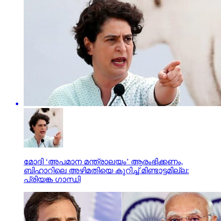
മോദി ‘അപമാന മന്ത്രാലയം’ ആരംഭിക്കണം,
ബിഹാറിലെ അഴിമതിയെ കുറിച്ച് മിണ്ടാട്ടമില്ല:
പ്രിയങ്ക ഗാന്ധി