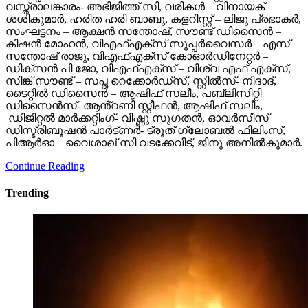
വസ്ത്രാലങ്കാരം- അഭിജിത്ത് സി, വരികൾ – വിനായക്
ശശികുമാർ, ഹരിത ഹരി ബാബു, കളറിസ്റ്റ് – ലിജു പ്രഭാകർ,
സംഘട്ടനം – ആക്ഷൻ സന്തോഷ്, സൗണ്ട് ഡിസൈൻ –
കിഷൻ മോഹൻ, വിഎഫ്എക്സ് സൂപ്പർവൈസർ – എസ്
സന്തോഷ് രാജു, വിഎഫ്എക്സ് കോഓർഡിനേറ്റർ –
ഡിക്സൻ പി ജോ, വിഎഫ്എക്സ് – വിശ്വ എഫ് എക്സ്,
സിങ്ക് സൗണ്ട് – സപ്ത റെക്കോർഡ്സ്, സ്റ്റിൽസ്- നിദാദ്,
ടൈറ്റിൽ ഡിസൈൻ – ആഷിഫ് സലീം, പബ്ലിസിറ്റി
ഡിസൈൻസ്- ആൻ്റണി സ്റ്റീഫൻ, ആഷിഫ് സലീം,
ഡിജിറ്റൽ മാർക്കറ്റിംഗ്- വിഷ്ണു സുഗതൻ, ഓവർസീസ്
ഡിസ്ട്രിബൂഷൻ പാർട്ണർ- ട്രൂത് ഗ്ലോബൽ ഫിലിംസ്,
പിആർഓ – വൈശാഖ് സി വടക്കേവീട്, ജിനു അനിൽകുമാർ.
Continue Reading
Trending