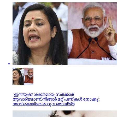
‘ഇന്ത്യക്ക് ശക്തമായ സർക്കാർ
ആവശ്യമാണ്,നിങ്ങൾ മറ്റ് പണികൾ നോക്കൂ’;
മോദിക്കെതിരെ മഹുവ മൊയ്ത്ര