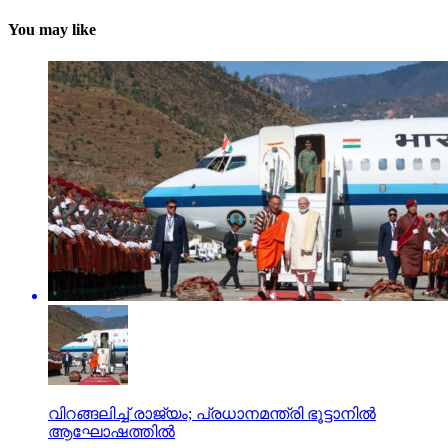
You may like
വിറങ്ങലിച്ച് രാജ്യം; പ്രധാനമന്ത്രി ഭൂട്ടാനില്‍
ആഘോഷത്തില്‍