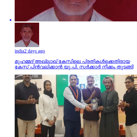
india
2 days ago
മുഹമ്മദ് അഖ്‌ലാഖ് കേസിലെ പ്രതികള്‍ക്കെതിരായ
കേസ് പിന്‍വലിക്കാന്‍ യു.പി. സര്‍ക്കാര്‍ നീക്കം തുടങ്ങി