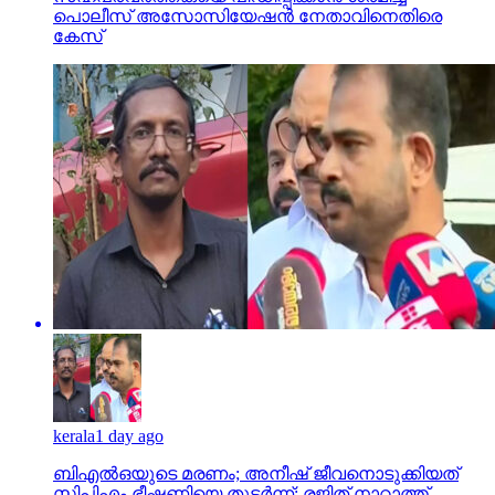
പൊലീസ് അസോസിയേഷന്‍ നേതാവിനെതിരെ
കേസ്
kerala
1 day ago
ബിഎല്‍ഒയുടെ മരണം; അനീഷ് ജീവനൊടുക്കിയത്
സിപിഎം ഭീഷണിയെ തുടര്‍ന്ന്; രജിത് നാറാത്ത്