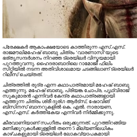
പ്രേക്ഷകര്‍ ആകാംക്ഷയോടെ കാത്തിരുന്ന എസ്.എസ്.
രാജമൗലിമഹേഷ് ബാബു ചിത്രം ‘വാരണാസി’യുടെ
ഭര്തൃസന്ദര്‍ശനം നിറഞ്ഞ ട്രെയിലര്‍ വിസ്മയമായി
പുറത്തുവന്നു. ഹൈദരാബാദിലെ റാമോജി ഫിലിം
സിറ്റിയില്‍ നടന്ന അതിവിശാലമായ ചടങ്ങിലാണ് ട്രെയിലര്‍
റിലീസ് ചെയ്തത്.
ചിത്രത്തില്‍ രുദ്ര എന്ന കഥാപാത്രമായി മഹേഷ് ബാബു
എത്തുന്നു. മഹേഷ് ബാബു, പ്രിയങ്ക ചോപ്ര, പൃഥ്വിരാജ്
സുകുമാരന്‍ എന്നിവര്‍ കേന്ദ്ര കഥാപാത്രങ്ങളായി
എത്തുന്ന ചിത്രം ശ്രീ ദുര്ഗ ആര്‍ട്‌സ്, ഷോവിങ്
ബിസിനസ് ബാനറുകളില്‍ കെ. എല്‍. നാരായണ,
എസ്.എസ്. കര്‍ത്തികേയ എന്നിവര്‍ നിര്‍മ്മിക്കുന്നു.
കീരവാണിയാണ് സംഗീതം ഒരുക്കുന്നത്. പുറത്തിറങ്ങിയ
മണിക്കൂറുകള്‍ക്കുള്ളില്‍ തന്നെ 5 മില്യണിലധികം
കാഴ്ചകളുമായി ട്രെയിലര്‍ ലോകവ്യാപകമായി