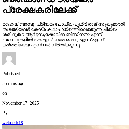
പ്രേക്ഷകരിലേക്ക്
മഹേഷ് ബാബു, പ്രിയങ്ക ചോപ്ര, പൃഥ്വിരാജ് സുകുമാരൻ
തുടങ്ങിയവർ കേന്ദ്ര കഥാപാത്രത്തിലെത്തുന്ന ചിത്രം
ശ്രീ ദുർഗ ആർട്ട്സ്,ഷോവിങ് ബിസിനസ് എന്നീ
ബാനറുകളിൽ കെ എൽ നാരായണ, എസ് എസ്
കർത്തികേയ എന്നിവർ നിർമ്മിക്കുന്നു.
Published
55 mins ago
on
November 17, 2025
By
webdesk18