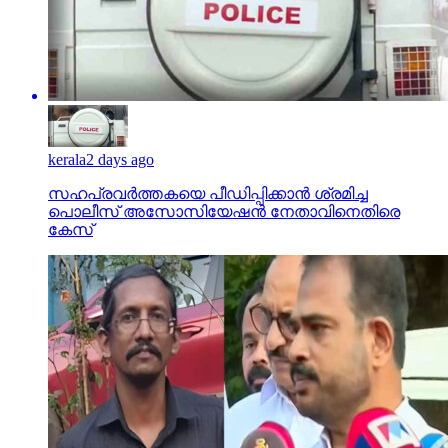
kerala
2 days ago
സഹപ്രവര്‍ത്തകയെ പീഡിപ്പിക്കാന്‍ ശ്രമിച്ച
പൊലീസ് അസോസിയേഷന്‍ നേതാവിനെതിരെ
കേസ്