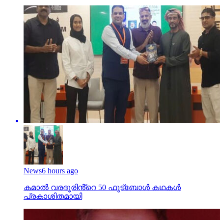
News
6 hours ago
കമാൽ വരദൂരിൻ്റെ 50 ഫുട്ബോൾ കഥകൾ
പ്രകാശിതമായി