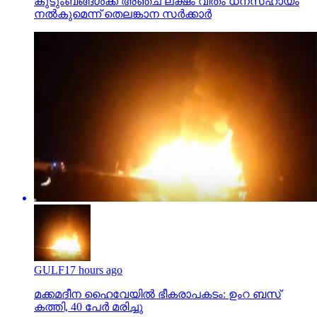
കുടുംബങ്ങള്‍ക്ക് അഞ്ച് ലക്ഷം വീതം ധനസഹായം
നല്‍കുമെന്ന് തെലങ്കാന സര്‍ക്കാര്‍
GULF
17 hours ago
മക്കമദീന ഹൈവേയില്‍ ഭീകരാപകടം: ഉംറ ബസ്
കത്തി, 40 പേര്‍ മരിച്ചു