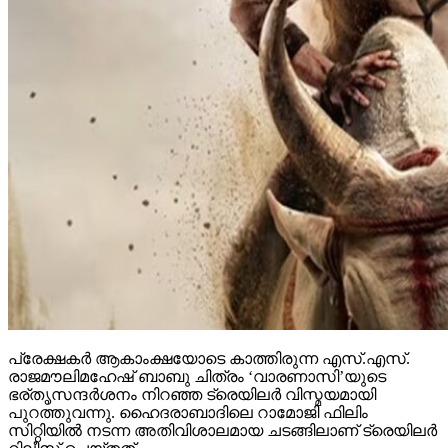
പ്രേക്ഷകര്‍ ആകാംക്ഷയോടെ കാത്തിരുന്ന എസ്.എസ്.
രാജമൗലിമഹേഷ് ബാബു ചിത്രം ‘വാരണാസി’യുടെ
ഭര്തൃസന്ദര്‍ശനം നിറഞ്ഞ ട്രെയിലര്‍ വിസ്മയമായി
പുറത്തുവന്നു. ഹൈദരാബാദിലെ റാമോജി ഫിലിം
സിറ്റിയില്‍ നടന്ന അതിവിശാലമായ ചടങ്ങിലാണ് ട്രെയിലര്‍