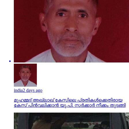
india
2 days ago
മുഹമ്മദ് അഖ്‌ലാഖ് കേസിലെ പ്രതികള്‍ക്കെതിരായ
കേസ് പിന്‍വലിക്കാന്‍ യു.പി. സര്‍ക്കാര്‍ നീക്കം തുടങ്ങി