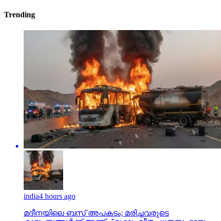
Trending
india
4 hours ago
മദീനയിലെ ബസ് അപകടം; മരിച്ചവരുടെ