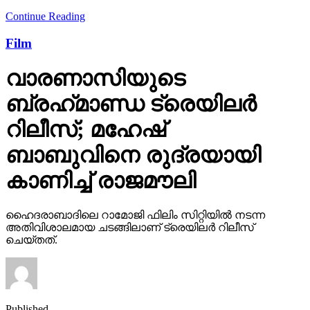
Continue Reading
Film
വാരണാസിയുടെ
ബ്രഹ്‌മാണ്ഡ ട്രെയിലര്‍
റിലീസ്; മഹേഷ്
ബാബുവിനെ രുദ്രയായി
കാണിച്ച് രാജമൗലി
ഹൈദരാബാദിലെ റാമോജി ഫിലിം സിറ്റിയില്‍ നടന്ന
അതിവിശാലമായ ചടങ്ങിലാണ് ട്രെയിലര്‍ റിലീസ്
ചെയ്തത്.
Published