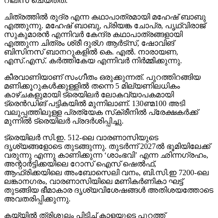
റിലീസ് ചെയ്തത്.
ചിത്രത്തില്‍ രുദ്ര എന്ന കഥാപാത്രമായി മഹേഷ് ബാബു
എത്തുന്നു. മഹേഷ് ബാബു, പ്രിയങ്ക ചോപ്ര, പൃഥ്വിരാജ്
സുകുമാരന്‍ എന്നിവര്‍ കേന്ദ്ര കഥാപാത്രങ്ങളായി
എത്തുന്ന ചിത്രം ശ്രീ ദുര്ഗ ആര്‍ട്‌സ്, ഷോവിങ്
ബിസിനസ് ബാനറുകളില്‍ കെ. എല്‍. നാരായണ,
എസ്.എസ്. കര്‍ത്തികേയ എന്നിവര്‍ നിര്‍മ്മിക്കുന്നു.
കീരവാണിയാണ് സംഗീതം ഒരുക്കുന്നത്. പുറത്തിറങ്ങിയ
മണിക്കൂറുകള്‍ക്കുള്ളില്‍ തന്നെ 5 മില്യണിലധികം
കാഴ്ചകളുമായി ട്രെയിലര്‍ ലോകവ്യാപകമായി
ട്രെന്‍ഡിങ് പട്ടികയില്‍ മുന്നിലാണ്. 130ണ്മ100 അടി
വലുപ്പത്തിലുള്ള പ്രത്യേക സ്‌ക്രീനില്‍ പ്രേക്ഷകര്‍ക്ക്
മുന്നില്‍ ട്രെയിലര്‍ പ്രദര്‍ശിപ്പിച്ചു.
ട്രെയിലര്‍ സി.ഇ. 512-ലെ വാരണാസിയുടെ
ദൃശ്യങ്ങളോടെ തുടങ്ങുന്നു. തുടര്‍ന്ന് 2027ല്‍ ഭൂമിയിലേക്ക്
വരുന്നു എന്നു കാണിക്കുന്ന ‘ശാംഭവി’ എന്ന ഛിന്നഗ്രഹം,
അന്റാര്‍ട്ടിക്കയിലെ റോസ് ഐസ് ഷെല്‍ഫ്,
ആഫ്രിക്കയിലെ അംബോസെലി വനം, ബി.സി.ഇ 7200-ലെ
ലങ്കാനഗരം, വാരണാസിയിലെ മണികര്‍ണികാ ഘട്ട്
തുടങ്ങിയ ഭീമാകാര ദൃശ്യവിശേഷങ്ങള്‍ അതിശയത്തോടെ
അവതരിപ്പിക്കുന്നു.
കയ്യില്‍ ത്രിശൂലം പിടിച്ച് കാളയുടെ പുറത്ത്