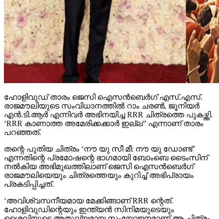
ഹോളിവുഡ് താരം ജെസി ഐസന്‍ബെര്‍ഗ് എസ്.എസ്.
രാജമൗലിയുടെ സംവിധാനത്തില്‍ റാം ചരണ്‍, ജൂനിയര്‍
എന്‍.ടി.ആര്‍ എന്നിവര്‍ അഭിനയിച്ച RRR ചിത്രത്തെ പുകഴ്ത്തി.
‘RRR കാണാത്ത അമേരിക്കക്കാര്‍ ഇല്ല” എന്നാണ് താരം
പറഞ്ഞത്.
തന്റെ പുതിയ ചിത്രം ‘നൗ യു സീ മീ: നൗ യു ഡോണ്ട്’
എന്നതിന്റെ പ്രമോഷന്റെ ഭാഗമായി ബോംബെ ടൈംസിന്
നല്‍കിയ അഭിമുഖത്തിലാണ് ജെസി ഐസന്‍ബെര്‍ഗ്
രാജമൗലിയെയും ചിത്രത്തെയും കുറിച്ച് അഭിപ്രായം
പ്രകടിപ്പിച്ചത്.
‘അവിശ്വസനീയമായ മേക്കിങ്ങാണ് RRR ന്റെത്.
ഹോളിവുഡിന്റെയും ഇന്ത്യന്‍ സിനിമയുടെയും
ശൈലിയുടെ അതുല്യമായ സംയോജനമാണ് ആ ചിത്രം.