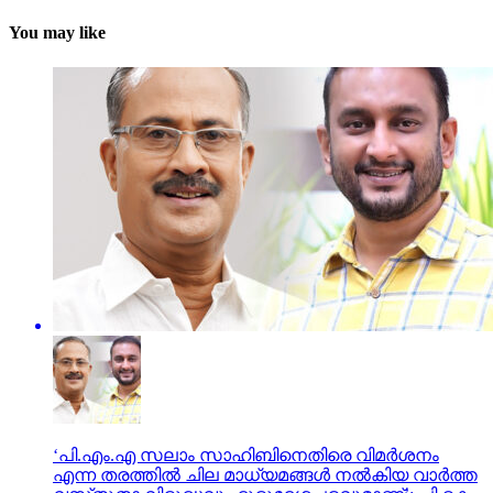
You may like
‘പി.എം.എ സലാം സാഹിബിനെതിരെ വിമർശനം
എന്ന തരത്തിൽ ചില മാധ്യമങ്ങൾ നൽകിയ വാർത്ത