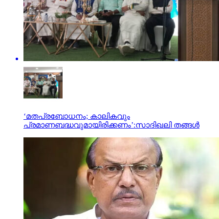
‘മതപ്രബോധനം; കാലികവും
പ്രമാണബദ്ധവുമായിരിക്കണം’:സാദിഖലി തങ്ങൾ