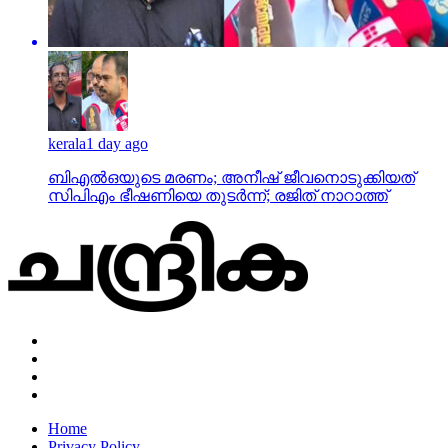
kerala
1 day ago
ബിഎല്‍ഒയുടെ മരണം; അനീഷ് ജീവനൊടുക്കിയത്
സിപിഎം ഭീഷണിയെ തുടര്‍ന്ന്; രജിത് നാറാത്ത്
Home
Privacy Policy