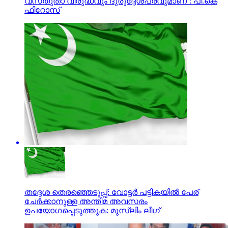
വസ്‌തുതാ വിരുദ്ധവും ദുരുദ്ദേശപരവുമാണ്’: പി.കെ
ഫിറോസ്‌
തദ്ദേശ തെരഞ്ഞെടുപ്പ്: വോട്ടര്‍ പട്ടികയില്‍ പേര്
ചേര്‍ക്കാനുള്ള അന്തിമ അവസരം
ഉപയോഗപ്പെടുത്തുക: മുസ്‌ലിം ലീഗ്‌