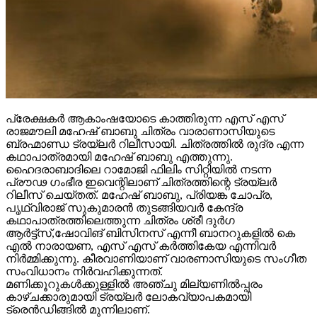
പ്രേക്ഷകർ ആകാംഷയോടെ കാത്തിരുന്ന എസ് എസ്
രാജമൗലി മഹേഷ് ബാബു ചിത്രം വാരാണാസിയുടെ
ബ്രഹ്മാണ്ഡ ട്രയ്ലർ റിലീസായി. ചിത്രത്തിൽ രുദ്ര എന്ന
കഥാപാത്രമായി മഹേഷ് ബാബു എത്തുന്നു.
ഹൈദരാബാദിലെ റാമോജി ഫിലിം സിറ്റിയിൽ നടന്ന
പ്രൗഢ ഗംഭീര ഇവെന്റിലാണ് ചിത്രത്തിന്റെ ട്രയ്ലർ
റിലീസ് ചെയ്തത്. മഹേഷ് ബാബു, പ്രിയങ്ക ചോപ്ര,
പൃഥ്വിരാജ് സുകുമാരൻ തുടങ്ങിയവർ കേന്ദ്ര
കഥാപാത്രത്തിലെത്തുന്ന ചിത്രം ശ്രീ ദുർഗ
ആർട്ട്സ്,ഷോവിങ് ബിസിനസ് എന്നീ ബാനറുകളിൽ കെ
എൽ നാരായണ, എസ് എസ് കർത്തികേയ എന്നിവർ
നിർമ്മിക്കുന്നു. കീരവാണിയാണ് വാരണാസിയുടെ സംഗീത
സംവിധാനം നിർവഹിക്കുന്നത്.
മണിക്കൂറുകൾക്കുള്ളിൽ അഞ്ചു മില്യണിൽപ്പരം
കാഴ്ചക്കാരുമായി ട്രയ്ലർ ലോകവ്യാപകമായി
ട്രെൻഡിങ്ങിൽ മുന്നിലാണ്.