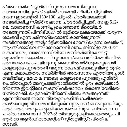
പ്രേക്ഷകർക്ക് ദൃശ്യവിസ്മയം സമ്മാനിക്കുന്ന
വാരാണസിയുടെ ട്രയ്ലർ റാമോജി ഫിലിം സിറ്റിയിൽ
നടന്ന ഇവെന്റിൽ 130×100 ഫീറ്റിൽ പ്രത്യേകമായി
സജ്ജീകരിച്ച സ്‌ക്രീനിലാണ് പ്രദർശിപ്പിച്ചത് . സിഇ 512-
ലെ വാരാണസി കാണിച്ചുകൊണ്ടാണ് ട്രെയിലര്‍
തുടങ്ങുന്നത്. പിന്നീട് 2027-ല്‍ ഭൂമിയെ ലക്ഷ്യമാക്കി വരുന്ന
ശാംഭവി എന്ന ഛിന്നഗ്രഹമാണ് കാണിക്കുന്നത്.
തുടര്‍ന്നങ്ങോട്ട് അന്റാര്‍ട്ടിക്കയിലെ റോസ് ഐസ് ഷെല്‍ഫ്,
ആഫ്രിക്കയിലെ അംബോസെലി വനം, ബിസിഇ 7200-ലെ
ലങ്കാനഗരം, വാരാണസിയിലെ മണികര്‍ണികാ ഘട്ട്
തുടങ്ങിയവയെല്ലാം വിസ്മയക്കാഴ്ചകളായി ട്രെയിലറില്‍
അനാവരണം ചെയ്യുന്നു.കൈയില്‍ ത്രിശൂലവുമേന്തി
കാളയുടെ പുറത്തേറി വരുന്ന മഹേഷ് ബാബുവിന്റെ രുദ്ര
എന്ന കഥാപാത്രം സ്‌ക്രീനിൽ അവസാനം എത്തിയപ്പോൾ
വേദിയിലും മഹേഷ് ബാബു കാളയുടെ പുറത്തു എൻട്രി
ചെയ്തപ്പോൾ അറുപത്തിനായിരത്തിൽപ്പരം കാഴ്ചക്കാർ
നിറഞ്ഞ ഇവന്റിലെ സദസ്സ് ഹർഷാരവം കൊണ്ട് വേദിയെ
ധന്യമാക്കി. ഐമാക്‌സിലാണ് ചിത്രം ഒരുങ്ങുന്നത്
എന്നതിനാല്‍ തന്നെ തിയേറ്ററുകളില്‍ ഗംഭീരമായ
കാഴ്ചാനുഭൂതി സമ്മാനിക്കുമെന്നുറപ്പാണ്.ബാഹുബലിയും
ആർ ആർ ആറും ഒരുക്കിയ രാജമൗലിയുടെ ബ്രഹ്മാണ്ഡ
ചിത്രം വാരണാസി 2027ൽ തിയേറ്ററുകളിലേക്കെത്തും. പി
ആർ ഓ ആൻഡ് മാർക്കറ്റിംഗ് സ്ട്രാറ്റജിസ്റ്റ് : പ്രതീഷ്
ശേഖർ.