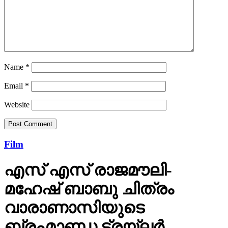
Name
*
Email
*
Website
Film
എസ് എസ് രാജമൗലി-
മഹേഷ് ബാബു ചിത്രം
വാരാണാസിയുടെ
ബ്രഹ്മാണ്ഡ ട്രയ്ലർ