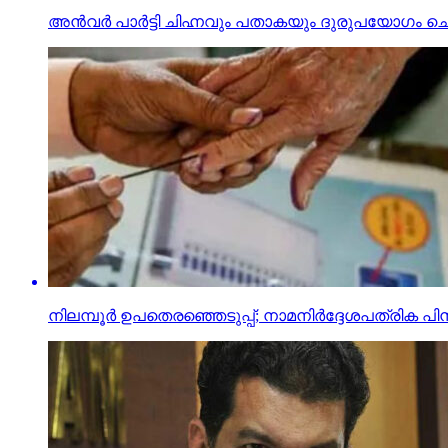
അന്‍വര്‍ പാര്‍ട്ടി ചിഹ്നവും പതാകയും ദുരുപയോഗം ചെ
നിലമ്പൂര്‍ ഉപതെരഞ്ഞെടുപ്പ്; നാമനിര്‍ദ്ദേശപത്രിക 