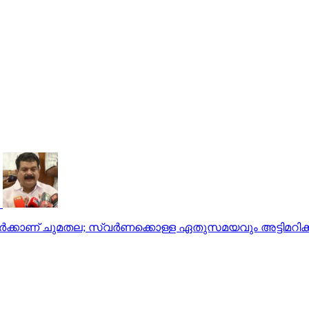
് ചുമതല; സ്വര്‍ണക്കൊള്ള ഏതുസമയവും അട്ടിമറിക്കപ്പെട