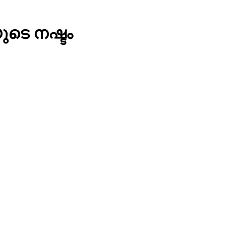
ുടെ നഷ്ടം