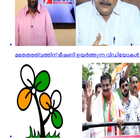
മതേതരത്വത്തിന് ഭീഷണി ഉയര്‍ത്തുന്ന വിഡിയോകള്‍ പ്ര