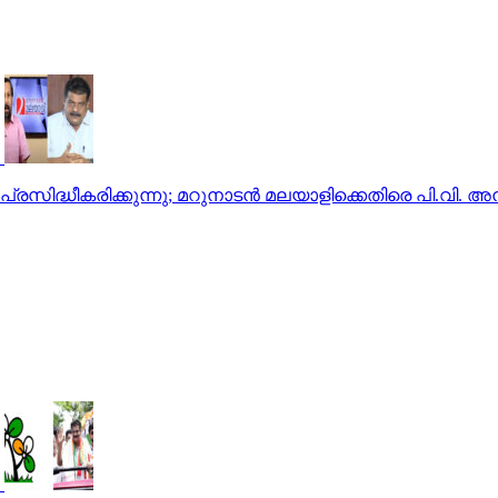
സിദ്ധീകരിക്കുന്നു; മറുനാടന്‍ മലയാളിക്കെതിരെ പി.വി. അന്