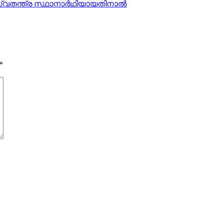
്വതന്ത്ര സ്ഥാനാര്‍ഥിയായതിനാല്‍
*