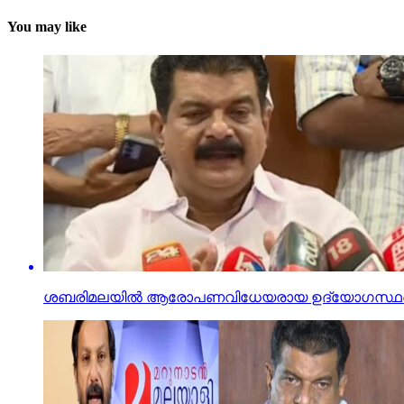
You may like
ശബരിമലയില്‍ ആരോപണവിധേയരായ ഉദ്യോഗസ്ഥര്‍ക്കാണ