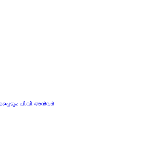
ും; പി.വി. അന്‍വര്‍