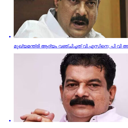
മുഖ്യമന്ത്രി ആദ്യം വഞ്ചിച്ചത് വി.എസിനെ; പി വി അന