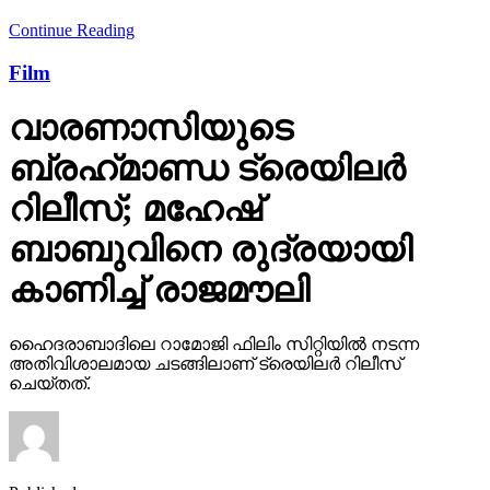
Continue Reading
Film
വാരണാസിയുടെ
ബ്രഹ്‌മാണ്ഡ ട്രെയിലര്‍
റിലീസ്; മഹേഷ്
ബാബുവിനെ രുദ്രയായി
കാണിച്ച് രാജമൗലി
ഹൈദരാബാദിലെ റാമോജി ഫിലിം സിറ്റിയില്‍ നടന്ന
അതിവിശാലമായ ചടങ്ങിലാണ് ട്രെയിലര്‍ റിലീസ്
ചെയ്തത്.