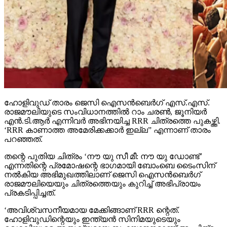
ഹോളിവുഡ് താരം ജെസി ഐസന്‍ബെര്‍ഗ് എസ്.എസ്.
രാജമൗലിയുടെ സംവിധാനത്തില്‍ റാം ചരണ്‍, ജൂനിയര്‍
എന്‍.ടി.ആര്‍ എന്നിവര്‍ അഭിനയിച്ച RRR ചിത്രത്തെ പുകഴ്ത്തി.
‘RRR കാണാത്ത അമേരിക്കക്കാര്‍ ഇല്ല” എന്നാണ് താരം
പറഞ്ഞത്.
തന്റെ പുതിയ ചിത്രം ‘നൗ യു സീ മീ: നൗ യു ഡോണ്ട്’
എന്നതിന്റെ പ്രമോഷന്റെ ഭാഗമായി ബോംബെ ടൈംസിന്
നല്‍കിയ അഭിമുഖത്തിലാണ് ജെസി ഐസന്‍ബെര്‍ഗ്
രാജമൗലിയെയും ചിത്രത്തെയും കുറിച്ച് അഭിപ്രായം
പ്രകടിപ്പിച്ചത്.
‘അവിശ്വസനീയമായ മേക്കിങ്ങാണ് RRR ന്റെത്.
ഹോളിവുഡിന്റെയും ഇന്ത്യന്‍ സിനിമയുടെയും