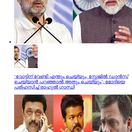
‘വോട്ടിന് വേണ്ടി എന്തും ചെയ്യും, സ്റ്റേജിൽ ഡാൻസ്
ചെയ്യാൻ പറഞ്ഞാൽ അതും ചെയ്യും’; മോദിയെ
പരിഹസിച്ച് രാഹുൽ ഗാന്ധി