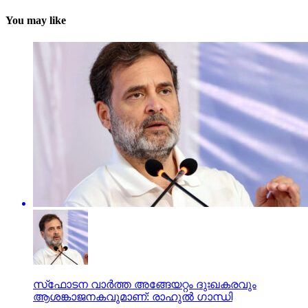
You may like
സ്‌ഫോടന വാര്‍ത്ത അങ്ങേയറ്റം ദുഃഖകരവും
ആശങ്കാജനകവുമാണ്: രാഹുല്‍ ഗാന്ധി