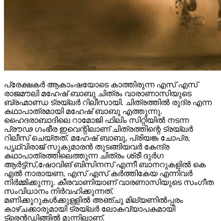
പ്രേക്ഷകർ ആകാംഷയോടെ കാത്തിരുന്ന എസ് എസ്
രാജമൗലി മഹേഷ് ബാബു ചിത്രം വാരാണാസിയുടെ
ബ്രഹ്മാണ്ഡ ട്രയ്ലർ റിലീസായി. ചിത്രത്തിൽ രുദ്ര എന്ന
കഥാപാത്രമായി മഹേഷ് ബാബു എത്തുന്നു.
ഹൈദരാബാദിലെ റാമോജി ഫിലിം സിറ്റിയിൽ നടന്ന
പ്രൗഢ ഗംഭീര ഇവെന്റിലാണ് ചിത്രത്തിന്റെ ട്രയ്ലർ
റിലീസ് ചെയ്തത്. മഹേഷ് ബാബു, പ്രിയങ്ക ചോപ്ര,
പൃഥ്വിരാജ് സുകുമാരൻ തുടങ്ങിയവർ കേന്ദ്ര
കഥാപാത്രത്തിലെത്തുന്ന ചിത്രം ശ്രീ ദുർഗ
ആർട്ട്സ്,ഷോവിങ് ബിസിനസ് എന്നീ ബാനറുകളിൽ കെ
എൽ നാരായണ, എസ് എസ് കർത്തികേയ എന്നിവർ
നിർമ്മിക്കുന്നു. കീരവാണിയാണ് വാരണാസിയുടെ സംഗീത
സംവിധാനം നിർവഹിക്കുന്നത്.
മണിക്കൂറുകൾക്കുള്ളിൽ അഞ്ചു മില്യണിൽപ്പരം
കാഴ്ചക്കാരുമായി ട്രയ്ലർ ലോകവ്യാപകമായി
ട്രെൻഡിങ്ങിൽ മുന്നിലാണ്.