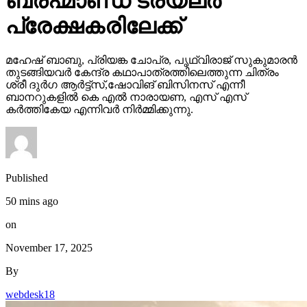
ബ്രഹ്മാണ്ഡ ട്രയ്ലർ
പ്രേക്ഷകരിലേക്ക്
മഹേഷ് ബാബു, പ്രിയങ്ക ചോപ്ര, പൃഥ്വിരാജ് സുകുമാരൻ
തുടങ്ങിയവർ കേന്ദ്ര കഥാപാത്രത്തിലെത്തുന്ന ചിത്രം
ശ്രീ ദുർഗ ആർട്ട്സ്,ഷോവിങ് ബിസിനസ് എന്നീ
ബാനറുകളിൽ കെ എൽ നാരായണ, എസ് എസ്
കർത്തികേയ എന്നിവർ നിർമ്മിക്കുന്നു.
Published
50 mins ago
on
November 17, 2025
By
webdesk18