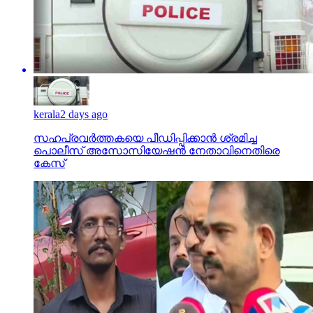
kerala
2 days ago
സഹപ്രവര്‍ത്തകയെ പീഡിപ്പിക്കാന്‍ ശ്രമിച്ച
പൊലീസ് അസോസിയേഷന്‍ നേതാവിനെതിരെ
കേസ്