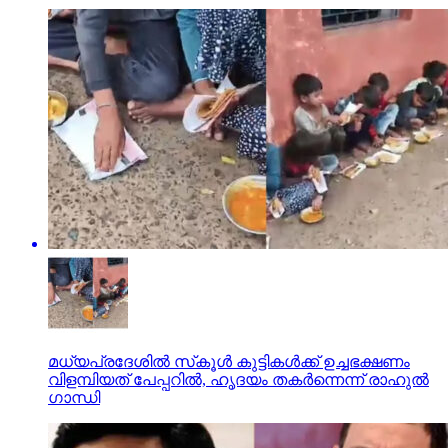
മധ്യപ്രദേശില്‍ സ്‌കൂള്‍ കുട്ടികള്‍ക്ക് ഉച്ചഭക്ഷണം
വിളമ്പിയത്‌ പേപ്പറില്‍, ഹൃദയം തകര്‍ന്നെന്ന് രാഹുല്‍
ഗാന്ധി