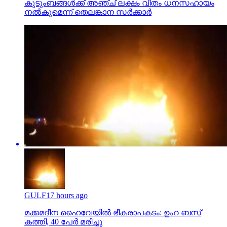
കുടുംബങ്ങള്‍ക്ക് അഞ്ച് ലക്ഷം വീതം ധനസഹായം
നല്‍കുമെന്ന് തെലങ്കാന സര്‍ക്കാര്‍
GULF
17 hours ago
മക്കമദീന ഹൈവേയില്‍ ഭീകരാപകടം: ഉംറ ബസ്
കത്തി, 40 പേര്‍ മരിച്ചു