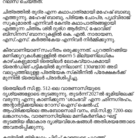
റിലീസ് ചെയ്തത്.
ചിത്രത്തില്‍ രുദ്ര എന്ന കഥാപാത്രമായി മഹേഷ് ബാബു
എത്തുന്നു. മഹേഷ് ബാബു, പ്രിയങ്ക ചോപ്ര, പൃഥ്വിരാജ്
സുകുമാരന്‍ എന്നിവര്‍ കേന്ദ്ര കഥാപാത്രങ്ങളായി
എത്തുന്ന ചിത്രം ശ്രീ ദുര്ഗ ആര്‍ട്‌സ്, ഷോവിങ്
ബിസിനസ് ബാനറുകളില്‍ കെ. എല്‍. നാരായണ,
എസ്.എസ്. കര്‍ത്തികേയ എന്നിവര്‍ നിര്‍മ്മിക്കുന്നു.
കീരവാണിയാണ് സംഗീതം ഒരുക്കുന്നത്. പുറത്തിറങ്ങിയ
മണിക്കൂറുകള്‍ക്കുള്ളില്‍ തന്നെ 5 മില്യണിലധികം
കാഴ്ചകളുമായി ട്രെയിലര്‍ ലോകവ്യാപകമായി
ട്രെന്‍ഡിങ് പട്ടികയില്‍ മുന്നിലാണ്. 130ണ്മ100 അടി
വലുപ്പത്തിലുള്ള പ്രത്യേക സ്‌ക്രീനില്‍ പ്രേക്ഷകര്‍ക്ക്
മുന്നില്‍ ട്രെയിലര്‍ പ്രദര്‍ശിപ്പിച്ചു.
ട്രെയിലര്‍ സി.ഇ. 512-ലെ വാരണാസിയുടെ
ദൃശ്യങ്ങളോടെ തുടങ്ങുന്നു. തുടര്‍ന്ന് 2027ല്‍ ഭൂമിയിലേക്ക്
വരുന്നു എന്നു കാണിക്കുന്ന ‘ശാംഭവി’ എന്ന ഛിന്നഗ്രഹം,
അന്റാര്‍ട്ടിക്കയിലെ റോസ് ഐസ് ഷെല്‍ഫ്,
ആഫ്രിക്കയിലെ അംബോസെലി വനം, ബി.സി.ഇ 7200-ലെ
ലങ്കാനഗരം, വാരണാസിയിലെ മണികര്‍ണികാ ഘട്ട്
തുടങ്ങിയ ഭീമാകാര ദൃശ്യവിശേഷങ്ങള്‍ അതിശയത്തോടെ
അവതരിപ്പിക്കുന്നു.
കയ്യില്‍ ത്രിശൂലം പിടിച്ച് കാളയുടെ പുറത്ത്