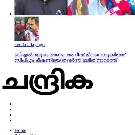
kerala
1 day ago
ബിഎല്‍ഒയുടെ മരണം; അനീഷ് ജീവനൊടുക്കിയത്
സിപിഎം ഭീഷണിയെ തുടര്‍ന്ന്; രജിത് നാറാത്ത്
Home