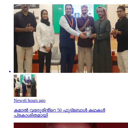
News
6 hours ago
കമാൽ വരദൂരിൻ്റെ 50 ഫുട്ബോൾ കഥകൾ
പ്രകാശിതമായി