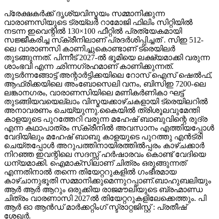
പ്രേക്ഷകർക്ക് ദൃശ്യവിസ്മയം സമ്മാനിക്കുന്ന
വാരാണസിയുടെ ട്രയ്ലർ റാമോജി ഫിലിം സിറ്റിയിൽ
നടന്ന ഇവെന്റിൽ 130×100 ഫീറ്റിൽ പ്രത്യേകമായി
സജ്ജീകരിച്ച സ്‌ക്രീനിലാണ് പ്രദർശിപ്പിച്ചത് . സിഇ 512-
ലെ വാരാണസി കാണിച്ചുകൊണ്ടാണ് ട്രെയിലര്‍
തുടങ്ങുന്നത്. പിന്നീട് 2027-ല്‍ ഭൂമിയെ ലക്ഷ്യമാക്കി വരുന്ന
ശാംഭവി എന്ന ഛിന്നഗ്രഹമാണ് കാണിക്കുന്നത്.
തുടര്‍ന്നങ്ങോട്ട് അന്റാര്‍ട്ടിക്കയിലെ റോസ് ഐസ് ഷെല്‍ഫ്,
ആഫ്രിക്കയിലെ അംബോസെലി വനം, ബിസിഇ 7200-ലെ
ലങ്കാനഗരം, വാരാണസിയിലെ മണികര്‍ണികാ ഘട്ട്
തുടങ്ങിയവയെല്ലാം വിസ്മയക്കാഴ്ചകളായി ട്രെയിലറില്‍
അനാവരണം ചെയ്യുന്നു.കൈയില്‍ ത്രിശൂലവുമേന്തി
കാളയുടെ പുറത്തേറി വരുന്ന മഹേഷ് ബാബുവിന്റെ രുദ്ര
എന്ന കഥാപാത്രം സ്‌ക്രീനിൽ അവസാനം എത്തിയപ്പോൾ
വേദിയിലും മഹേഷ് ബാബു കാളയുടെ പുറത്തു എൻട്രി
ചെയ്തപ്പോൾ അറുപത്തിനായിരത്തിൽപ്പരം കാഴ്ചക്കാർ
നിറഞ്ഞ ഇവന്റിലെ സദസ്സ് ഹർഷാരവം കൊണ്ട് വേദിയെ
ധന്യമാക്കി. ഐമാക്‌സിലാണ് ചിത്രം ഒരുങ്ങുന്നത്
എന്നതിനാല്‍ തന്നെ തിയേറ്ററുകളില്‍ ഗംഭീരമായ
കാഴ്ചാനുഭൂതി സമ്മാനിക്കുമെന്നുറപ്പാണ്.ബാഹുബലിയും
ആർ ആർ ആറും ഒരുക്കിയ രാജമൗലിയുടെ ബ്രഹ്മാണ്ഡ
ചിത്രം വാരണാസി 2027ൽ തിയേറ്ററുകളിലേക്കെത്തും. പി
ആർ ഓ ആൻഡ് മാർക്കറ്റിംഗ് സ്ട്രാറ്റജിസ്റ്റ് : പ്രതീഷ്
ശേഖർ.