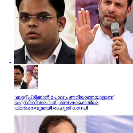
‘ബാറ്റ് പിടിക്കാൻ പോലും അറിയാത്തയാളാണ്
ഐസിസി തലവൻ’; ജയ് ഷാക്കെതിരെ
വിമർശനവുമായി രാഹുൽ ഗാന്ധി