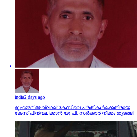
india
2 days ago
മുഹമ്മദ് അഖ്‌ലാഖ് കേസിലെ പ്രതികള്‍ക്കെതിരായ
കേസ് പിന്‍വലിക്കാന്‍ യു.പി. സര്‍ക്കാര്‍ നീക്കം തുടങ്ങി