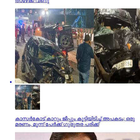
താഴേക്ക് വീണു
കാസര്‍കോട് കാറും ജീപ്പും കൂട്ടിയിടിച്ച് അപകടം; ഒരു
മരണം, മൂന്ന് പേര്‍ക്ക് ഗുരുതര പരിക്ക്