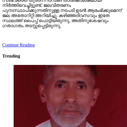
സംഭവത്തെ തുടര്‍ന്ന് പമ്പിങ് താല്‍ക്കാലികമായി
നിര്‍ത്തിവെച്ചിട്ടുണ്ട്. ജലവിതരണം
പുനഃസ്ഥാപിക്കുന്നതിനുള്ള നടപടി ഉടന്‍ ആരംഭിക്കുമെന്ന്
ജല അതോറിറ്റി അറിയിച്ചു. കഴിഞ്ഞദിവസവും ഇതേ
സ്ഥലത്ത് പൈപ്പ് പൊട്ടിയിരുന്നു, അതിനുശേഷവും
ഗതാഗതം തടസ്സപ്പെട്ടിരുന്നു.
Continue Reading
Trending