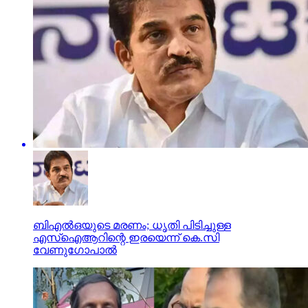
ബിഎല്‍ഒയുടെ മരണം; ധൃതി പിടിച്ചുള്ള
എസ്‌ഐആറിന്റെ ഇരയെന്ന് കെ.സി
വേണുഗോപാല്‍