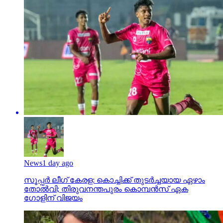
News
1 day ago
സൂപ്പര്‍ ലീഗ് കേരള: കൊച്ചിക്ക് തുടര്‍ച്ചയായ ഏഴാം
തോല്‍വി; തിരുവനന്തപുരം കൊമ്പന്‍സ് ഏക
ഗോളിന് വിജയം