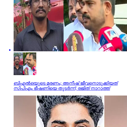
ബിഎല്‍ഒയുടെ മരണം; അനീഷ് ജീവനൊടുക്കിയത്
സിപിഎം ഭീഷണിയെ തുടര്‍ന്ന്; രജിത് നാറാത്ത്