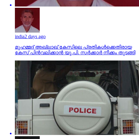
india
2 days ago
മുഹമ്മദ് അഖ്‌ലാഖ് കേസിലെ പ്രതികള്‍ക്കെതിരായ
കേസ് പിന്‍വലിക്കാന്‍ യു.പി. സര്‍ക്കാര്‍ നീക്കം തുടങ്ങി