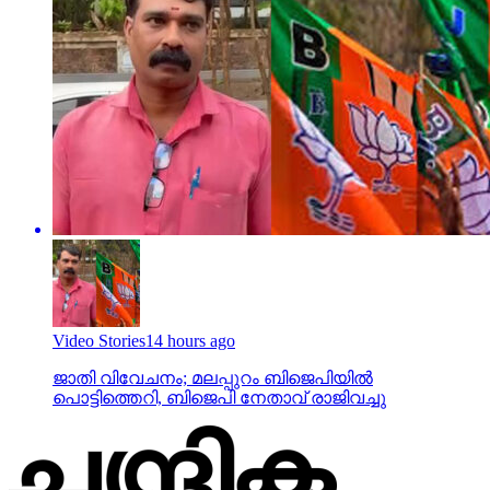
Video Stories
14 hours ago
ജാതി വിവേചനം; മലപ്പുറം ബിജെപിയില്‍
പൊട്ടിത്തെറി, ബിജെപി നേതാവ് രാജിവച്ചു