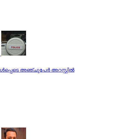
്‍പ്പെടെ അഞ്ചുപേര്‍ അറസ്റ്റില്‍