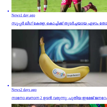
News
1 day ago
സൂപ്പര്‍ ലീഗ് കേരള: കൊച്ചിക്ക് തുടര്‍ച്ചയായ ഏഴാ
News
2 days ago
നാനോ ബനാന 2 ഉടന്‍ വരുന്നു; പുതിയ ഇമേജ് ജനറേഷന്‍ 