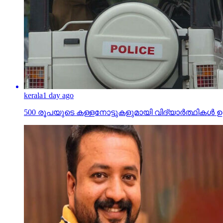
kerala
1 day ago
500 രൂപയുടെ കള്ളനോട്ടുകളുമായി വിദ്യാര്‍ത്ഥികള്‍ ഉള