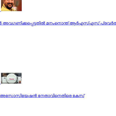
തില്‍ അവഗണിക്കപ്പെട്ടതില്‍ മനംനൊന്ത് ആര്‍എസ്എസ് പ്രവര
ൊലീസ് അസോസിയേഷന്‍ നേതാവിനെതിരെ കേസ്