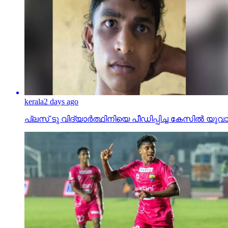
kerala
2 days ago
പ്ലസ് ടു വിദ്യാര്‍ത്ഥിനിയെ പീഡിപ്പിച്ച കേസില്‍ യുവാവ