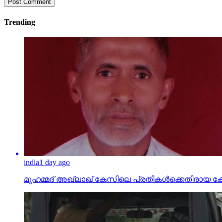
Trending
india
1 day ago
മുഹമ്മദ് അഖ്‌ലാഖ് കേസിലെ പ്രതികള്‍ക്കെതിരായ കേസ് പ