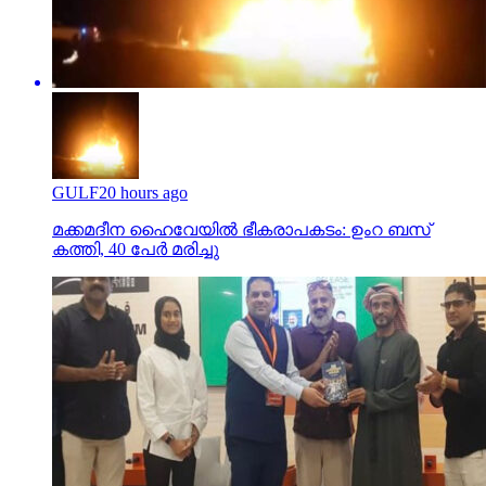
GULF
20 hours ago
മക്കമദീന ഹൈവേയില്‍ ഭീകരാപകടം: ഉംറ ബസ്
കത്തി, 40 പേര്‍ മരിച്ചു