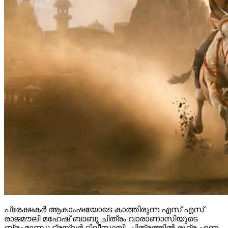
പ്രേക്ഷകർ ആകാംഷയോടെ കാത്തിരുന്ന എസ് എസ്
രാജമൗലി മഹേഷ് ബാബു ചിത്രം വാരാണാസിയുടെ
ബ്രഹ്മാണ്ഡ ട്രയ്ലർ റിലീസായി. ചിത്രത്തിൽ രുദ്ര എന്ന