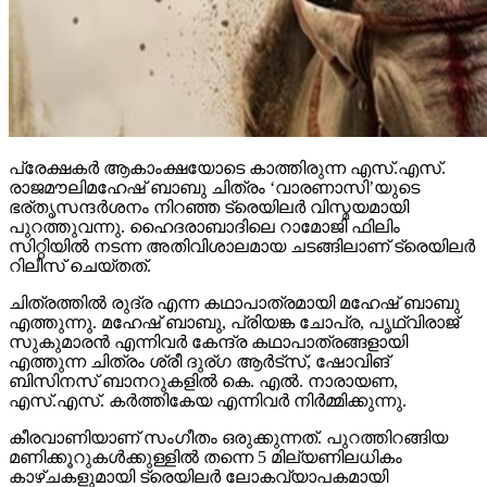
പ്രേക്ഷകര്‍ ആകാംക്ഷയോടെ കാത്തിരുന്ന എസ്.എസ്.
രാജമൗലിമഹേഷ് ബാബു ചിത്രം ‘വാരണാസി’യുടെ
ഭര്തൃസന്ദര്‍ശനം നിറഞ്ഞ ട്രെയിലര്‍ വിസ്മയമായി
പുറത്തുവന്നു. ഹൈദരാബാദിലെ റാമോജി ഫിലിം
സിറ്റിയില്‍ നടന്ന അതിവിശാലമായ ചടങ്ങിലാണ് ട്രെയിലര്‍
റിലീസ് ചെയ്തത്.
ചിത്രത്തില്‍ രുദ്ര എന്ന കഥാപാത്രമായി മഹേഷ് ബാബു
എത്തുന്നു. മഹേഷ് ബാബു, പ്രിയങ്ക ചോപ്ര, പൃഥ്വിരാജ്
സുകുമാരന്‍ എന്നിവര്‍ കേന്ദ്ര കഥാപാത്രങ്ങളായി
എത്തുന്ന ചിത്രം ശ്രീ ദുര്ഗ ആര്‍ട്‌സ്, ഷോവിങ്
ബിസിനസ് ബാനറുകളില്‍ കെ. എല്‍. നാരായണ,
എസ്.എസ്. കര്‍ത്തികേയ എന്നിവര്‍ നിര്‍മ്മിക്കുന്നു.
കീരവാണിയാണ് സംഗീതം ഒരുക്കുന്നത്. പുറത്തിറങ്ങിയ
മണിക്കൂറുകള്‍ക്കുള്ളില്‍ തന്നെ 5 മില്യണിലധികം
കാഴ്ചകളുമായി ട്രെയിലര്‍ ലോകവ്യാപകമായി