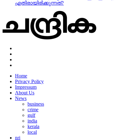
എതിരായിരിക്കുന്നത്?
Home
Privacy Policy
Impressum
About Us
News
business
crime
gulf
india
kerala
local
nri