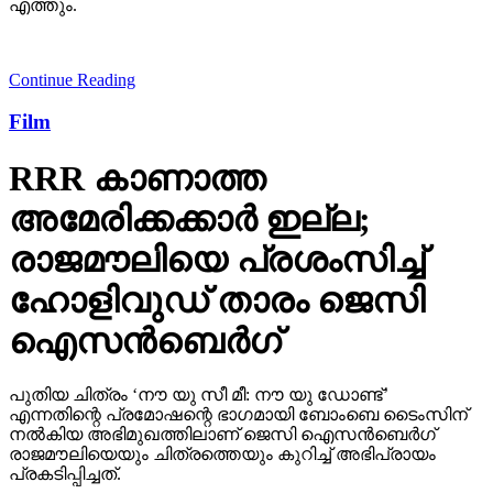
എത്തും.
Continue Reading
Film
RRR കാണാത്ത
അമേരിക്കക്കാര്‍ ഇല്ല;
രാജമൗലിയെ പ്രശംസിച്ച്
ഹോളിവുഡ് താരം ജെസി
ഐസന്‍ബെര്‍ഗ്
പുതിയ ചിത്രം ‘നൗ യു സീ മീ: നൗ യു ഡോണ്ട്’
എന്നതിന്റെ പ്രമോഷന്റെ ഭാഗമായി ബോംബെ ടൈംസിന്
നല്‍കിയ അഭിമുഖത്തിലാണ് ജെസി ഐസന്‍ബെര്‍ഗ്
രാജമൗലിയെയും ചിത്രത്തെയും കുറിച്ച് അഭിപ്രായം
പ്രകടിപ്പിച്ചത്.