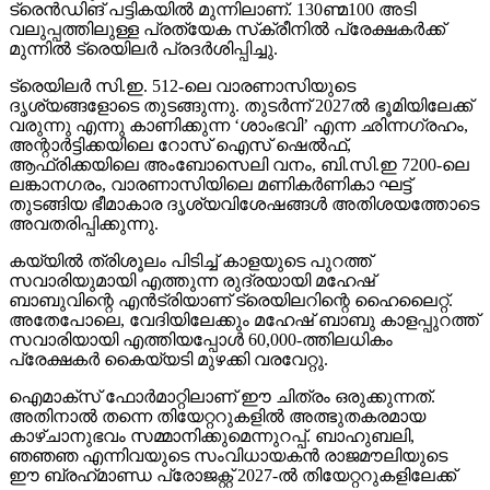
ട്രെന്‍ഡിങ് പട്ടികയില്‍ മുന്നിലാണ്. 130ണ്മ100 അടി
വലുപ്പത്തിലുള്ള പ്രത്യേക സ്‌ക്രീനില്‍ പ്രേക്ഷകര്‍ക്ക്
മുന്നില്‍ ട്രെയിലര്‍ പ്രദര്‍ശിപ്പിച്ചു.
ട്രെയിലര്‍ സി.ഇ. 512-ലെ വാരണാസിയുടെ
ദൃശ്യങ്ങളോടെ തുടങ്ങുന്നു. തുടര്‍ന്ന് 2027ല്‍ ഭൂമിയിലേക്ക്
വരുന്നു എന്നു കാണിക്കുന്ന ‘ശാംഭവി’ എന്ന ഛിന്നഗ്രഹം,
അന്റാര്‍ട്ടിക്കയിലെ റോസ് ഐസ് ഷെല്‍ഫ്,
ആഫ്രിക്കയിലെ അംബോസെലി വനം, ബി.സി.ഇ 7200-ലെ
ലങ്കാനഗരം, വാരണാസിയിലെ മണികര്‍ണികാ ഘട്ട്
തുടങ്ങിയ ഭീമാകാര ദൃശ്യവിശേഷങ്ങള്‍ അതിശയത്തോടെ
അവതരിപ്പിക്കുന്നു.
കയ്യില്‍ ത്രിശൂലം പിടിച്ച് കാളയുടെ പുറത്ത്
സവാരിയുമായി എത്തുന്ന രുദ്രയായി മഹേഷ്
ബാബുവിന്റെ എന്‍ട്രിയാണ് ട്രെയിലറിന്റെ ഹൈലൈറ്റ്.
അതേപോലെ, വേദിയിലേക്കും മഹേഷ് ബാബു കാളപ്പുറത്ത്
സവാരിയായി എത്തിയപ്പോള്‍ 60,000-ത്തിലധികം
പ്രേക്ഷകര്‍ കൈയ്യടി മുഴക്കി വരവേറ്റു.
ഐമാക്‌സ് ഫോര്‍മാറ്റിലാണ് ഈ ചിത്രം ഒരുക്കുന്നത്.
അതിനാല്‍ തന്നെ തിയേറ്ററുകളില്‍ അത്ഭുതകരമായ
കാഴ്ചാനുഭവം സമ്മാനിക്കുമെന്നുറപ്പ്. ബാഹുബലി,
ഞഞഞ എന്നിവയുടെ സംവിധായകന്‍ രാജമൗലിയുടെ
ഈ ബ്രഹ്‌മാണ്ഡ പ്രോജക്റ്റ് 2027-ല്‍ തിയേറ്ററുകളിലേക്ക്