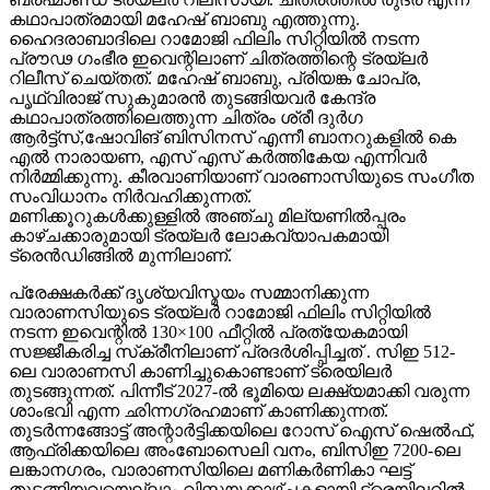
കഥാപാത്രമായി മഹേഷ് ബാബു എത്തുന്നു.
ഹൈദരാബാദിലെ റാമോജി ഫിലിം സിറ്റിയിൽ നടന്ന
പ്രൗഢ ഗംഭീര ഇവെന്റിലാണ് ചിത്രത്തിന്റെ ട്രയ്ലർ
റിലീസ് ചെയ്തത്. മഹേഷ് ബാബു, പ്രിയങ്ക ചോപ്ര,
പൃഥ്വിരാജ് സുകുമാരൻ തുടങ്ങിയവർ കേന്ദ്ര
കഥാപാത്രത്തിലെത്തുന്ന ചിത്രം ശ്രീ ദുർഗ
ആർട്ട്സ്,ഷോവിങ് ബിസിനസ് എന്നീ ബാനറുകളിൽ കെ
എൽ നാരായണ, എസ് എസ് കർത്തികേയ എന്നിവർ
നിർമ്മിക്കുന്നു. കീരവാണിയാണ് വാരണാസിയുടെ സംഗീത
സംവിധാനം നിർവഹിക്കുന്നത്.
മണിക്കൂറുകൾക്കുള്ളിൽ അഞ്ചു മില്യണിൽപ്പരം
കാഴ്ചക്കാരുമായി ട്രയ്ലർ ലോകവ്യാപകമായി
ട്രെൻഡിങ്ങിൽ മുന്നിലാണ്.
പ്രേക്ഷകർക്ക് ദൃശ്യവിസ്മയം സമ്മാനിക്കുന്ന
വാരാണസിയുടെ ട്രയ്ലർ റാമോജി ഫിലിം സിറ്റിയിൽ
നടന്ന ഇവെന്റിൽ 130×100 ഫീറ്റിൽ പ്രത്യേകമായി
സജ്ജീകരിച്ച സ്‌ക്രീനിലാണ് പ്രദർശിപ്പിച്ചത് . സിഇ 512-
ലെ വാരാണസി കാണിച്ചുകൊണ്ടാണ് ട്രെയിലര്‍
തുടങ്ങുന്നത്. പിന്നീട് 2027-ല്‍ ഭൂമിയെ ലക്ഷ്യമാക്കി വരുന്ന
ശാംഭവി എന്ന ഛിന്നഗ്രഹമാണ് കാണിക്കുന്നത്.
തുടര്‍ന്നങ്ങോട്ട് അന്റാര്‍ട്ടിക്കയിലെ റോസ് ഐസ് ഷെല്‍ഫ്,
ആഫ്രിക്കയിലെ അംബോസെലി വനം, ബിസിഇ 7200-ലെ
ലങ്കാനഗരം, വാരാണസിയിലെ മണികര്‍ണികാ ഘട്ട്
തുടങ്ങിയവയെല്ലാം വിസ്മയക്കാഴ്ചകളായി ട്രെയിലറില്‍