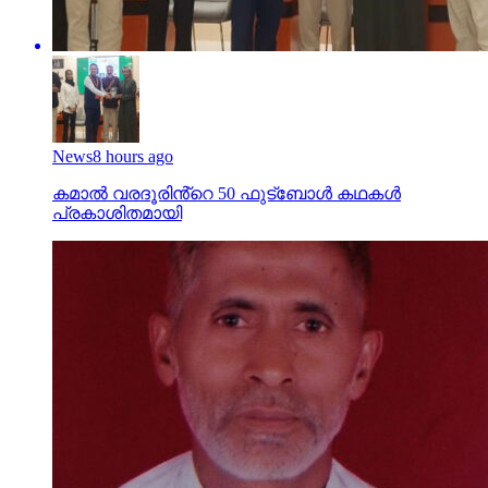
News
8 hours ago
കമാൽ വരദൂരിൻ്റെ 50 ഫുട്ബോൾ കഥകൾ
പ്രകാശിതമായി