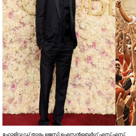
ഹോളിവുഡ് താരം ജെസി ഐസന്‍ബെര്‍ഗ് എസ്.എസ്.