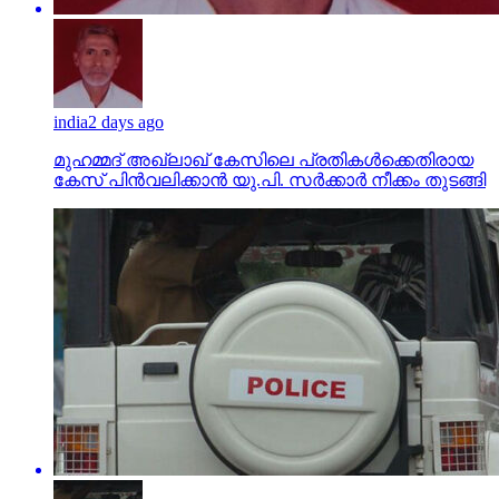
india
2 days ago
മുഹമ്മദ് അഖ്‌ലാഖ് കേസിലെ പ്രതികള്‍ക്കെതിരായ
കേസ് പിന്‍വലിക്കാന്‍ യു.പി. സര്‍ക്കാര്‍ നീക്കം തുടങ്ങി