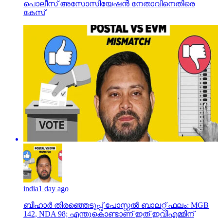
പൊലീസ് അസോസിയേഷന്‍ നേതാവിനെതിരെ
കേസ്
india
1 day ago
ബീഹാർ തിരഞ്ഞെടുപ്പ് പോസ്റ്റൽ ബാലറ്റ് ഫലം: MGB
142, NDA 98; എന്തുകൊണ്ടാണ് ഇത് ഇവിഎമ്മിന്