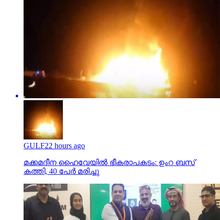
GULF
22 hours ago
മക്കമദീന ഹൈവേയില്‍ ഭീകരാപകടം: ഉംറ ബസ്
കത്തി, 40 പേര്‍ മരിച്ചു