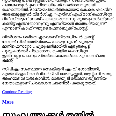
സ്ത്രീകളെ പങ്കെടുപ്പിക്കാതെ പാര്‍ട്ടി. സംഭവത്തില്‍ ഇടത്
പക്ഷക്കാരുള്‍പ്പടെ നിരവധിപേര്‍ വിമര്‍ശനവുമായി
രംഗത്തെത്തി. മാധ്യമപ്രവര്‍ത്തകയായ കെ.കെ ഷാഹിന
അടക്കമുള്ളവര്‍ വിമര്‍ശിച്ചു. ”എല്‍ഡിഎഫ് മാനിഫെസ്‌റ്റോ
റിലീസ് ആണ്. ഇടത് പക്ഷക്കാരായ സുഹൃത്തുക്കള്‍ക്ക് ഇത്
കണ്ടിട്ട് എന്ത് തോന്നുന്നു എന്നറിയാന്‍ താത്പര്യമുണ്ട്”
എന്നാണ് ഷാഹിനയുടെ ഫേസ്ബുക്ക് പോസ്റ്റ്.
വിമര്‍ശനം ശരിവെച്ചുകൊണ്ട് നിരവധിപേര്‍ കമന്റ്
ബോക്‌സില്‍ അഭിപ്രായം പറയുന്നുണ്ട്. പുരുഷ
മാനിഫെസ്‌റ്റോ…പുരുഷന്‍മാരില്‍ എഴുതപ്പെട്ട്
പുരുഷന്‍മാര്‍ പ്രകാശനം ചെയ്ത ഫെസ്‌റ്റോ…
ഇതിനപ്പുറം ഒന്നും പ്രതീക്ഷിക്കണ്ടല്ലോ എന്നാണ് ഒരു
കമന്റ്
സിപിഎം സംസ്ഥാന സെക്രട്ടറി എം.വി ഗോവിന്ദന്‍,
എല്‍ഡിഎഫ് കണ്‍വീനര്‍ ടി.പി രാമകൃഷ്ണന്‍, ആന്റണി രാജു,
അഹമ്മദ് ദേവര്‍കോവില്‍, മാത്യു ടി തോമസ് തുടങ്ങിയ
നേതാക്കളാണ് പ്രകാശന ചടങ്ങില്‍ പങ്കെടുത്തത്.
Continue Reading
More
സുഹൃത്തുക്കള്‍ തമ്മില്‍