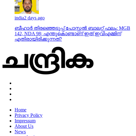
india
2 days ago
ബീഹാർ തിരഞ്ഞെടുപ്പ് പോസ്റ്റൽ ബാലറ്റ് ഫലം: MGB
142, NDA 98; എന്തുകൊണ്ടാണ് ഇത് ഇവിഎമ്മിന്
എതിരായിരിക്കുന്നത്?
Home
Privacy Policy
Impressum
About Us
News