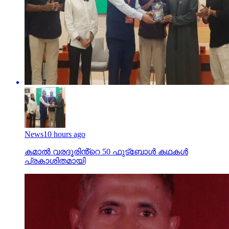
News
10 hours ago
കമാൽ വരദൂരിൻ്റെ 50 ഫുട്ബോൾ കഥകൾ
പ്രകാശിതമായി