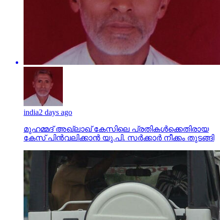
india
2 days ago
മുഹമ്മദ് അഖ്‌ലാഖ് കേസിലെ പ്രതികള്‍ക്കെതിരായ
കേസ് പിന്‍വലിക്കാന്‍ യു.പി. സര്‍ക്കാര്‍ നീക്കം തുടങ്ങി