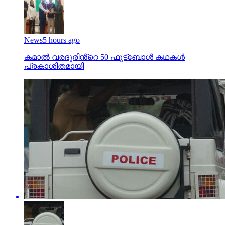
News
5 hours ago
കമാൽ വരദൂരിൻ്റെ 50 ഫുട്ബോൾ കഥകൾ
പ്രകാശിതമായി