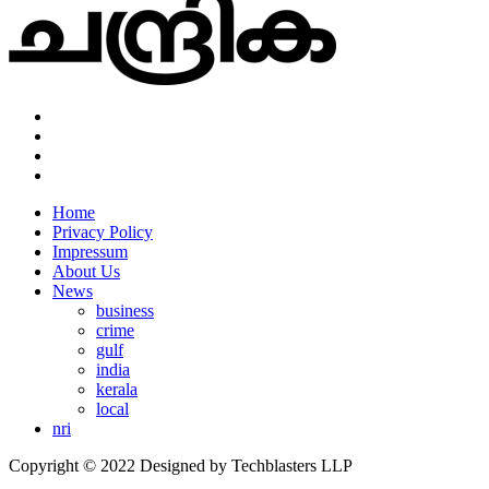
Home
Privacy Policy
Impressum
About Us
News
business
crime
gulf
india
kerala
local
nri
Copyright © 2022 Designed by Techblasters LLP