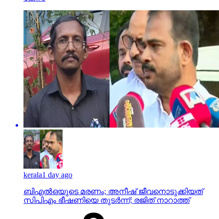
kerala
1 day ago
ബിഎല്‍ഒയുടെ മരണം; അനീഷ് ജീവനൊടുക്കിയത്
സിപിഎം ഭീഷണിയെ തുടര്‍ന്ന്; രജിത് നാറാത്ത്