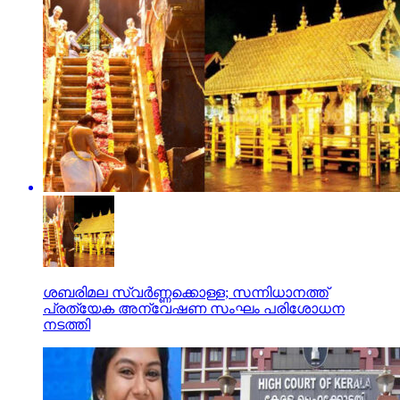
ശബരിമല സ്വര്‍ണ്ണക്കൊള്ള; സന്നിധാനത്ത്
പ്രത്യേക അന്വേഷണ സംഘം പരിശോധന
നടത്തി