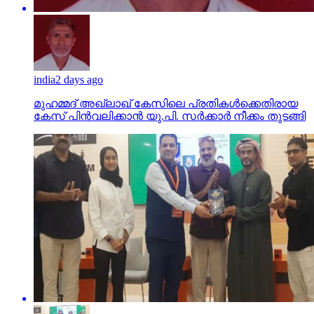
india
2 days ago
മുഹമ്മദ് അഖ്‌ലാഖ് കേസിലെ പ്രതികള്‍ക്കെതിരായ
കേസ് പിന്‍വലിക്കാന്‍ യു.പി. സര്‍ക്കാര്‍ നീക്കം തുടങ്ങി