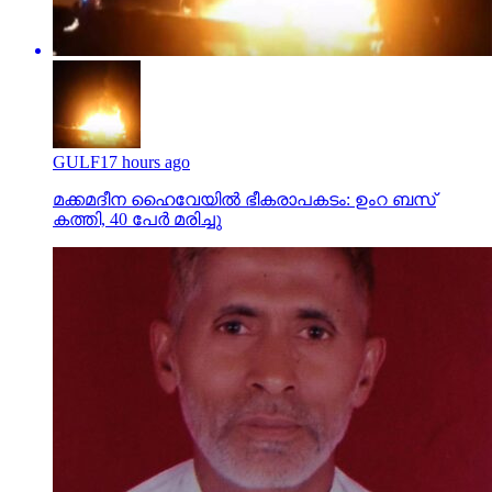
GULF
17 hours ago
മക്കമദീന ഹൈവേയില്‍ ഭീകരാപകടം: ഉംറ ബസ്
കത്തി, 40 പേര്‍ മരിച്ചു