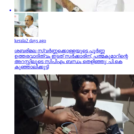
kerala
2 days ago
ശബരിമല സ്വര്‍ണ്ണക്കൊള്ളയുടെ പൂര്‍ണ്ണ
ഉത്തരവാദിത്വം ഇടത് സര്‍ക്കാരിന്, പത്മകുമാറിന്റെ
അറസ്റ്റിലൂടെ സിപിഎം ബന്ധം തെളിഞ്ഞു: പി.കെ
കുഞ്ഞാലിക്കുട്ടി