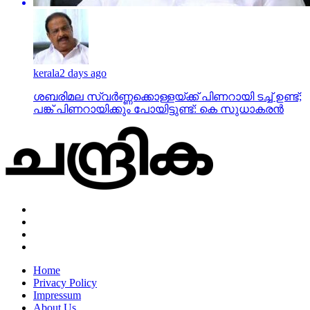
kerala
2 days ago
ശബരിമല സ്വര്‍ണ്ണക്കൊള്ളയ്ക്ക് പിണറായി ടച്ച് ഉണ്ട്;
പങ്ക് പിണറായിക്കും പോയിട്ടുണ്ട്: കെ സുധാകരന്‍
Home
Privacy Policy
Impressum
About Us
News
business
crime