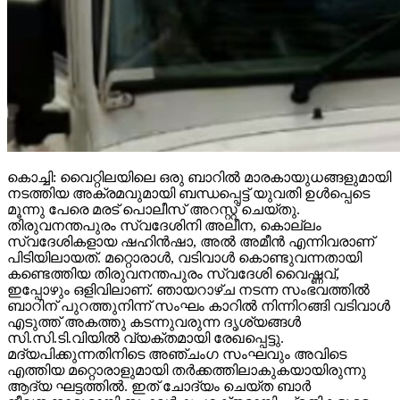
കൊച്ചി: വൈറ്റിലയിലെ ഒരു ബാറില്‍ മാരകായുധങ്ങളുമായി
നടത്തിയ അക്രമവുമായി ബന്ധപ്പെട്ട് യുവതി ഉള്‍പ്പെടെ
മൂന്നു പേരെ മരട് പൊലീസ് അറസ്റ്റ് ചെയ്തു.
തിരുവനന്തപുരം സ്വദേശിനി അലീന, കൊല്ലം
സ്വദേശികളായ ഷഹിന്‍ഷാ, അല്‍ അമീന്‍ എന്നിവരാണ്
പിടിയിലായത്. മറ്റൊരാള്‍, വടിവാള്‍ കൊണ്ടുവന്നതായി
കണ്ടെത്തിയ തിരുവനന്തപുരം സ്വദേശി വൈഷ്ണവ്,
ഇപ്പോഴും ഒളിവിലാണ്. ഞായറാഴ്ച നടന്ന സംഭവത്തില്‍
ബാറിന് പുറത്തുനിന്ന് സംഘം കാറില്‍ നിന്നിറങ്ങി വടിവാള്‍
എടുത്ത് അകത്തു കടന്നുവരുന്ന ദൃശ്യങ്ങള്‍
സി.സി.ടി.വിയില്‍ വ്യക്തമായി രേഖപ്പെട്ടു.
മദ്യപിക്കുന്നതിനിടെ അഞ്ചംഗ സംഘവും അവിടെ
എത്തിയ മറ്റൊരാളുമായി തര്‍ക്കത്തിലാകുകയായിരുന്നു
ആദ്യ ഘട്ടത്തില്‍. ഇത് ചോദ്യം ചെയ്ത ബാര്‍
ജീവനക്കാരുമായി സംഘര്‍ഷം ശക്തമായി. പ്രതികളുടെ
സംഘം ആദ്യം ബാറില്‍ നിന്ന് പുറത്തുപോയെങ്കിലും,
അലീനയും കൂട്ടരും കുറച്ച് സമയത്തിനുശേഷം
വടിവാളുമായി തിരികെ എത്തി. തുടര്‍ന്ന് ബാര്‍