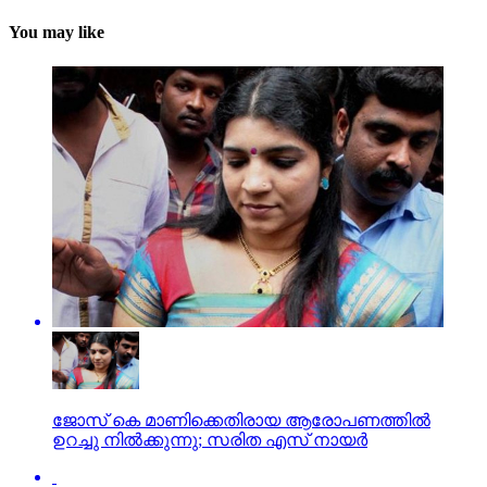
You may like
ജോസ് കെ മാണിക്കെതിരായ ആരോപണത്തില്‍
ഉറച്ചു നില്‍ക്കുന്നു; സരിത എസ് നായര്‍