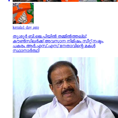
kerala
1 day ago
തൃശൂര്‍ ബി.ജെ.പിയില്‍ തമ്മില്‍ത്തല്ല്;
കൗണ്‍സിലര്‍ക്ക് അവസാന നിമിഷം സീറ്റ് നഷ്ടം,
പകരം ആര്‍.എസ്.എസ് നേതാവിന്റെ മകള്‍
സ്ഥാനാര്‍ത്ഥി