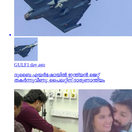
GULF
1 day ago
ദുബൈ എയര്‍ഷോയില്‍ ഇന്ത്യന്‍ ജെറ്റ്
തകര്‍ന്നുവീണു; പൈലറ്റിന് ദാരുണാന്ത്യം