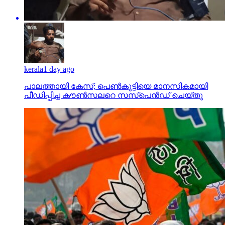
kerala
1 day ago
പാലത്തായി കേസ്; പെൺകുട്ടിയെ മാനസികമായി
പീഡിപ്പിച്ച കൗൺസലറെ സസ്പെൻഡ് ചെയ്തു