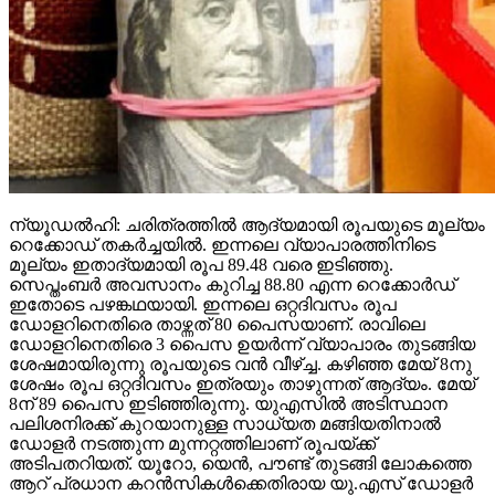
ന്യൂഡല്‍ഹി: ചരിത്രത്തില്‍ ആദ്യമായി രൂപയുടെ മൂല്യം
റെക്കോഡ് തകര്‍ച്ചയില്‍. ഇന്നലെ വ്യാപാരത്തിനിടെ
മൂല്യം ഇതാദ്യമായി രൂപ 89.48 വരെ ഇടിഞ്ഞു.
സെപ്തംബര്‍ അവസാനം കുറിച്ച 88.80 എന്ന റെക്കോര്‍ഡ്
ഇതോടെ പഴങ്കഥയായി. ഇന്നലെ ഒറ്റദിവസം രൂപ
ഡോളറിനെതിരെ താഴ്ന്നത് 80 പൈസയാണ്. രാവിലെ
ഡോളറിനെതിരെ 3 പൈസ ഉയര്‍ന്ന് വ്യാപാരം തുടങ്ങിയ
ശേഷമായിരുന്നു രൂപയുടെ വന്‍ വീഴ്ച്ച. കഴിഞ്ഞ മേയ് 8നു
ശേഷം രൂപ ഒറ്റദിവസം ഇത്രയും താഴുന്നത് ആദ്യം. മേയ്
8ന് 89 പൈസ ഇടിഞ്ഞിരുന്നു. യുഎസില്‍ അടിസ്ഥാന
പലിശനിരക്ക് കുറയാനുള്ള സാധ്യത മങ്ങിയതിനാല്‍
ഡോളര്‍ നടത്തുന്ന മുന്നറ്റത്തിലാണ് രൂപയ്ക്ക്
അടിപതറിയത്. യൂറോ, യെന്‍, പൗണ്ട് തുടങ്ങി ലോകത്തെ
ആറ് പ്രധാന കറന്‍സികള്‍ക്കെതിരായ യു.എസ് ഡോളര്‍
ഇന്‍ഡക്‌സ് ഏതാനും ദിവസങ്ങള്‍ക്ക് മുമ്പുവരെ 98ല്‍
ആയിരുന്നത് ഇപ്പോള്‍ 100ന് മുകളിലെത്തി.
കേന്ദ്രബാങ്കായ യുഎസ് ഫെഡറല്‍ റിസര്‍വ്
ഡിസംബറിലെ പണനയ നിര്‍ണയയോഗത്തില്‍